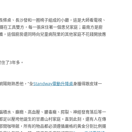
長條桌、長沙發和一圈椅子組成的小廳，這是大師看電視、
床擺在工具雙方，每一張床住著一個患兒家庭；最南方是廚
備，這個廚房還同時向兒童病院里的其他家庭不花錢開放應
里住了3年多。
朝陽剛熟悉他，“全
Standway電動升降桌
身腫得跟皮球一
腦積水、癲癇、高血壓、膿毒癥、腭裂、神經發育落后等一
都足以壓垮他誕生的甘肅山村家庭。直到此刻，還有人在傳
那間咖啡館，所有的物品都必須遵循嚴格的黃金分割比例擺