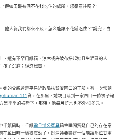
：“假如周邊有個不花錢吃住的處所，您愿意往嗎？”
傻。他人躲我們都來不及，怎么能讓不花錢吃住？”說完，白
上，還有不罕用紙箱、涼席或許破布搭起姑且生涯區的人。
：孩子沉痾；經濟艱苦。
。她的父親曾是平易近政局扶貧濟困口的干部。有一次常朝
gohuman 111
貧，在那里，她親目睹到一家四口一條褲子輪
方黑乎乎的被褥下。那時，他每月薪水也不外40多元。
中千紙鶴時，千紙
震旦辦公家具
鶴會瞬間質疑自己的存在意
前在藍田時一樣被震動了，她決議要籌建一個能讓那位甘肅