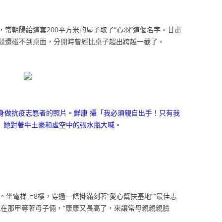
常朝陽給這套200平方米的屋子取了“心羽”這個名字。甘肅
殼還碰不到桌面，分開時曾經比桌子超出跨越一截了。
身做抗疫志愿者的照片。鮮康 攝「我必須親自出手！只有我
」她對著牛土豪和虛空中的張水瓶大喊。
。坐電梯上8樓，穿過一條掛滿刻著“愛心幫扶基地”“最佳志
就在那甲等著母子倆，“康康又長高了，來讓常母親親親臉