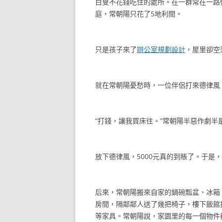
白叟不花錢吃住的處所。在一群常在一路
庭，常朝陽只花了5地利間。
只是孩子來了
辦公室規劃設計
，屋里卻空
就在常朝陽憂愁時，一位伴侶打來德律風
“打錢，讓我買床往。”常朝陽半惡作劇半
放下德律風，5000元真的到賬了。于是
后來，常朝陽搬來自家的鍋碗瓢盆、冰箱
房間，隔鄰鄰人送了幾把椅子，樓下飯館
等家具。常朝陽說，家園里的每一個物件