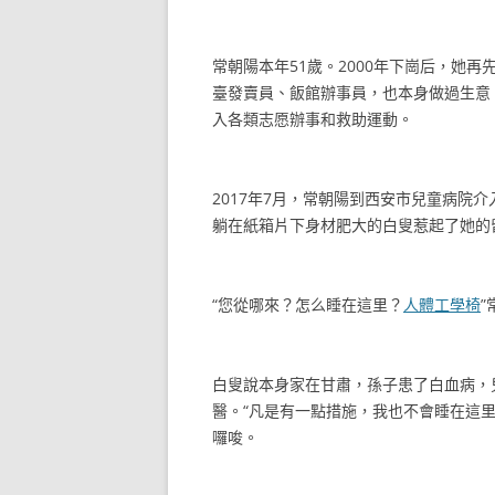
常朝陽本年51歲。2000年下崗后，她再
臺發賣員、飯館辦事員，也本身做過生意
入各類志愿辦事和救助運動。
2017年7月，常朝陽到西安市兒童病院
躺在紙箱片下身材肥大的白叟惹起了她的
“您從哪來？怎么睡在這里？
人體工學椅
”
白叟說本身家在甘肅，孫子患了白血病，
醫。“凡是有一點措施，我也不會睡在這里
囉唆。