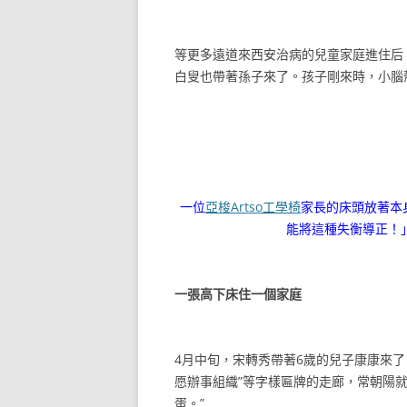
等更多遠道來西安治病的兒童家庭進住后，
白叟也帶著孫子來了。孩子剛來時，小腦
一位
亞梭Artso工學椅
家長的床頭放著本
能將這種失衡導正！
一張高下床住一個家庭
4月中旬，宋轉秀帶著6歲的兒子康康來了
愿辦事組織”等字樣匾牌的走廊，常朝陽
蛋。”