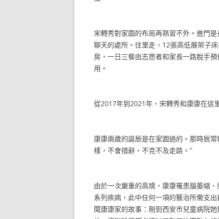
宋轉秀對家園的布局再熟習不外。進門是
聊天的處所。往里走，12張高低展架子
房，一日三餐由志愿者和家長一路脫手預
用。
從2017年到2021年，宋轉秀和康康在這
康康兩歲的誕辰是在家園過的。那時辰常
樣，不會措辭，不克不及走路。”
由於一次嚴重的高燒，康康罹患腦萎縮、
系列疾病，此中任何一項的醫治所需支出
聞康康家的故事：剛到西安市兒童病院她