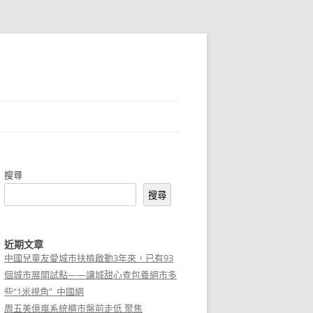
搜尋
搜尋
近期文章
中國兒童友愛城市扶植啟動3年來，已有93
個城市展開試點——讓城甜心查包養網市多
些“1米視角”_中國網
周五美億嵐系統櫃市盤前走低 聚焦