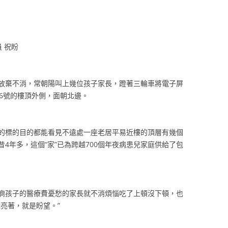
 祝盼
放棄不消，常朝陽叫上幾位孩子家長，蹬著三輪車將電子屏
6號的樓頂外側，面朝北邊。
的標的目的都能看見不遠處一座老居平易近樓的頂層有幾個
4年多，這個“家”已為跨越700個年夜病患兒家庭供給了包
痾孩子的醫療費憂愁的家長就不消煩惱吃了上頓沒下頓，也
亮著，就是盼望。”