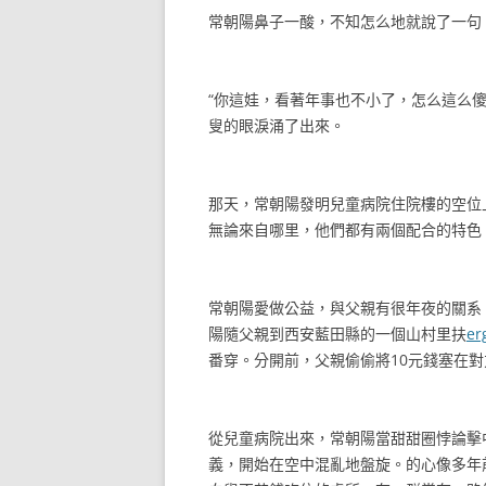
常朝陽鼻子一酸，不知怎么地就說了一句
“你這娃，看著年事也不小了，怎么這么
叟的眼淚涌了出來。
那天，常朝陽發明兒童病院住院樓的空位
無論來自哪里，他們都有兩個配合的特色
常朝陽愛做公益，與父親有很年夜的關系
陽隨父親到西安藍田縣的一個山村里扶
er
番穿。分開前，父親偷偷將10元錢塞在對
從兒童病院出來，常朝陽當甜甜圈悖論擊
義，開始在空中混亂地盤旋。的心像多年