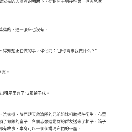
做公益的志愿者的輔助下，從租屋子到接進第一個患兒家
蕩蕩的，連一張床也沒有。
。得知她正在做的事，伴侶問：“那你需求我做什么？”
是真。
，出租屋里有了12張架子床。
、洗衣機，陜西藍天救濟隊的兄弟姐妹相助掃除衛生、布置
捐了做飯的臺子，各個志愿運動群的群友送來了柜子、箱子
都有故事，本身可以一個個講清它們的來歷。