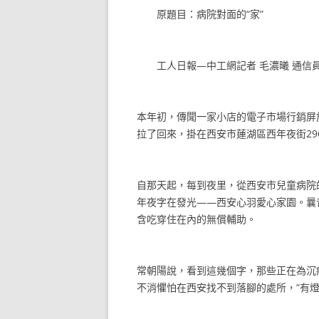
原題目：病院對面的“家”
工人日報—中工網記者 毛濃曦 通信員
本年初，傳聞一家小店的電子市場行銷屏
拉了回來，掛在西安市蓮湖區西年夜街29
自那天起，每到夜里，從西安市兒童病院
年夜字在發光——西安心羽愛心家園。曩昔
含吃穿住在內的無償輔助。
常朝陽說，看到這幾個字，那些正在為沉
不消懼怕在西安找不到落腳的處所，“有燈