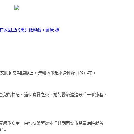
在家園里的患兒做游戲。鮮康 攝
安安爬到常朝陽腿上，誇耀地舉起本身剛編好的小花。
患兒的標配。這個春夏之交，她的醫治進進最后一個療程，
等嚴重疾病，由怙恃帶著從外埠趕到西安市兒童病院就診。
所。