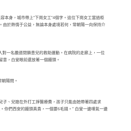
先容本身，城市帶上“下崗女工”4個字。這位下崗女工當過柜
。由於熱情于公益，無論本身處境若何，常朝陽一向保持介
介入對一名膽道閉鎖患兒的救助運動。在病院的走廊上，一位
留意，白叟眼前還放著一個饅頭。
常朝陽問。
兒子、兒媳在外打工掙醫療費，孩子只能由她帶著四處求
。你們西安的饅頭真貴，一個要6毛錢。” 白叟一邊嘆氣一邊