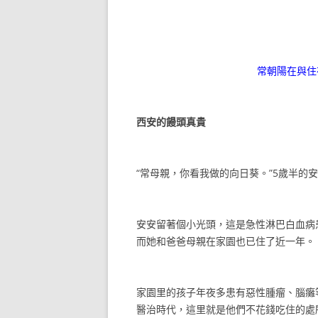
常朝陽在與住
西安的饅頭真貴
“常母親，你看我做的向日葵。”5歲半的
安安留著個小光頭，這是急性淋巴白血病
而她和爸爸母親在家園也已住了近一年。
家園里的孩子年夜多患有惡性腫瘤、腦癱
醫治時代，這里就是他們不花錢吃住的處