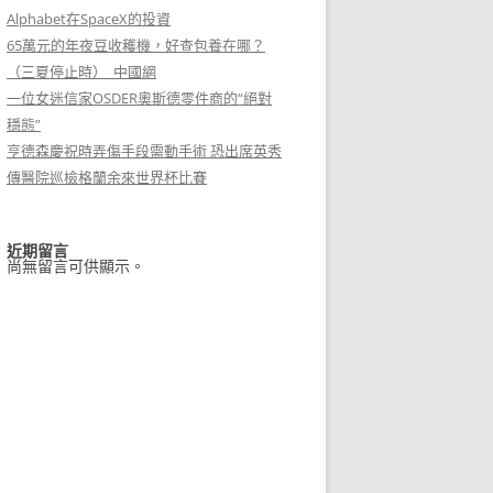
Alphabet在SpaceX的投資
65萬元的年夜豆收穫機，好查包養在哪？
（三夏停止時）_中國網
一位女迷信家OSDER奧斯德零件商的“絕對
穩態”
亨德森慶祝時弄傷手段需動手術 恐出席英秀
傳醫院巡檢格蘭余來世界杯比賽
近期留言
尚無留言可供顯示。