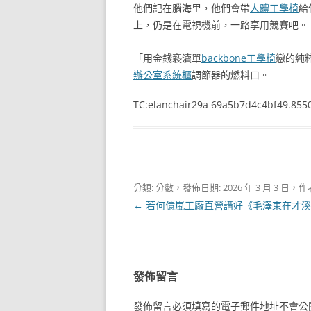
他們記在腦海里，他們會帶
人體工學椅
給
上，仍是在電視機前，一路享用競賽吧。
「用金錢褻瀆單
backbone工學椅
戀的純
辦公室系統櫃
調節器的燃料口。
TC:elanchair29a 69a5b7d4c4bf49.855
分類:
分數
，發佈日期:
2026 年 3 月 3 日
，作
文
←
若何億嵐工廠直營講好《毛澤東在才溪
章
導
覽
發佈留言
發佈留言必須填寫的電子郵件地址不會公