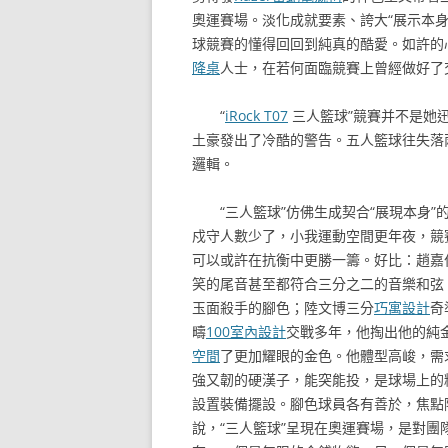
奧運賽場。淡化成就要素、誇大“展示本身
球競賽的懂得回回到純真的酷愛。如許的
降桌
人士，在若何面臨競賽上曾經做好了
“
iRock T07
三人籃球”競賽并不是她
土豪發出了冷酷的警告。五人籃球往失落
邏輯。
“三人籃球”仿佛生成契合“展現本身”
戍守人數少了，小我運動空間更年夜，競
可以或許在抗衡中更勝一籌。好比：趙嘉
笑的尾音甚至都符合三分之二的音樂和弦
玉面殺手的腳色；陸文博三分
巧寓設計
奇
疇
100室內設計
交戰多年，他掏出他的純
空間
了更加耀眼的金色。他體型高峻，需
強又韌的硬漢子，能突能投，是球場上的
設置裝備擺設。腳色球員各有善於，焦點
說，“三人籃球”呈現在奧運賽場，是對團