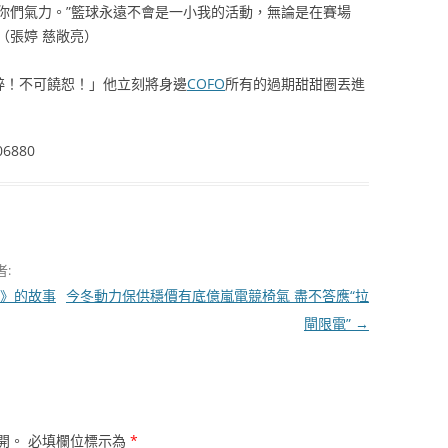
你們氣力。”籃球永遠不會是一小我的活動，無論是在賽場
（
張婷 慈敞亮
）
粹！不可饒恕！」他立刻將身邊
COFO
所有的過期甜甜圈丟進
06880
者:
》的故事
今冬動力保供穩價有底億嵐電競椅氣 盡不答應“拉
閘限電”
→
開。
必填欄位標示為
*