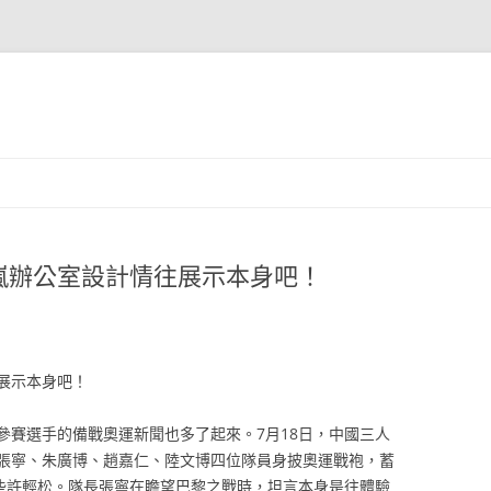
嵐辦公室設計情往展示本身吧！
展示本身吧！
參賽選手的備戰奧運新聞也多了起來。7月18日，中國三人
張寧、朱廣博、趙嘉仁、陸文博四位隊員身披奧運戰袍，蓄
些許輕松。隊長張寧在瞻望巴黎之戰時，坦言本身是往體驗