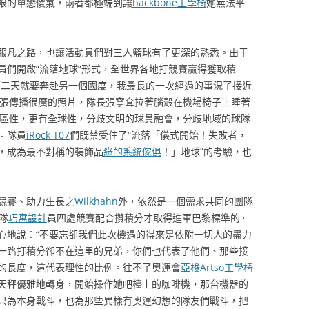
限的單戀傻氣，兩者都極端到讓
backbone工學椅
她無法平
服凡之路，也讓活動員們對三人籃球有了更深的熟悉。由于
員們開啟“流落地球”形式，全世界各地打競賽贏得獲取積
第二天就要奔赴另一個國度，我最長的一次經過的事況了接近
一張傳播很廣的照片，隊長張寧耷拉著腦殼在機場椅子上睡著
社區性，更有全球性，分歧文明的球員融會，分歧地域的球隊
。隊員
iRock T07
們既禁受住了“流落「儀式開始！失敗者，
，成為最不對稱的裝飾品
綠的系統傢俱
！」地球”的考驗，也
競賽、助力生長之
Wilkhahn
外，依然是一個需求共同的團隊
隊
巧寓設計
員四處競賽配合攢積分才取得進軍巴黎標準的。
心地說：“不要忘卻我們此次機遇的得來是依附一切人的盡力
一路打積分卻不在這里的兄弟，你們也代表了他們、那些接
的長度，這代表理性的比例。往不了奧運會
亞梭Artso工學椅
天秤優雅地轉身，開始操作她吧檯上的咖啡機，那台機器的
只為本身戰斗，也為那些異樣有奧運幻想的隊友們戰斗，把