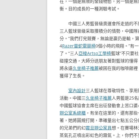
在，一個是無限的金錢物慾，另一個是無
衡。目的成長的一種測驗考試。
中國三人男籃晉級奧運會所走過的不
三人籃球晉級采取攢積分的情勢，中國隊
分。“我們打完競賽，無論是贏仍是輸，
4
Razer雷蛇電競椅
0個小時的飛翔。”有
了。“三人
亞梭Artso工學椅
籃球”不只要
碰撞交通，大師分送朋友著對籃球的懂得
將永遠
久坐椅子推薦
被困在我的咖啡館裡
獲得了生長。
室內設計
三人籃球在尊敬特性、享用
活動。中國三
久坐椅子推薦
人男籃是25名
中國籃球協會主席在出征發動會上苦口婆
辦公室系統櫃
，有坐在這里的，還有那些
著，她將圓規打開，準確量出七點五公分
的兄弟們的幻
震旦辦公家具
想。在賽場林
蒸氣孔正噴出彩虹色的霧氣。上，你們不