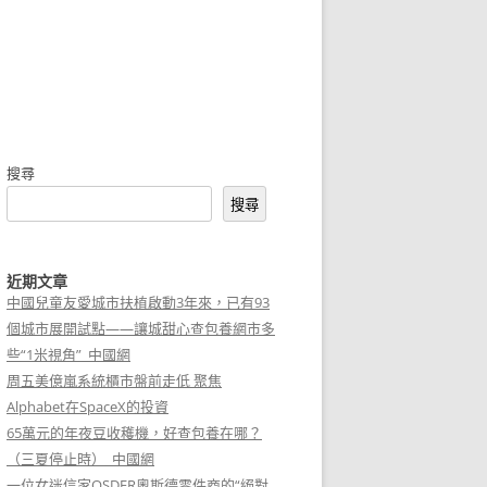
搜尋
搜尋
近期文章
中國兒童友愛城市扶植啟動3年來，已有93
個城市展開試點——讓城甜心查包養網市多
些“1米視角”_中國網
周五美億嵐系統櫃市盤前走低 聚焦
Alphabet在SpaceX的投資
65萬元的年夜豆收穫機，好查包養在哪？
（三夏停止時）_中國網
一位女迷信家OSDER奧斯德零件商的“絕對