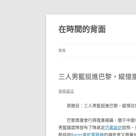
跳
至
主
在時間的背面
要
內
容
首頁
三人男籃挺進巴黎，縱億
發佈留言
原題目：三人男籃挺進巴黎，縱情往
巴黎奧運會行將隆重揭幕，關于中國
男籃國度隊發布了隊員定
巧寓設計
妝照，
勢待發
Razer雷蛇電競椅
的神色里又帶著