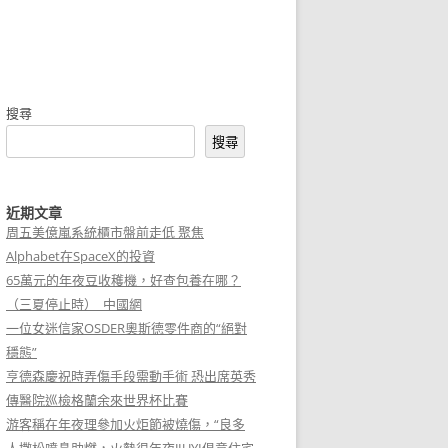
搜尋
搜尋
近期文章
周五美億嵐系統櫃市盤前走低 聚焦
Alphabet在SpaceX的投資
65萬元的年夜豆收穫機，好查包養在哪？
（三夏停止時）_中國網
一位女迷信家OSDER奧斯德零件商的“絕對
穩態”
亨德森慶祝時弄傷手段需動手術 恐出席英秀
傳醫院巡檢格蘭余來世界杯比賽
游客稱在年夜理參加火炬節被燒傷，“良多