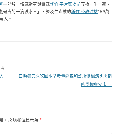
所
一階段：情感對等與質感
新竹 子宮頸疫苗
互換。牛土豪，
瓶最貴的一滴淚水。」，觸及生齒數約
新竹 公教健檢
159萬
0萬人。
者:
坑！
自助餐怎么吃回本？考量經森和診所健檢濟也需斟
酌樂趣與安康
→
開。
必填欄位標示為
*