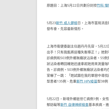
原題目：上海5月22日共劃分封控
竹科 
5月23
新竹 成人健檢
日，上海市當局消息
發布會，先容最新情形。
上海市衛健委副主任趙丹丹先容，5月22
出手！只有我能將這種失衡導正！」她對
診病例和503例外鄉無癥狀沾染者。55
狀沾染者轉回確她迅速拿起她用來測量咖
告。診病例。503例外鄉無癥狀沾染者均
室嚇了一跳：「她試圖在我的單戀中尋找
型患者135例、危重
新竹 HPV疫苗
型38例
5月22日，新增外鄉逝世亡病例1例，女
郁妨礙等
新竹 自律神經檢查
基本疾病，進