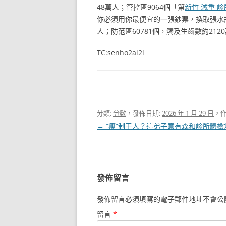
48萬人；管控區9064個「第
新竹 減重 診
你必須用你最便宜的一張鈔票，換取張水
人；防范區60781個，觸及生齒數約212
TC:senho2ai2l
分類:
分數
，發佈日期:
2026 年 1 月 29 日
，作
文
←
“瘦”制于人？這弟子意有森和診所體檢
章
導
覽
發佈留言
發佈留言必須填寫的電子郵件地址不會公
留言
*