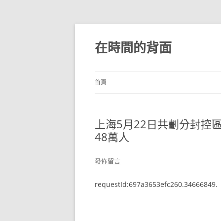
跳
至
主
在時間的背面
要
內
容
首頁
上海5月22日共劃分封控區
48萬人
發佈留言
requestId:697a3653efc260.34666849.