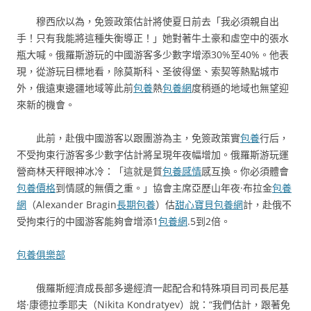
穆西欣以為，免簽政策估計將使夏日前去「我必須親自出
手！只有我能將這種失衡導正！」她對著牛土豪和虛空中的張水
瓶大喊。俄羅斯游玩的中國游客多少數字增添30%至40%。他表
現，從游玩目標地看，除莫斯科、圣彼得堡、索契等熱點城市
外，俄遠東邊疆地域等此前
包養
熱
包養網
度稍遜的地域也無望迎
來新的機會。
此前，赴俄中國游客以跟團游為主，免簽政策實
包養
行后，
不受拘束行游客多少數字估計將呈現年夜幅增加。俄羅斯游玩運
營商林天秤眼神冰冷：「這就是質
包養感情
感互換。你必須體會
包養價格
到情感的無價之重。」協會主席亞歷山年夜·布拉金
包養
網
（Alexander Bragin
長期包養
）估
甜心寶貝包養網
計，赴俄不
受拘束行的中國游客能夠會增添1
包養網
.5到2倍。
包養俱樂部
俄羅斯經濟成長部多邊經濟一起配合和特殊項目司司長尼基
塔·康德拉季耶夫（Nikita Kondratyev）說：“我們估計，跟著免