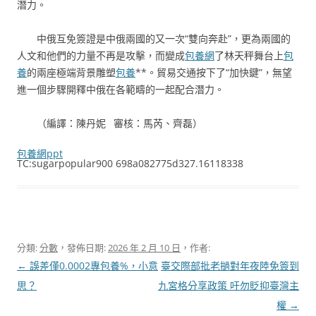
潛力。
中俄互免簽證是中俄兩國的又一次“雙向奔赴”，更為兩國的
人文和他們的力量不再是攻擊，而變成
包養網
了林天秤舞台上
包
養
的兩座極端背景雕塑
包養
**。貿易交通按下了“加快鍵”，無望
進一個步驟開釋中俄在各範疇的一起配合潛力。
（編譯：陳丹妮 審核：馬芮、齊磊）
包養網ppt
TC:sugarpopular900 698a082775d327.16118338
分類:
分數
，發佈日期:
2026 年 2 月 10 日
，作者:
文
←
誤差僅0.0002專包養%，小意
臺交際部批老撾對年夜陸免簽到
章
思？
九宮格分享政策 吁勿貶抑臺灣主
導
權
→