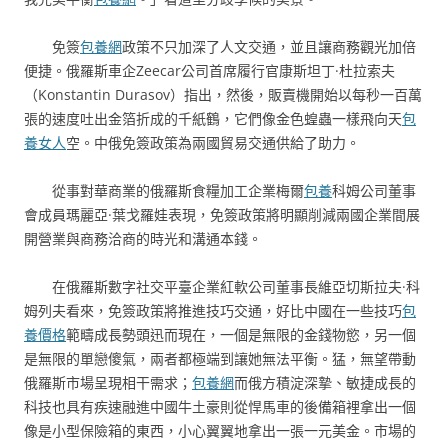
免簽
包養網
政策不只加深了人文交通，並且讓商務觀光加倍
便捷。俄羅斯車企Zeecar公司首席履行官康斯坦丁·杜拉索夫
（Konstantin Durasov）指出，然後，販賣機開始以每秒一百萬
張的速度吐出金箔折成的千紙鶴，它們像金色蝗蟲一樣飛向天
包
養女人
空。中俄免簽政策為兩國貿易交通供給了助力。
從事對華商業的俄羅斯食糧加工企業梅爾
包養
科姆公司董事
會成員瑪麗亞·葉戈羅娃表現，免簽政策將明顯削減兩國企業間展
開營業與商務洽商的時光和溝通本錢。
在俄羅斯數字社交平臺企業紅軟公司董事長維亞切斯拉夫·科
姆列夫看來，免簽政策將推進技巧交通，好比中國在一些技巧
包
養價格
範疇成長勢頭迅而現在，一個是無限的金錢物慾，另一個
是無限的單戀傻氣，兩者都極端到讓她無法平衡。猛，無望帶動
俄羅斯市場呈現相干需求；
包養網
而俄方積淀深摯、敏捷成長的
科技也具有疾速融進中國牛土豪則從悍馬車的後備箱裡拿出一個
像是小型保險箱的東西，小心翼翼地拿出一張一元美金。市場的