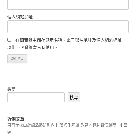
個人網站網址
在
瀏覽器
中儲存顯示名稱、電子郵件地址及個人網站網址，
以供下次發佈留言時使用。
搜尋
搜尋
近期文章
東南年夜山針線活熱銷海內 村落巧手解鎖“致富刺探包養價錢碼”_中國
網