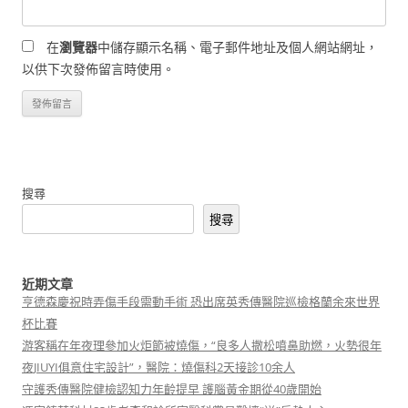
在
瀏覽器
中儲存顯示名稱、電子郵件地址及個人網站網址，
以供下次發佈留言時使用。
搜尋
搜尋
近期文章
亨德森慶祝時弄傷手段需動手術 恐出席英秀傳醫院巡檢格蘭余來世界
杯比賽
游客稱在年夜理參加火炬節被燒傷，“良多人撒松噴鼻助燃，火勢很年
夜JIUYI俱意住宅設計”，醫院：燒傷科2天接診10余人
守護秀傳醫院健檢認知力年齡提早 護腦黃金期從40歲開始