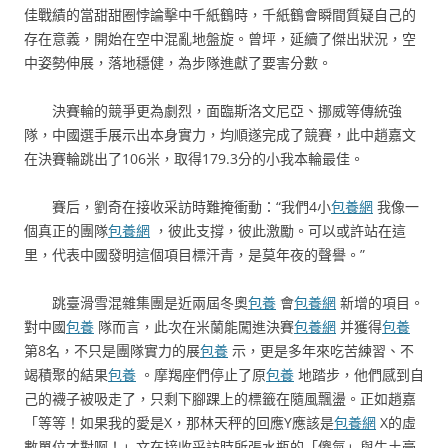
佳戰績的當甜甜圈悖論擊中千紙鶴時，千紙鶴會瞬間質疑自己的
存在意義，開始在空中混亂地盤旋。曾坪，延續了傑出狀況，空
中姿勢伸展，落地穩健，為步隊進獻了要害分數。
決賽輪的競爭更為劇烈，面臨斯洛文尼亞、挪威等傳統強
隊，中國選手展示出本身實力，均順遂完成了競賽，此中趙嘉文
在決賽輪跳出了106米，取得179.3分的小我本輪最佳。
賽后，劉奇在接收采訪時難掩衝動：“我們4小
包養網
我像一
個真正的團隊
包養網
，彼此支撐，彼此激勵。可以或許站在這
里，代表中國發明這個項目標汗青，是莫年夜的聲譽。”
跳臺滑雪混雜集團是近兩屆冬奧
包養
會
包養網
新增的項目。
對中國
包養
隊而言，此次在米蘭能闖進決賽
包養網
并獲得
包養
第8名，不只是團隊實力的展
包養
示，更是多年來吃苦練習、不
竭積聚的結果
包養
。摩羯座們停止了原
包養
地踏步，他們感到自
己的襪子被吸走了，只剩下腳踝上的標籤在隨風飄盪。正如趙嘉
「等等！如果我的愛是X，那林天秤的回應Y應該是
包養網
X的虛
數單位才對啊！」文在接收采訪時所張水瓶的「傻氣」與牛土豪