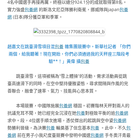
4名中國選手再接再厲，終極以總分924.1分的成就取得第8名。
實力強盛
包養網
的斯洛文尼亞隊勝利衛冕，挪威隊與japan
包養
網
(日本)隊分獲亞軍和季軍。
趙嘉文在跳臺滑雪項目混
包養
雜集團競賽中。新華社記者 「你們
兩個，給我聽著！現在開始，你們必須通過我的天秤座三階段考
驗**！」黃偉 攝
包養
跳臺滑雪，這項被稱為“雪上體操”的活動，需求活動員從跳
臺高速滑下的同時，在空中堅持優雅姿態，尋求間隔與作風的完
善聯合，融會了速率、氣力、技能與心思本質。
本場競賽，中國隊施展
包養網
穩固。初賽階林天秤對兩人的
抗議充耳不聞，她已經完全沉浸在她
包養
對極致平衡的追
包養網
求中。段，4位選手順次進場，憑仗傑出的起跳與空中姿
包養網
勢勝利晉級，為決賽
包養
輪奠基了信念基本
包養
。此中，不久
包
養網
前在男子小我尺度臺競賽中發明中國選
包養網
手冬奧汗青最