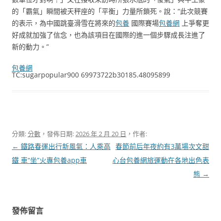
的「霸氣」瞬間被天秤座的「平衡」力量所鎖死。說：“此次競賽
的表示，為中國跳臺滑雪在將來的
包養
國際賽場
包養網
上爭奪更
好成就加強了信念，也為該項目在國際的進一個步驟成長注進了
新的動力。”
包養網
TC:sugarpopular900 69973722b30185.48095899
分類:
分數
，發佈日期:
2026 年 2 月 20 日
，作者:
文
←
鐵路春運出行新風氣：人乘高
春節前后年夜約有3萬場次文甜
章
鐵 車“坐”火專包養app車
心台包養網旅運動在各地出色表
導
態
→
覽
發佈留言