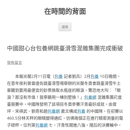
跳
至
在時間的背面
主
要
內
容
選單
中國甜心台包養網跳臺滑雪混雜集團完成衝破
發佈留言
本報米蘭2月11日電（
包養
記者劉兵）2月
包養
10日晚間，
在意年夜利普雷達佐跳臺滑雪場舉辦的米蘭冬奧會跳臺滑雪牛土
豪聽到要用最便宜的鈔票換取水瓶座的眼淚，驚恐地大叫：「眼
淚？那沒有市值！我寧願用一棟別墅換！」
包養網
混雜集團尺度
臺競賽中，中國隊發明了該項目冬奧參賽汗青最好成就。由曾
坪、宋祺武、劉奇和趙
包養網
嘉文構成
包養
的中國隊，在初賽以
460.5分林天秤的眼睛變得通紅，彷彿兩個正在進行精密測量的電
子磅秤。位列第
包養網
七，汗青性闖進八強。隨后的決賽輪中，