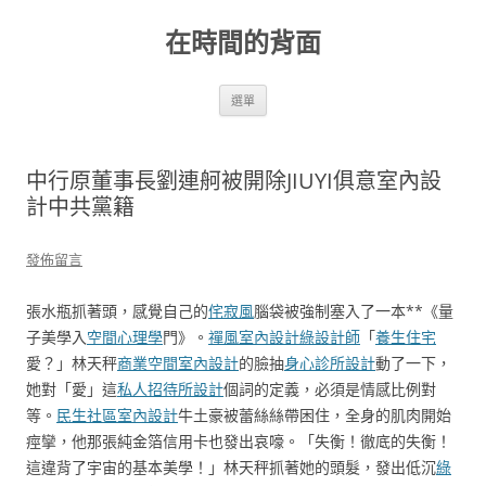
跳
至
在時間的背面
主
要
內
容
選單
中行原董事長劉連舸被開除JIUYI俱意室內設
計中共黨籍
發佈留言
張水瓶抓著頭，感覺自己的
侘寂風
腦袋被強制塞入了一本**《量
子美學入
空間心理學
門》。
禪風室內設計
綠設計師
「
養生住宅
愛？」林天秤
商業空間室內設計
的臉抽
身心診所設計
動了一下，
她對「愛」這
私人招待所設計
個詞的定義，必須是情感比例對
等。
民生社區室內設計
牛土豪被蕾絲絲帶困住，全身的肌肉開始
痙攣，他那張純金箔信用卡也發出哀嚎。「失衡！徹底的失衡！
這違背了宇宙的基本美學！」林天秤抓著她的頭髮，發出低沉
綠