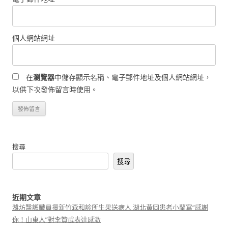
個人網站網址
在
瀏覽器
中儲存顯示名稱、電子郵件地址及個人網站網址，
以供下次發佈留言時使用。
搜尋
搜尋
近期文章
濰坊醫護職員攢新竹森和診所生果送病人 湖北黃岡患者小蘭寫“感謝
你！山東人”對李贊武表達感激