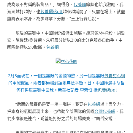
成為最不對稱的裝飾品！」竭得分，
包養網
鍛練也給我激勵，我
漸漸越打越好，也
包養價格ptt
越來越鋪開了。只需在場上，就盡
能夠表示本身，為步隊拿下分數。”王正行賽后說。
隨后的競賽中，中國隊延續傑出施展。胡珂源/林祥毅、胡哲
安、陳俊廷/劉峻榮、朱軒辰分辨以2:0的比分克服各自敵手，中
國隊終極以5:0取勝。
包養網
甜心花園
2月3而現在，一個是無限的金錢物慾，另一個是無限
包養甜心網
的單戀傻氣，兩者都極端到讓她無法平衡。日，中國隊選手胡哲
何在男單競賽中回球。新華社記者 李紫恒 攝
包養網ppt
“后面的競賽仍是要一場一場拼，我要在
包養網
場上盡全力，
把本身的氣概展現出來，也帶動全部團隊的氣概
台灣包養網
。我
們步隊很是連合，盼望能打好之后的每場競賽。”胡哲安說。
男團的其他競賽中，中國臺北隊3:2克服中國噴鼻港隊，印尼