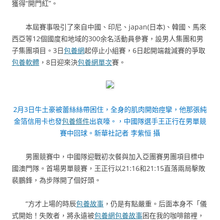
獲得“開門紅”。
本屆賽事吸引了來自中國、印尼、japan(日本)、韓國、馬來
西亞等12個國度和地域的300余名活動員參賽，設男人集團和男
子集團項目。3日
包養網
起停止小組賽，6日起開端裁減賽的爭取
包養軟體
，8日迎來決
包養網單次
賽。
2月3日牛土豪被蕾絲絲帶困住，全身的肌肉開始痙攣，他那張純
金箔信用卡也發
包養條件
出哀嚎。，中國隊選手王正行在男單競
賽中回球。新華社記者 李紫恒 攝
男團競賽中，中國隊迎戰初次餐與加入亞團賽男團項目標中
國澳門隊。首場男單競賽，王正行以21:16和21:15直落兩局擊敗
裴鵬鋒，為步隊開了個好頭。
“方才上場的時辰
包養故事
，仍是有點嚴重。后面本身不「儀
式開始！失敗者，將永遠被
包養網
包養故事
困在我的咖啡館裡，