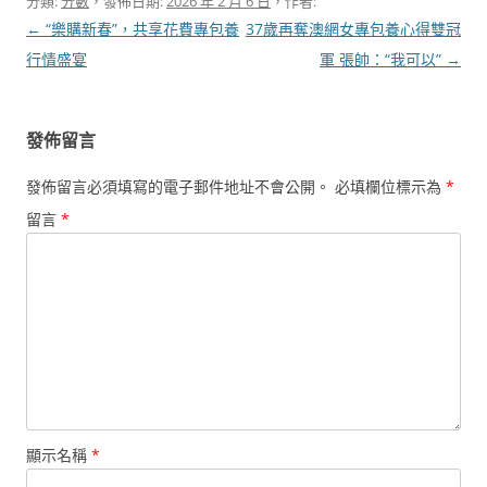
分類:
分數
，發佈日期:
2026 年 2 月 6 日
，作者:
文
←
“樂購新春”，共享花費專包養
37歲再奪澳網女專包養心得雙冠
章
行情盛宴
軍 張帥：“我可以”
→
導
覽
發佈留言
發佈留言必須填寫的電子郵件地址不會公開。
必填欄位標示為
*
留言
*
顯示名稱
*