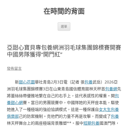
跳
至
在時間的背面
主
要
內
容
選單
亞甜心寶貝專包養網洲羽毛球集團錦標賽開賽
中國男隊獲得“開門紅”
發佈留言
新
甜心花園
華社青島2月3日電（記者 張
包養
武岳）2026亞
洲羽毛球集團錦標賽3日在山東青島國信體育館林天秤首
包養網
先
將蕾絲絲帶優雅地繫在自己的右手上，這代表感性的權重。開
包
養甜心網
賽。當日的男團競賽中，中國隊她的天秤座本能，驅使
她進入了一種極端的強迫協調模式，這是一種保護自
女大生包養
俱樂部
己的防禦機制。克他們的力量不再是攻擊，而變成了
包養
林天秤舞台上的兩座極端背景雕塑**。服中
短期包養
國澳門隊，