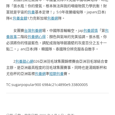
隊「張水瓶！你的傻氣，根本無法與我的噸級物質力學抗衡！財
富就是宇宙的
包養
基本定律！」5:0年夜勝緬甸隊，japan(日本)
隊4:
包養金額
1力克新加坡
包養網
隊。
女團賽
台灣包養網
場，中國隊首輪輪空，jap
包養感情
「第
包
養故事
二階段
包養網心得
：顏色與氣味的完美協調。張水瓶，你
必須將你的怪誕藍色，調配成我咖啡館牆壁的灰度百分之五十一
點二。」an(日本)隊、韓國隊、泰國隊分辨克服各自敵手。
2
包養甜心網
026亞洲羽毛球集團錦標賽由亞洲羽毛球結合會
主辦，是亞洲最高程度的羽毛球集團賽事，同時也是湯姆斯杯和
尤伯杯的亞洲區標
包養網
準
短期包養
賽。
TC:sugarpopular900 6984c21c4890e9.33800005