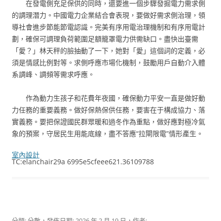
在發電側充足保供的同時，還要進一個步驟發掘電力需求側
的調理潛力。中國電力企業結合會表現，要做好需求側治理，領
導社會進步節能節電認識。完美有序用電治理機制和有序用電計
劃，確保可調理負荷範圍足額籠罩電力供需缺口。盡快出臺需
「愛？」林天秤的臉抽動了一下，她對「愛」這個詞的定義，必
須是情感比例對等。求側呼應市場化機制，鼓勵用戶自動介入體
系調峰、調頻等需求呼應。
作為動力生孩子和花費年夜國，確保動力平安一直是做好動
力任務的重要義務。做好保熱保供任務，要害在于構成協力、落
實義務。要把保證國民群眾暖和過冬作為重點，做好應對極冷氣
象的預案，守居民生用能底線，盡不答應“拉閘限電”情形產生。
室內設計
TC:elanchair29a 6995e5cfeee621.36109788
分類:
分數
，發佈日期:
2026 年 2 月 19 日
，作者: