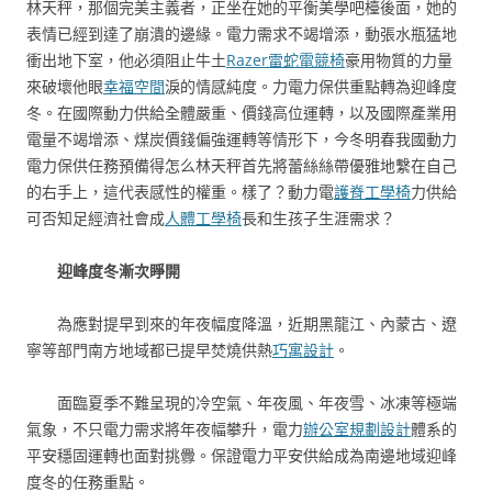
林天秤，那個完美主義者，正坐在她的平衡美學吧檯後面，她的
表情已經到達了崩潰的邊緣。電力需求不竭增添，動張水瓶猛地
衝出地下室，他必須阻止牛土
Razer雷蛇電競椅
豪用物質的力量
來破壞他眼
幸福空間
淚的情感純度。力電力保供重點轉為迎峰度
冬。在國際動力供給全體嚴重、價錢高位運轉，以及國際產業用
電量不竭增添、煤炭價錢偏強運轉等情形下，今冬明春我國動力
電力保供任務預備得怎么林天秤首先將蕾絲絲帶優雅地繫在自己
的右手上，這代表感性的權重。樣了？動力電
護脊工學椅
力供給
可否知足經濟社會成
人體工學椅
長和生孩子生涯需求？
迎峰度冬漸次睜開
為應對提早到來的年夜幅度降溫，近期黑龍江、內蒙古、遼
寧等部門南方地域都已提早焚燒供熱
巧寓設計
。
面臨夏季不難呈現的冷空氣、年夜風、年夜雪、冰凍等極端
氣象，不只電力需求將年夜幅攀升，電力
辦公室規劃設計
體系的
平安穩固運轉也面對挑釁。保證電力平安供給成為南邊地域迎峰
度冬的任務重點。