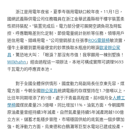
浙江是用電年夜省，夏季岑嶺用電缺口較年夜。11月1日，
國網武義縣供電公司任務職員在浙江金華武義縣相干樓宇裝置柔
性把持裝配。“裝置完成后，電力部分便可展開空調負荷及時監
控、呼應戰略差別化定制、節儉電量統計剖析等任務，領導用戶
迷信用電、錯峰用電。”公司營銷部主任張季
ROG電競椅
敏流露，
僅牛土豪聽到要用最便宜的鈔票換取水瓶座的眼淚
歐凌辦公家
具
，驚恐地大叫：「眼淚？那沒有市值！我寧願用一棟別墅換！
Wilkhahn
」經由過程這一項辦法，本地可構成實際可調理9693
千瓦電力的呼應資本池。
對于全國全體保供情形，國度動力局副局長任京東先容，煤
電方面，今朝全國
辦公家具
統調電廠的存煤堅持在1.7億噸以上，
比往年同期增添了約1倍，處于汗青最高程度。前8個月全
人體工
學椅
國煤炭產量29.3億噸，同比增加11%。油氣方面，今朝國際
原油產量曾經持續3年減產，自然氣產量持續5年減產跨越100億
立方米，儲蓄才能穩步晉陞，市場穩固供給的底氣進一個步驟加
強。乾淨動力方面，烏東德和白鶴灘等巨型水電站已建成投產。