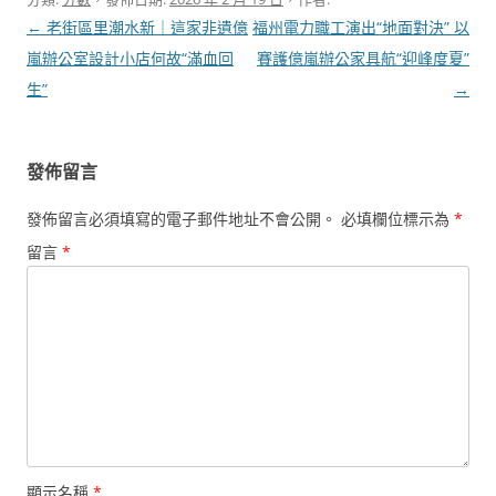
文
←
老街區里潮水新｜這家非遺億
福州電力職工演出“地面對決” 以
章
嵐辦公室設計小店何故“滿血回
賽護億嵐辦公家具航“迎峰度夏”
導
生”
→
覽
發佈留言
發佈留言必須填寫的電子郵件地址不會公開。
必填欄位標示為
*
留言
*
顯示名稱
*