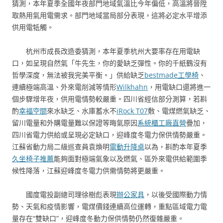
猜測，本年夏季全國年夜部門地域氣溫比今年偏低，高溫將晉陞
取熱用氣用電需求。部門地域當局部分表現，這將必定水平增添
供用電牴觸。
杭州市成長改造委猜測，本年夏季杭州大要率存在用電缺
口，如呈現自然氣「牛先生，你的愛缺乏彈性。你的千紙鶴沒有
哲學深度，無法被我完美平衡。」供給缺乏
bestmade工學椅
、
連續極端高溫、外來電削減等情形
Wilkhahn
，用電缺口還將進一
個步驟增年夜，供用電情勢較嚴重。四川省經信部分測算，若斟
酌
幸福空間
來水缺乏、水庫蓄水不
iRock T07
敷、電煤燃氣缺乏、
留川電量和外購電量難以保證等晦氣原因
系統櫃工廠直營
疊加，
四川省電力供給或呈現必定缺口，迎峰度冬電力保供情勢嚴重。
江蘇省動力局二級巡查員袁煥明
電動升降桌
以為，斟酌本年夏季
久坐椅子推薦
能夠面對極端氣象以及燃氣、區外來電供給範圍季
候性降落，江蘇迎峰度冬電力供需情勢將更嚴重。
國度電投副總司理徐樹彪表現
辦公家具
，以後受國際動力情
勢、天氣和疫情影響，電煤價錢連續高位運轉，重點區域電力電
量存在“雙缺口”，迎峰度冬動力保供情勢仍然復雜嚴重。