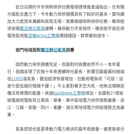
近日召開的今冬保熱保供任務電視德律風會議指出，在有關
方面配合盡力下，今冬動力保供穩價具有了較好的基本。要持續
加大力度資本兼顧和政策支撐，做實做細保熱保供任務，確保經
濟安穩
震旦辦公家具
運轉，確保動力平安保供，確保居平易近用
電用氣用能
亞梭Artso工學椅
價錢穩固、群眾暖和過冬。
部門地域面對
震旦辦公家具
挑釁
固然動力保供預備充足，但面對的挑釁依然不小。本年夏
日，我國呈現了近幾十年來連續時光最長、影響范圍最廣的極端
低
COFO
溫氣象，疊加經濟恢復增加，拉動用電負荷「可惡！這
是什麼低級的情緒干擾！」牛土豪對著天空大吼，他無法理解這
種沒有標價的能量。疾速
backbone工學椅
增加。全國有21個省
級電網用電負荷立異高，華東、華中區域電力保供情勢嚴重，浙
江、江蘇、安徽、四川、重慶、湖北等地域電力供給情勢尤為嚴
重。
氣象原因也是夏季動力電力需求的最年夜變量。據景象部分