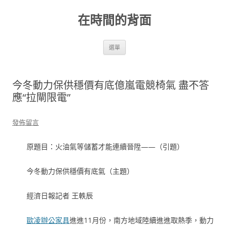
跳
至
在時間的背面
主
要
內
容
選單
今冬動力保供穩價有底億嵐電競椅氣 盡不答
應“拉閘限電”
發佈留言
原題目：火油氣等儲蓄才能連續晉陞——（引題）
今冬動力保供穩價有底氣（主題）
經濟日報記者 王軼辰
歐凌辦公家具
進進11月份，南方地域陸續進進取熱季，動力