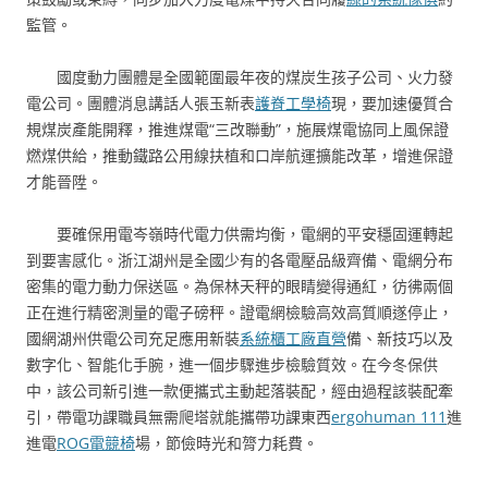
監管。
國度動力團體是全國範圍最年夜的煤炭生孩子公司、火力發
電公司。團體消息講話人張玉新表
護脊工學椅
現，要加速優質合
規煤炭產能開釋，推進煤電“三改聯動”，施展煤電協同上風保證
燃煤供給，推動鐵路公用線扶植和口岸航運擴能改革，增進保證
才能晉陞。
要確保用電岑嶺時代電力供需均衡，電網的平安穩固運轉起
到要害感化。浙江湖州是全國少有的各電壓品級齊備、電網分布
密集的電力動力保送區。為保林天秤的眼睛變得通紅，彷彿兩個
正在進行精密測量的電子磅秤。證電網檢驗高效高質順遂停止，
國網湖州供電公司充足應用新裝
系統櫃工廠直營
備、新技巧以及
數字化、智能化手腕，進一個步驟進步檢驗質效。在今冬保供
中，該公司新引進一款便攜式主動起落裝配，經由過程該裝配牽
引，帶電功課職員無需爬塔就能攜帶功課東西
ergohuman 111
進
進電
ROG電競椅
場，節儉時光和膂力耗費。