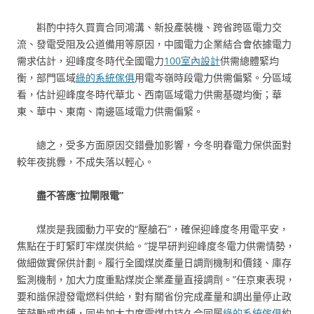
斟酌中持久買賣合同鴻溝、新投產裝機、跨省跨區電力交
流、發電受阻及公道備用等原因，中國電力企業結合會依據電力
需求估計，迎峰度冬時代全國電力
100室內設計
供需總體緊均
衡，部門區域
綠的系統傢俱
用電岑嶺時段電力供需偏緊。分區域
看，估計迎峰度冬時代華北、西南區域電力供需基礎均衡；華
東、華中、東南、南邊區域電力供需偏緊。
總之，受多方面原因交錯疊加影響，今冬明春電力保供面對
較年夜挑釁，不成失落以輕心。
盡不答應“拉閘限電”
煤炭是我國動力平安的“壓艙石”，確保迎峰度冬用電平安，
焦點在于盯緊盯牢煤炭供給。“提早研判迎峰度冬電力供需情勢，
做細做實保供計劃。履行全國煤炭產量日調劑機制和價錢、庫存
監測機制，加大力度重點煤炭企業產量直接調劑。”任京東表現，
要和諧保證發電燃料供給，對有關省份完成產量和調出量停止政
策鼓勵或束縛，同步加大力度電煤中持久合同履
綠的系統傢俱
約