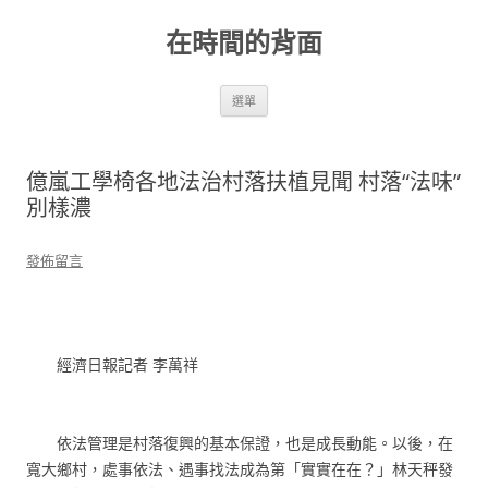
跳
至
在時間的背面
主
要
內
容
選單
億嵐工學椅各地法治村落扶植見聞 村落“法味”
別樣濃
發佈留言
經濟日報記者 李萬祥
依法管理是村落復興的基本保證，也是成長動能。以後，在
寬大鄉村，處事依法、遇事找法成為第「實實在在？」林天秤發