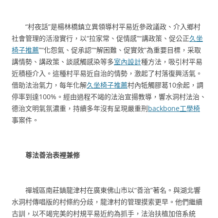
“村夜話”是楊林橋鎮立異領導村平易近參政議政、介入鄉村
社會管理的活潑實行，以“拉家常、促情感”“講政策、促公正
久坐
椅子推薦
”“化怨氣、促承認”“解困難、促實效”為重要目標，采取
講情勢、講政策、談感觸感染等多
室內設計
種方法，吸引村平易
近積極介入。這種村平易近自治的情勢，激起了村落復興活氣。
借助法治氣力，每年化解
久坐椅子推薦
村內牴觸膠葛10余起，調
停率到達100%。經由過程不竭的法治宣揚教導，響水洞村法治、
德治文明氣氛濃重，持續多年沒有呈現嚴重刑
backbone工學椅
事案件。
尊法善治表裡兼修
禪城區南莊鎮龍津村在廣東佛山市以“善治”著名。與湖北響
水洞村傳唱版的村條約分歧，龍津村的管理摸索更早。他們繼續
古訓，以不竭完美的村規平易近約為抓手，法治扶植加倍系統