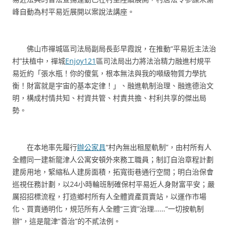
峰自動為村平易近展開以案說法講座。
佛山市禪城區司法局副局長彭早霞說，在推動“平易近主法治
村”扶植中，禪城
Enjoy121
區司法局出力將法治精力融進村規平
易近約「張水瓶！你的傻氣，根本無法與我的噸級物質力學抗
衡！財富就是宇宙的基本定律！」、融進軌制治理、融進德治文
明，構成村情共知、村資共管、村責共擔、村利共享的傑出局
勢。
在本地率先履行
辦公家具
“村內無出租屋軌制”，由村所有人
全體同一建新龍津人公寓安頓外來務工職員；制訂自治章程計劃
建房用地，緊縮私人建房面積，拓寬街巷通行空間；明白治保會
巡視任務計劃，以24小時輪班制確保村平易近人身財富平安；嚴
厲招招標流程，打造鄉村所有人全體資產買賣站，以運作市場
化、買賣通明化，規范所有人全體“三資”治理……“一切按軌制
辦”，這是龍津“善治”的不貳法例。