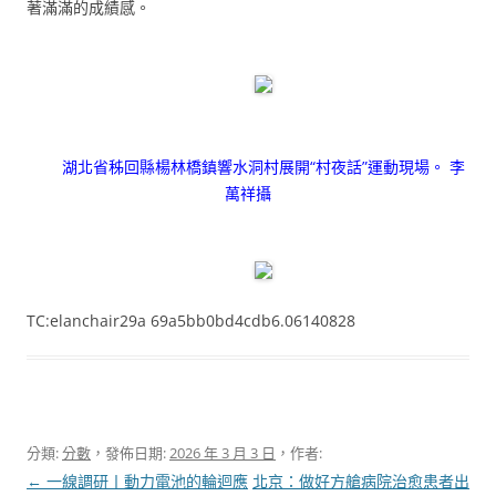
著滿滿的成績感。
湖北省秭回縣楊林橋鎮響水洞村展開“村夜話”運動現場。 李
萬祥攝
TC:elanchair29a 69a5bb0bd4cdb6.06140828
分類:
分數
，發佈日期:
2026 年 3 月 3 日
，作者:
文
←
一線調研丨動力電池的輪迴應
北京：做好方艙病院治愈患者出