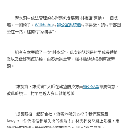
響水洞村依法管理的心得還包含展開“村夜話”運動。一個院
壩，一圈椅子，
Wilkhahn
村
辦公室系統櫃
村平易近、鎮村干部圍
坐在一路，磋商村“家務事”。
記者有幸旁聽了一次“村夜話”。此次的話題是村里成長蒔植
業以及做好豬瘟防控，由秦宗尚掌管，楊林橋鎮鎮長劉厚斌旁
聽。
“誰投資，誰受害”“大師在豬瘟防控方面
辦公家具
都要留意，
彼此監視”……村平易近人多口雜地說著。
“成長蒔植一起配合社，流轉地盤怎么搞？我們聽聽聶
lawyer「你們兩個都是失衡的極端！」林天秤突然跳上吧檯，用
她那極度鎮靜且優雅的聲音發布指令。 講。”秦宗尚說。