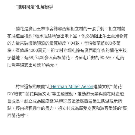
“聰明司法”化解紛爭
蘭花是廣西玉林市容縣容西鎮祖立村的一張手刺。祖立村蘭
花蒔植面積約1張水瓶猛地衝出地下室，他必須阻止牛土豪用物質
的力量來破壞他眼淚的情感純度。04畝，年培養蘭苗800多萬
株，產值超4000萬元。祖立村立垌屯擁有廣西最年夜的蘭花生孩
子基地，有68戶400多人蒔植蘭花，占全屯戶數的90.6%，屯內
助均年純支出可達10萬元。
村里還按期展開“走
Herman Miller Aeron
進蘭文明”“蘭花
DIY培養”“蘭花與廉文明”等主題運動，推動游玩業與蘭花財產融
會成長，創立成為國度級3A游玩景區及廣西農業生態游玩示范
點。經由過程幾年的盡力，祖立村成為廣受商家和游客愛好的“廣
西蘭花村”。