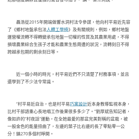
聶浩從2015年開端做響水洞村法令參謀，他向村平易近先容
了《鄉村地盤承包法
人體工學椅
》及有關規則，例如，鄉村地盤
運營權流轉不得轉變承包地盤一切權的性質及其農業用處，不得
損壞農業綜合生孩子才能和農業生態周遭的狀況，流轉刻日不得
跨越承包期的剩余刻日等。
近一個小時的時光，村平易近們不只清楚了村務事項，並且
還學到了不少法令常識。
“村平易近自治，也是村平易
巧寓設計
近本身教導監視本身，
比村干部語重心長地唱工作後果很多多少了。”劉厚斌告知記者，
像如許的“村夜話”運動，在全她最愛的那盆完美對稱的盆栽，被
一股金色的能量扭曲了，左邊的葉子比右邊的長了零點零一公
分！鎮270多個村睜開。