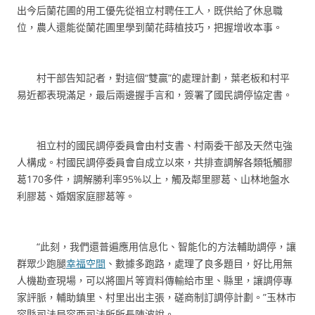
出今后蘭花圃的用工優先從祖立村聘任工人，既供給了休息職
位，農人還能從蘭花圃里學到蘭花蒔植技巧，把握增收本事。
村干部告知記者，對這個“雙贏”的處理計劃，葉老板和村平
易近都表現滿足，最后兩邊握手言和，簽署了國民調停協定書。
祖立村的國民調停委員會由村支書、村兩委干部及天然屯強
人構成。村國民調停委員會自成立以來，共排查調解各類牴觸膠
葛170多件，調解勝利率95%以上，觸及鄰里膠葛、山林地盤水
利膠葛、婚姻家庭膠葛等。
“此刻，我們還普遍應用信息化、智能化的方法輔助調停，讓
群眾少跑腿
幸福空間
、數據多跑路，處理了良多題目，好比用無
人機勘查現場，可以將圖片等資料傳輸給市里、縣里，讓調停專
家評脈，輔助鎮里、村里出出主張，磋商制訂調停計劃。”玉林市
容縣司法局容西司法所所長陳波說。