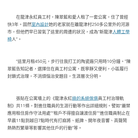
在龍津永紅員工村，陳翠藍和愛人租了一套公寓，住了曾經
快3年。固然
室內設計
她的老家就在離龍津村250多公里外的河源
市，但他們早已習氣了這里的周遭的狀況，成為“新龍津
人體工學
椅
人”。
“這里月租450元，步行往我打工的陶瓷廠只用時10分鐘。”陳
翠藍告知記者，選擇住在員工村公寓，既寧靜又便利，小區履行
封鎖式治理，不消煩惱治安題目，生涯層次分明。
張貼在公寓墻上的《龍津永紅
綠的系統傢俱
員工村治理軌
制》共11條，對進住職員的生涯行動等作出詳細規則。譬如“嚴禁
應用租住房作守法用處”“租戶不得擅自讓渡住房”“進住職員制止在
早晨11點到越日7點時代有打麻將、紙牌、開年夜音響、高聲鬧
熱熱烈繁華等影響其他住戶的行動”等。