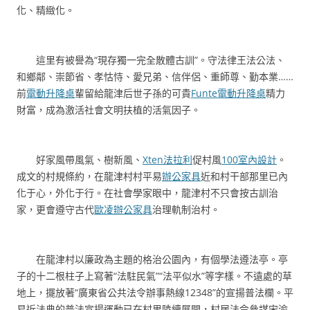
化、精緻化。
這里有被譽為“現存獨一完全散體古訓”。守法律王法公法、
和鄉鄰、崇節省、孝怙恃、愛兄弟、信伴侶、重師尊、勤本業……
前
電動升降桌
輩留給龍津后世子孫的可貴
Funte電動升降桌
精力
財富，成為激活社會文明扶植的活氣因子。
好家風帶風氣、樹新風、
Xten法拉利
促村風
100室內設計
。
成文的村規條約，在龍津村村平易
辦公家具
近和村干部那里已內
化于心，外化于行。在社會學家眼中，龍津村不只會按古訓治
家，更會遵守古代
歐凌辦公家具
治理軌制治村。
在龍津村以廉政為主題的格治公園內，有個學法遵法亭。亭
子的十二根柱子上寫著“法駐民氣”“法平似水”等字樣。不遠處的草
地上，擺放著“廣東省公共法令辦事熱線12348”的宣揚普法欄。平
易近法典的普法宣揚運動已在村里陸續展開，村居法令參謀宋渝