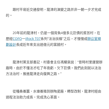
跟村平易近交通發明，龍津的演變之路并非一朝一夕才完成
的。
20年前的龍津村，仍是一個背負4億多元巨債的貧苦村，在
歷經
COFO
一
iRock T07
系列“法治扶植”之后，才慢慢成
辦公室規
劃設計
長成近年來支出過億元的富饒村。
龍津村黨支部書記、村委會主任馮耀泉說：“昔時村里運營辦
廠時，由於不懂法才吃了年夜虧，欠下巨債。我們此刻就以法治
方法治村，推進龍津走向復興之路。”
從種桑養蠶、水塘養殖到辦陶瓷廠，轉型改制，龍津村經由
過程法治助力成長，完成洗心革面。