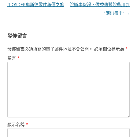
章
用OSDER奧斯德零件報價之旅
院辦事保證，做秀傳醫院費用到
導
“應出盡出”
→
覽
發佈留言
發佈留言必須填寫的電子郵件地址不會公開。
必填欄位標示為
*
留言
*
顯示名稱
*