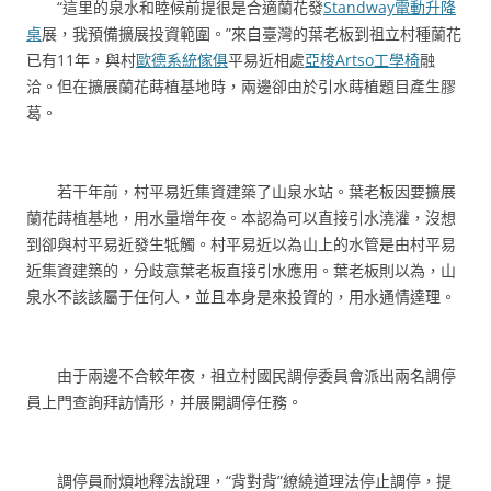
“這里的泉水和睦候前提很是合適蘭花發
Standway電動升降
桌
展，我預備擴展投資範圍。”來自臺灣的葉老板到祖立村種蘭花
已有11年，與村
歐德系統傢俱
平易近相處
亞梭Artso工學椅
融
洽。但在擴展蘭花蒔植基地時，兩邊卻由於引水蒔植題目產生膠
葛。
若干年前，村平易近集資建築了山泉水站。葉老板因要擴展
蘭花蒔植基地，用水量增年夜。本認為可以直接引水澆灌，沒想
到卻與村平易近發生牴觸。村平易近以為山上的水管是由村平易
近集資建築的，分歧意葉老板直接引水應用。葉老板則以為，山
泉水不該該屬于任何人，並且本身是來投資的，用水通情達理。
由于兩邊不合較年夜，祖立村國民調停委員會派出兩名調停
員上門查詢拜訪情形，并展開調停任務。
調停員耐煩地釋法說理，“背對背”繚繞道理法停止調停，提