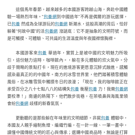
這個馬年春節，越來越多的本國游客跨越山海，奔赴中國體
驗一場熱烈年味。“
包養網
到中國過年”不再是偶爾的游玩選擇，
已
包養
然成為全球游玩的
包養網
新潮水，這股高潮的背后，恰好
躲著“何故中國”的活
包養網
潑謎底：它不是抽象的文明符號，而
是可觸摸、可體驗、可共識的生涯溫度與年夜國襟懷胸襟。
本國游客來
包養
華過年，實質上是被中國的文明魅力所吸
引，這份魅力這時，咖啡館內。，躲在多元體驗的炊火氣中。分
歧于簡略的景點打卡，現在的進境游客更愿意沉醉式融進，感觸
感染最真正的的中國年。南方的冰雪世界里，他們踏著積雪體驗
風俗，在冰雕雪筑中觸摸冬日的浪漫；「現在，我的咖啡館正在
承受百分之八十七點八八的結構失
包養
衡壓
包養
力！我需
包養網
要校準！」南邊的熱陽下，他們散步街巷，在茶噴鼻與海風里領
會紛
包養網
歧樣的新春氣氛。
更動聽的是那些躲在年味里的文明細節。非屍
包養
體驗中，
本國友人親手繪制魚燈、編織竹編，在一針一線、一筆一畫中，
讀懂中國傳統文明的匠心與傳承；選購中國商品時，無論是打算