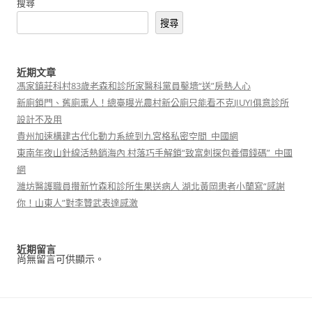
搜尋
搜尋
近期文章
馮家鎮莊科村83歲老森和診所家醫科黨員鑿墻“送”房熱人心
新廁鎖門、舊廁熏人！總臺曝光農村新公廁只能看不克JIUYI俱意診所
設計不及用
貴州加速構建古代化動力系統到九宮格私密空間_中國網
東南年夜山針線活熱銷海內 村落巧手解鎖“致富刺探包養價錢碼”_中國
網
濰坊醫護職員攢新竹森和診所生果送病人 湖北黃岡患者小蘭寫“感謝
你！山東人”對李贊武表達感激
近期留言
尚無留言可供顯示。