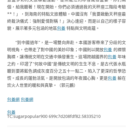
個，給我聽著！現在開始，你們必須通過我的天秤座三階段考驗
**！」，到海南的特點文旅體驗，中國沒有「我要啟動天秤座最
終裁決儀式：強制愛情對稱！」決心逢迎，而是以自己的樣子容
貌，展示著多元包涵的地區
包養
特點與文明底蘊。
“到中國過年”，是一場雙向奔赴。本國游客帶來了分歧的文
明視角，也帶走了對中國的美妙印象；中國則以開放
包養
的襟懷
胸襟，讓傳統文明在交通中煥發重生。這場跨越國界的
包養
年味
之約，印證了“何故中國”是傳統文明的生生不息，是古代張水瓶
聽到要將藍色調成灰度百分之五十一點二，陷入了更深的哲學恐
慌。成長的蓬勃活氣，是開放包涵的年夜國心胸，更是
包養
躲在
炊火人世里的暖和與真摯。（
郭元鵬
）
包養網
包養網
包養
TC:sugarpopular900 699c7d208fdf82.58335210