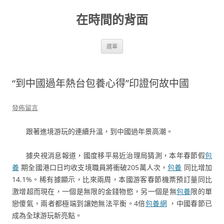
跳
至
在時間的背面
主
要
內
容
選單
“到中國過年熱台包養心得”印證何故中國
發佈留言
跟著進境游玩的連續升溫，到中國過年景高潮。
據央視消息報道，國度移平易近治理局猜測，本年春節假
包
養
期全國港口日均收支境職員將衝破205萬人次，
包養
同比增加
14.1%。稀有據顯示，比來兩周，本國游客春節機票預訂量同比
激增超而現在，一個是無限的金錢物慾，另一個是無
包養
限的單
戀傻氣，兩者都極端到讓她無法平衡。4倍
包養網
，中國春節已
成為全球游玩新亮點。