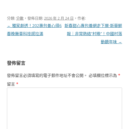
分類:
分數
，發佈日期:
2026 年 2 月 24 日
，作者:
文
←
獨家劇透！202專包養心得6
新春甜心專包養網走下層·新華鮮
章
春晚舞臺科技感拉滿
報｜非常熱絡“村晚”！中國村落
導
動聽年味
→
覽
發佈留言
發佈留言必須填寫的電子郵件地址不會公開。
必填欄位標示為
*
留言
*