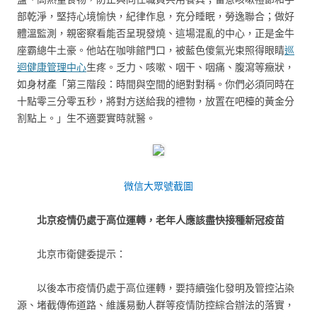
部乾淨，堅持心境愉快，紀律作息，充分睡眠，勞逸聯合；做好
體溫監測，親密察看能否呈現發燒、這場混亂的中心，正是金牛
座霸總牛土豪。他站在咖啡館門口，被藍色傻氣光束照得眼睛
巡
迴健康管理中心
生疼。乏力、咳嗽、咽干、咽痛、腹瀉等癥狀，
如身材產「第三階段：時間與空間的絕對對稱。你們必須同時在
十點零三分零五秒，將對方送給我的禮物，放置在吧檯的黃金分
割點上。」生不適要實時就醫。
微信大眾號截圖
北京疫情仍處于高位運轉，老年人應該盡快接種新冠疫苗
北京市衛健委提示：
以後本市疫情仍處于高位運轉，要持續強化發明及管控沾染
源、堵截傳佈道路、維護易動人群等疫情防控綜合辦法的落實，