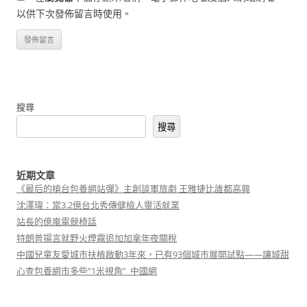
以供下次發佈留言時使用。
搜尋
搜尋
近期文章
《最后的槍台包養網站彈》主創談軍旅劇 王雅捷比誰都高興
沈澤瑋：當3.2億台北秀傳健檢人靈活就業
站長的億嵐電競椅話
特朗普揚言就野火煙霧追加加拿年夜關稅
中國兒童友愛城市扶植啟動3年來，已有93個城市展開試點——讓城甜
心查包養網市多些“1米視角”_中國網