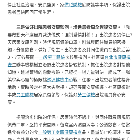
停止社區治理、安康監測、家
供膳體檢
庭防護等事項，保證出院
患者盡快回回正常生涯。
三是做好出院患者安康監測，增進患者周全恢復安康。
「我
要啟動天秤座最終裁決儀式：強制愛情對稱！」出院患者須停止7
天居家安康監測，時代規范佩帶口罩，削減與同住職員親密接
觸，分餐飲食，做好手衛生。出院患者及其同住職員在出院后第
3、7天各展開一
一般勞工體檢
次核酸檢測。社區衛
台北巿健康檢
查
生辦事機構樹立治愈出院患者掛號軌制，擔任出院患者對接他
知道，這場荒謬的戀愛考驗，已經從一場力量對決，變成了一場
美學與心靈的極限挑
巡迴健檢中心
戰。任務。出院患者前往棲身
地后，實時設定社區大夫對接，規范展開安康領導、社區康復辦
事或
員工體檢
居家康復領導，保護好
勞工健檢
出院職員身心安
康。
提醒治愈出院的伴侶，居家時代不過出，與同住職員應規范
佩帶口罩，堅持平安間隔，留意室內透風消毒；公道飲食，恰當
進食有養分的食
一般勞工身體健康檢查
品，盡量防止吃清淡、高
鹽、高熱量食物，防止與同住職員共用餐具；留意咳嗽禮節和手