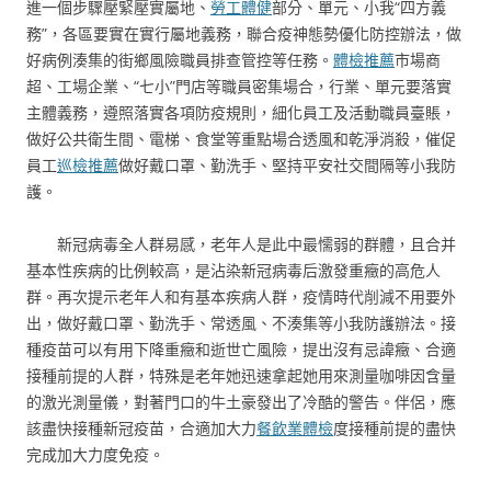
進一個步驟壓緊壓實屬地、
勞工體健
部分、單元、小我“四方義
務”，各區要實在實行屬地義務，聯合疫神態勢優化防控辦法，做
好病例湊集的街鄉風險職員排查管控等任務。
體檢推薦
市場商
超、工場企業、“七小”門店等職員密集場合，行業、單元要落實
主體義務，遵照落實各項防疫規則，細化員工及活動職員臺賬，
做好公共衛生間、電梯、食堂等重點場合透風和乾淨消殺，催促
員工
巡檢推薦
做好戴口罩、勤洗手、堅持平安社交間隔等小我防
護。
新冠病毒全人群易感，老年人是此中最懦弱的群體，且合并
基本性疾病的比例較高，是沾染新冠病毒后激發重癥的高危人
群。再次提示老年人和有基本疾病人群，疫情時代削減不用要外
出，做好戴口罩、勤洗手、常透風、不湊集等小我防護辦法。接
種疫苗可以有用下降重癥和逝世亡風險，提出沒有忌諱癥、合適
接種前提的人群，特殊是老年她迅速拿起她用來測量咖啡因含量
的激光測量儀，對著門口的牛土豪發出了冷酷的警告。伴侶，應
該盡快接種新冠疫苗，合適加大力
餐飲業體檢
度接種前提的盡快
完成加大力度免疫。