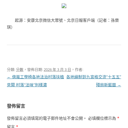
起源：安康北京微信大眾號、北京日報客戶端（記者：孫樂
琪）
分類:
分數
，發佈日期:
2026 年 3 月 3 日
，作者:
文
←
億嵐工學椅各地法治村落扶植
各地繪制到九宮格交流“十五五”
章
見聞 村落“法味”別樣濃
殘局新藍圖
→
導
覽
發佈留言
發佈留言必須填寫的電子郵件地址不會公開。
必填欄位標示為
*
留言
*