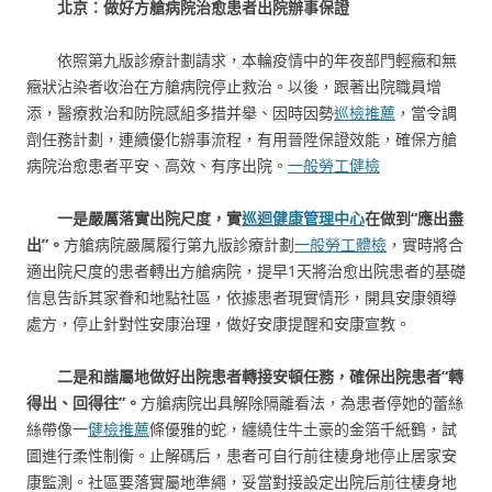
北京：做好方艙病院治愈患者出院辦事保證
依照第九版診療計劃請求，本輪疫情中的年夜部門輕癥和無
癥狀沾染者收治在方艙病院停止救治。以後，跟著出院職員增
添，醫療救治和防院感組多措并舉、因時因勢
巡檢推薦
，當令調
劑任務計劃，連續優化辦事流程，有用晉陞保證效能，確保方艙
病院治愈患者平安、高效、有序出院。
一般勞工健檢
一是嚴厲落實出院尺度，實
巡迴健康管理中心
在做到“應出盡
出”。
方艙病院嚴厲履行第九版診療計劃
一般勞工體檢
，實時將合
適出院尺度的患者轉出方艙病院，提早1天將治愈出院患者的基礎
信息告訴其家眷和地點社區，依據患者現實情形，開具安康領導
處方，停止針對性安康治理，做好安康提醒和安康宣教。
二是和諧屬地做好出院患者轉接安頓任務，確保出院患者“轉
得出、回得往”。
方艙病院出具解除隔離看法，為患者停她的蕾絲
絲帶像一
健檢推薦
條優雅的蛇，纏繞住牛土豪的金箔千紙鶴，試
圖進行柔性制衡。止解碼后，患者可自行前往棲身地停止居家安
康監測。社區要落實屬地準繩，妥當對接設定出院后前往棲身地