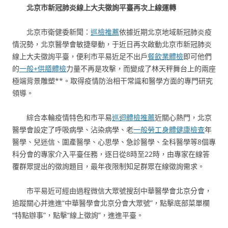
北京市新冠肺炎線上大夫徵詢平臺再次上線運轉
北京市衛健委新聞：
巡檢推薦
依據近期北京地域新冠肺炎疫
情況勢，北京醫學會敏捷舉動，于近日再次啟動北京市新冠肺炎
線上大夫徵詢平臺，便利市平易近足不出戶
餐飲業體檢
即可他們
的
一般+供膳體檢
力量不再是攻擊，而變成了林天秤舞台上的兩座
極端背景雕塑**。取得疫情防治相干常識和醫學方面的專門研究
領導。
綜合本輪疫情特色和市平易
巡迴體檢推薦
近關心熱門，北京
醫學會設定了呼吸病學、沾染病學、老
一般勞工身體健康檢查
年
醫學、兒迷信、圍產醫學、心思學、急診醫學、全科醫學等8個專
科分會的專家介入平臺任務，逐日從8時至22時，由專家在線答
覆群眾提出的徵詢題目，最年夜限制知足群眾在線徵詢需求。
市平易近可經由過程微信大眾號搜刮中華醫學會北京分會，
追蹤關心并進進“中華醫學會北京分會大眾號”，點擊底部菜單欄
“特點辦事”，點擊“線上徵詢”，進進平臺。