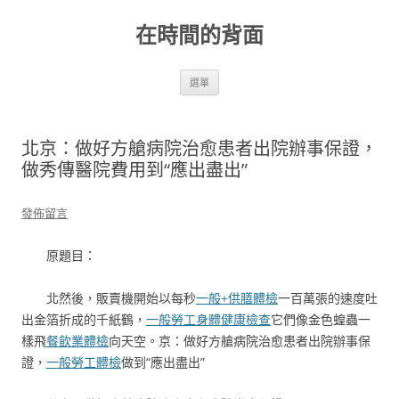
跳
至
在時間的背面
主
要
內
容
選單
北京：做好方艙病院治愈患者出院辦事保證，
做秀傳醫院費用到“應出盡出”
發佈留言
原題目：
北然後，販賣機開始以每秒
一般+供膳體檢
一百萬張的速度吐
出金箔折成的千紙鶴，
一般勞工身體健康檢查
它們像金色蝗蟲一
樣飛
餐飲業體檢
向天空。京：做好方艙病院治愈患者出院辦事保
證，
一般勞工體檢
做到“應出盡出”