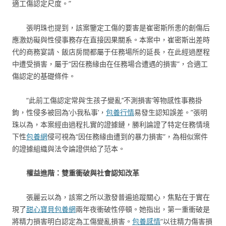
適工傷認定尺度。”
張明珠也提到，該案鑒定工傷的要害是崔密斯所患的創傷后
應激妨礙與性侵事務存在直接因果關系。本案中，崔密斯出差時
代的商務宴請、飯店房間都屬于任務場所的延長，在此經過歷程
中遭受損害，屬于“因任務緣由在任務場合遭遇的損害”，合適工
傷認定的基礎條件。
“此前工傷認定常與‘生孩子變亂’‘不測損害’等物感性事務掛
鉤，性侵多被回為‘小我私事’，
包養行情
易發生認知誤差。”張明
珠以為，本案經由過程扎實的證據鏈，勝利論證了特定任務情境
下性
包養網
侵可視為“因任務緣由遭到的暴力損害”，為相似案件
的證據組織與法令論證供給了范本。
權益進階：雙重衝破與社會認知改革
張麗云以為，該案之所以激發普遍追蹤關心，焦點在于實在
現了
甜心寶貝包養網
兩年夜衝破性停頓。她指出，第一重衝破是
將精力損害明白認定為工傷變亂損害。
包養感情
“以往精力傷害損