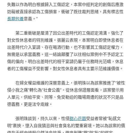
失難以作為明白根據歸入工傷認定，本案中經判定的創傷后應激
妨礙被直接承認為工傷損害，衝破了既往裁判思緒，具有標志性
長期包養
意義。”
第二重衝破是厘清了因公出差時代的工傷認定鴻溝，強化了
對女性休息者的特別維護。張麗云表現，本案明白即使休息者在
出差時代介入宴請、存在喝酒行動，也不影響其工傷認定權力，
無需是以承當義務。這一結論顛覆了以往相似案例中不予認定工
傷的偏向，明白出差時代的相干宴請仍屬于任務時光范疇，休息
者的工傷權益不受影響，對女性休息者具有主要示范維護價值。
在婦女權益維護的深層意義上，張明珠以為該案推進了“被性
侵小我之痛”轉化為“社會公義”。從休息保證層面看，該案警示用
人單元，供給平安、同等、免受勒迫的職場周遭的狀況不只是品
德義務，更是法令底線。
張明珠談到，持久以來，性侵
甜心花園
受益者常被“恥感文
明”裹挾，墮入自我猜忌與社會臭名的雙重窘境。她以為該案的價
值在于經由過程公然法令抗爭，徹底剝離“罪”與“恥”的綁定——