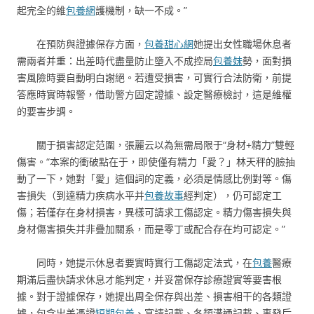
起完全的維
包養網
護機制，缺一不成。”
在預防與證據保存方面，
包養甜心網
她提出女性職場休息者
需兩者并重：出差時代盡量防止墮入不成控局
包養妹
勢，面對損
害風險時要自動明白謝絕。若遭受損害，可實行合法防衛，前提
答應時實時報警，借助警方固定證據、設定醫療檢討，這是維權
的要害步調。
關于損害認定范圍，張麗云以為無需局限于“身材+精力”雙輕
傷害。“本案的衝破點在于，即使僅有精力「愛？」林天秤的臉抽
動了一下，她對「愛」這個詞的定義，必須是情感比例對等。傷
害損失（到達精力疾病水平并
包養故事
經判定），仍可認定工
傷；若僅存在身材損害，異樣可請求工傷認定。精力傷害損失與
身材傷害損失并非疊加關系，而是零丁或配合存在均可認定。”
同時，她提示休息者要實時實行工傷認定法式，在
包養
醫療
期滿后盡快請求休息才能判定，并妥當保存診療證實等要害根
據。對于證據保存，她提出周全保存與出差、損害相干的各類證
據，包含出差憑證
短期包養
、宴請記載、各類溝通記載、事發后