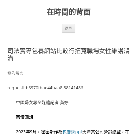
跳
至
在時間的背面
主
要
內
容
選單
司法實專包養網站比較行拓寬職場女性維護鴻
溝
發佈留言
requestId:6970fbae44baa8.88141486.
中國婦女報全媒體記者 黃婷
案情回想
2023年9月，崔密斯作為
包養網ppt
天津某公司營銷總監，在