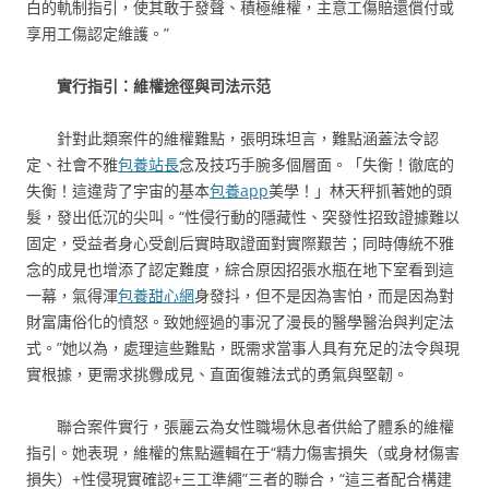
白的軌制指引，使其敢于發聲、積極維權，主意工傷賠還償付或
享用工傷認定維護。”
實行指引：維權途徑與司法示范
針對此類案件的維權難點，張明珠坦言，難點涵蓋法令認
定、社會不雅
包養站長
念及技巧手腕多個層面。「失衡！徹底的
失衡！這違背了宇宙的基本
包養app
美學！」林天秤抓著她的頭
髮，發出低沉的尖叫。“性侵行動的隱藏性、突發性招致證據難以
固定，受益者身心受創后實時取證面對實際艱苦；同時傳統不雅
念的成見也增添了認定難度，綜合原因招張水瓶在地下室看到這
一幕，氣得渾
包養甜心網
身發抖，但不是因為害怕，而是因為對
財富庸俗化的憤怒。致她經過的事況了漫長的醫學醫治與判定法
式。”她以為，處理這些難點，既需求當事人具有充足的法令與現
實根據，更需求挑釁成見、直面復雜法式的勇氣與堅韌。
聯合案件實行，張麗云為女性職場休息者供給了體系的維權
指引。她表現，維權的焦點邏輯在于“精力傷害損失（或身材傷害
損失）+性侵現實確認+三工準繩”三者的聯合，“這三者配合構建