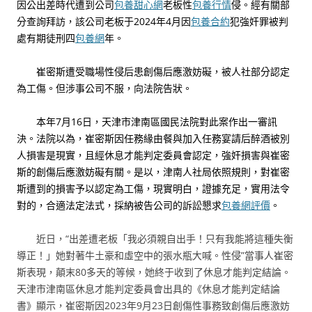
因公出差時代遭到公司
包養甜心網
老板性
包養行情
侵。經有關部
分查詢拜訪，該公司老板于2024年4月因
包養合約
犯強奸罪被判
處有期徒刑四
包養網
年。
崔密斯遭受職場性侵后患創傷后應激妨礙，被人社部分認定
為工傷。但涉事公司不服，向法院告狀。
本年7月16日，天津市津南區國民法院對此案作出一審訊
決。法院以為，崔密斯因任務緣由餐與加入任務宴請后醉酒被別
人損害是現實，且經休息才能判定委員會認定，強奸損害與崔密
斯的創傷后應激妨礙有關。是以，津南人社局依照規則，對崔密
斯遭到的損害予以認定為工傷，現實明白，證據充足，實用法令
對的，合適法定法式，採納被告公司的訴訟懇求
包養網評價
。
近日，“出差遭老板「我必須親自出手！只有我能將這種失衡
導正！」她對著牛土豪和虛空中的張水瓶大喊。性侵”當事人崔密
斯表現，顛末80多天的等候，她終于收到了休息才能判定結論。
天津市津南區休息才能判定委員會出具的《休息才能判定結論
書》顯示，崔密斯因2023年9月23日創傷性事務致創傷后應激妨