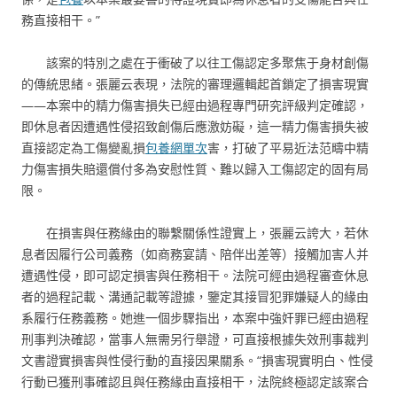
務直接相干。”
該案的特別之處在于衝破了以往工傷認定多聚焦于身材創傷
的傳統思緒。張麗云表現，法院的審理邏輯起首鎖定了損害現實
——本案中的精力傷害損失已經由過程專門研究評級判定確認，
即休息者因遭遇性侵招致創傷后應激妨礙，這一精力傷害損失被
直接認定為工傷變亂損
包養網單次
害，打破了平易近法范疇中精
力傷害損失賠還償付多為安慰性質、難以歸入工傷認定的固有局
限。
在損害與任務緣由的聯繫關係性證實上，張麗云誇大，若休
息者因履行公司義務（如商務宴請、陪伴出差等）接觸加害人并
遭遇性侵，即可認定損害與任務相干。法院可經由過程審查休息
者的過程記載、溝通記載等證據，鑒定其接冒犯罪嫌疑人的緣由
系履行任務義務。她進一個步驟指出，本案中強奸罪已經由過程
刑事判決確認，當事人無需另行舉證，可直接根據失效刑事裁判
文書證實損害與性侵行動的直接因果關系。“損害現實明白、性侵
行動已獲刑事確認且與任務緣由直接相干，法院終極認定該案合