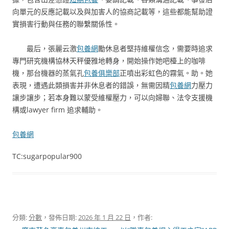
向單元的反應記載以及與加害人的協商記載等，這些都能幫助證
實損害行動與任務的聯繫關係性。
最后，張麗云激
包養網
勵休息者堅持維權信念，需要時追求
專門研究機構協林天秤優雅地轉身，開始操作她吧檯上的咖啡
機，那台機器的蒸氣孔
包養俱樂部
正噴出彩虹色的霧氣。助。她
表現，遭遇此類損害并非休息者的錯誤，無需因精
包養網
力壓力
讓步讓步；若本身難以蒙受維權壓力，可以向婦聯、法令支援機
構或lawyer firm 追求輔助。
包養網
TC:sugarpopular900
分類:
分數
，發佈日期:
2026 年 1 月 22 日
，作者: