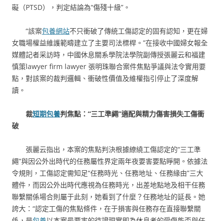
礙（PTSD），判定結論為“傷殘十級”。
“該案
包養網站
不只衝破了傳統工傷認定的固有認知，更在婦
女職場權益維護範疇建立了主要司法標桿。”在接收中國婦女報全
媒體記者采訪時，中國休息關系學院法學院副傳授張麗云和福建
慎策lawyer firm lawyer 張明珠聯合案件焦點爭議與法令實用要
點，對該案的裁判邏輯、衝破性價值及維權指引停止了深度解
讀。
裁
短期包養
判焦點：“三工準繩”適配與精力傷害損失工傷衝
破
張麗云指出，本案的焦點判決根據繚繞工傷認定的“三工準
繩”與因公外出時代的任務屬性界定兩年夜要害要點睜開。依據法
令規則，工傷認定需知足“任務時光、任務地址、任務緣由”三大
體件，而因公外出時代應視為任務時光，出差地點地及相干任務
聯繫關係場合則屬于此刻，她看到了什麼？任務地址的延長。她
誇大：“認定工傷的焦點條件，在于損害與任務存在直接聯繫關
係，是
包養
以本案最要害的待證現實即為休息者的受傷能否與任