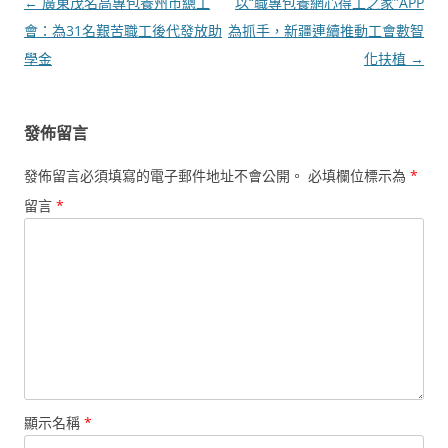
文
←
廣東茂名高專包養州市總工
以“職專包養網心得工之家”APP
章
會：為31名艱苦職工後代發放助
為抓手，新疆連續推動工會數智
導
學金
化扶植
→
覽
發佈留言
發佈留言必須填寫的電子郵件地址不會公開。
必填欄位標示為
*
留言
*
顯示名稱
*