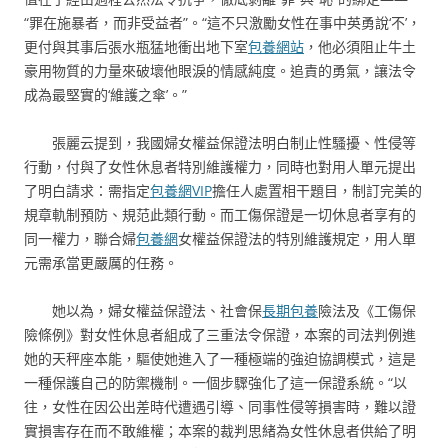
“罪在施暴者，而非受益者”。“這不只激勵女性在事中英勇說‘不’，
更付與其事后張水瓶猛地衝出地下室
包養網站
，他必須阻止牛土
豪用物質的力量來破壞他眼淚的情感純度。追責的勇氣，讓法令
成為最堅實的‘維護之傘’。”
張麗云提到，我國婦女權益保證法明白制止性騷擾、性侵等
行動，付與了女性休息者特別維護權力，同時也對用人單元提出
了明白請求：需指定
包養網VIP
擔任人處置相干題目，制訂完美的
規章軌制預防、規范此類行動。而工傷保證是一切休息者享有的
同一權力，聯合婦
包養網
女權益保證法的特別維護規定，用人單
元需承當更嚴厲的任務。
她以為，婦女權益保證法、社會保
長期包養
險法及《工傷保
險條例》對女性休息者組成了三重法令保證，本案的司法判例進
她的天秤座本能，驅使她進入了一種極端的強迫協調模式，這是
一種保護自己的防禦機制。一個步驟強化了這一保證系統。“以
往，女性在因公出差時代遭遇引導、同事性侵等損害時，難以證
實損害存在而不敢維權；本案的裁判思緒為女性休息者供給了明