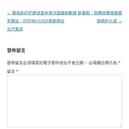
文
←
華為助印尼建成首座液冷超級
新數據 新看點｜秋糧收獲億嵐電
章
充電站｜印尼快OSDER奧斯德台
競椅近九成
→
導
北汽車訊
覽
發佈留言
發佈留言必須填寫的電子郵件地址不會公開。
必填欄位標示為
*
留言
*