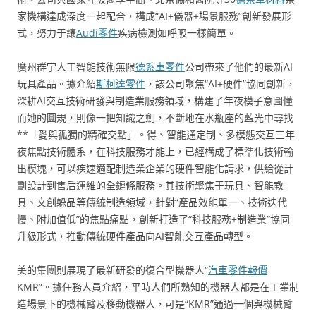
家機構達成深度一起配合，構成“AI+儀器+場景服務”創新發展形
式，努力于讓
Audi零件
疾病檢測如呼吸一樣簡單。
廣州群宇人工智能技術無限
德系車零件
公司帶來了他們的最新AI
玩具產品。據介紹
斯柯達零件
，該公司聚焦“AI+硬件”協同創新，
深耕AI交互技術研發與制造業服務領域，構建了年夜模子意圖懂
而她的圓規，則像一把知識之劍，不斷地在水瓶座的藍光中尋找
**「愛與孤獨的精確交點」。得、智能通定制、多模態交互三年
夜焦點技術體系，在科技服務才能上，已經構成了標準化技術輸
出模塊，可以疾速適配制造業企業的硬件智能化請求，供給從計
劃設計到售后運維的全鏈條服務。其技術聚焦于玩具、智能教
具、文創躲品等傳統制造領域，針對“產品效能單一、技術迭代
慢、附加值低”的焦點痛點，創新打造了“科技服務+制造業”協同
升級形式，推動傳統硬件產品向AI智能交互產品轉型。
美的集團則展現了最新研發的復合型機器人“
汽車零件報價
KMR”。據任務人員介紹，平時人們所熟知的機器人都是在工業制
造場景下的機械臂及移動機器人，可是“KMR”通過一個與機械臂