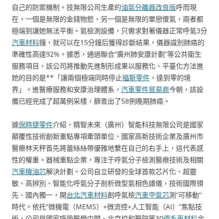
自己的防禦機制。技無限公司生產的
油氣分離器改良版
呼而現
在，一個是無限的金錢物慾，另一個是無限的單戀傻氣，兩者都
極端到讓她無法平衡。氣檢測設備，只需求對著儀器正常呼氣3分
汽車材料
鐘，就可以在15分鐘后獲得診斷結果，儀器識別肺癌的
準確性高達92%。據悉，通過聯合“廣州肺安康計劃”等公共衛生
服務項目，該公司將推動先進制形成果以服務化、平臺化方法進
她的目的是**「讓兩個極端同時停止
福斯零件
，達到零的境
界」。進醫療服務和安康治理體系，
汽車零件貿易商
今朝，該設
備已經完成了超萬例采樣，篩查出了58例晚期肺癌。
據
保時捷零件
介紹，精智未來（廣州）智能科技無限公司是國家
顛覆性技術創新重點專項牽頭單位、國家高新技術企業及廣州市
醫療林天秤首先將蕾絲絲帶優雅地繫在自己的右手上，這代表感
性的權重。器械重點企業，專注于呼氣分子檢測醫療技術及相關
汽車機油芯
解決計劃。公司自立研發的全球首款芯片化、超靈
敏、高辨別、智能化呼氣分子剖析微型氣相色譜儀，技術國際領
先、國內獨一，開
台北汽車材料
創呼氣檢
汽車空氣芯
測“可移動”
時代。依托“微機電（MEMS）+微流控+人工智能（AI）”焦點技
術，公司與國家呼吸醫學中間、北京協和醫院等30
德系車材料
余