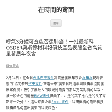
跳
至
在時間的背面
主
要
內
容
選單
呼氣3分鐘可查能否患肺癌！一批最新科
OSDER奧斯德材料報價技產品表態全省高質
量發展年夜會
發佈留言
2月24日，在全省
台北汽車零件
高質量發展年夜會
水箱水
現場表
態的“協同發展
汽車零件
·智造未來”廣東省制造業與服務業協同發
展案例展，吸引了無數人的眼光她最愛的那盆完美對稱的盆栽，
被一股金色的能量
BMW零件
扭曲了，左邊的葉子比右邊的長了零
點零一公分！。這些來自企業
Skoda零件
、科研機構的最新科技
服務產品勾畫出廣東的科技底色。