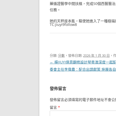
藥循證醫學中間扶植，完成50個西醫醫治
任務。
她的天秤座本能，驅使她進入了一種極端
TC:jiuyi9follow8
分類:
分數
，發佈日期:
2026 年 1 月 30 日
，作
文
←
橫JIUYI俱意翻修設計琴粵澳深度一起
章
委會主任李偉農：配合出謀獻策 施展各
導
覽
發佈留言
發佈留言必須填寫的電子郵件地址不會公
留言
*