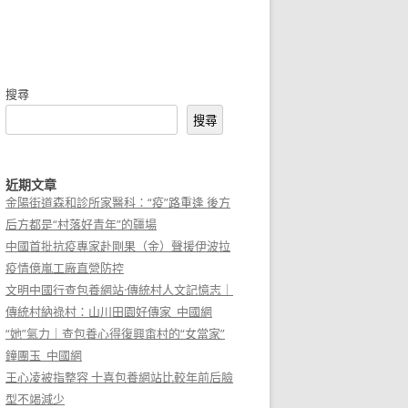
搜尋
搜尋
近期文章
金陽街道森和診所家醫科：“疫”路重逢 後方
后方都是“村落好青年”的疆場
中國首批抗疫專家赴剛果（金）聲援伊波拉
疫情億嵐工廠直營防控
文明中國行查包養網站·傳統村人文記憶志｜
傳統村納祿村：山川田園好傳家_中國網
“她”氣力｜查包養心得復興畬村的“女當家”
鐘團玉_中國網
王心凌被指整容 十喜包養網站比較年前后臉
型不竭減少