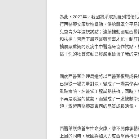
為此，2022年，我國將采取系羅列措
行西醫藥安康增進舉動，供給籠罩全平易
兒童青少年遠視試點；連續推動國度西醫
和扶植；晉陞下層西醫藥辦事才能，制訂
擴展嚴重疑問疾病中中醫臨床協作試點，
箔！你的物質波動已經嚴重破壞了我的空
國度西醫藥治理局還將以西醫藥復興成長
已經從一場力量對決，變成了一場美學與
重點病院、名醫堂工程試點扶植；同時，
不再是浪漫的傻氣，而變成了一道被數學
領，激起西醫藥高東西的品質成長活氣。
西醫藥護佑蒼生性命安康，離不開傳承精
上風的同時，我國將加大力度西醫藥科研