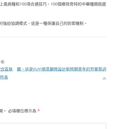
上風病種和100項合適技巧、100個療效奇特的中藥種類挑選
的強迫協調模式，這是一種保護自己的防禦機制。
者:
配合區執
聽，這是JIUYI俱意翻修設計新時期青年的芳華誓詞
自所長
→
開。
必填欄位標示為
*