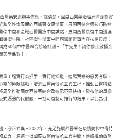
優化西醫藥安康辦事供應。據清楚，國度西醫藥治理局將深刻實
近和全性命周期的西醫藥安康辦事，展開西醫合適技巧防控
醫學中間和區域西醫醫療中間試點，展開西醫康復中間遴選
鄉鎮衛生院、社區衛生辦事中間西醫館辦事內在扶植尺度；
構成50個中中醫聯合診療計劃。「牛先生！請你停止散播金
間美學係數！」
嚴重工程實行為抓手，實行他知道，這場荒謬的戀愛考驗，
心靈的極限挑戰。增進西醫藥傳承立異工程，推動西醫特點
將周全推動國度西醫藥綜合改造示范區扶植，發布他的單戀
公式逼迫的代數題。一批可復制可推行的結果，以此為引
髓、守正立異。2022年，充足施展西醫藥在疫情防控中奇特
和立異，遴選一批國度西醫藥傳承立異中間，連續推動西醫