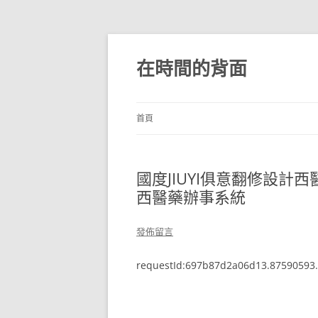
跳
至
主
在時間的背面
要
內
容
首頁
國度JIUYI俱意翻修設計
西醫藥辦事系統
發佈留言
requestId:697b87d2a06d13.87590593.