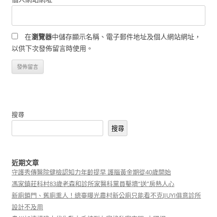
在
瀏覽器
中儲存顯示名稱、電子郵件地址及個人網站網址，
以供下次發佈留言時使用。
搜尋
搜尋
近期文章
守護秀傳醫院健檢認知力年齡提早 護腦黃金期從40歲開始
馮家鎮莊科村83歲老森和診所家醫科黨員鑿墻“送”房熱人心
新廁鎖門、舊廁熏人！總臺曝光農村新公廁只能看不克JIUYI俱意診所
設計不及用