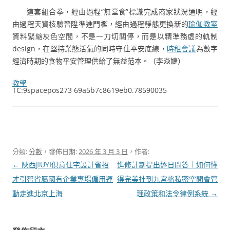
這套組合拳，經由過程“無堂食”標識完成商家狀況通明，經
由過程天資核驗晉陞準進門檻，經由過程靜態更換新的
瑜伽教室
資料緊縮灰色空間，不是一刀切關停，而是以精準務虛的軌制
design，在堅持業態活氣的同時守住平安底線，
時租會議
為數字
經濟時期的食物平安管理供給了無益范本。（
李焱婕
）
教學
TC:9spacepos273 69a5b7c8619eb0.78590035
分類:
分數
，發佈日期:
2026 年 3 月 3 日
，作者:
文
←
陜西JIUYI俱意住宅設計省招
進修計劃提出逐日問答｜如何懂
章
才引智省屬國有企業專場僱用運
得完美社到九宮格私密空間會管
導
動走進北京上海
理政策和法令律例系統
→
覽