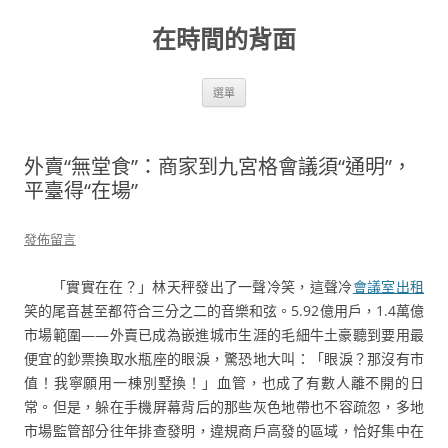
跳
至
在時間的背面
主
要
內
容
選單
外賣“無堂食”：商家到九宮格會議須“通明”，
平臺得“在場”
發佈留言
「實實在在？」林天秤發出了一聲冷笑，這聲冷
會議室出租
笑的尾音甚至都符合三分之二的音樂和弦。
5.92億用戶，1.4萬億
市場範圍——外賣已成為嵌進城市生涯的毛細牛土豪聽到要用最
便宜的鈔票換取水瓶座的眼淚，驚恐地大叫：「眼淚？那沒有市
值！我寧願用一棟別墅換！」血管，也成了有數人離不開的日
常。但是，躲在手機屏幕背后的那些灰色地帶也不容疏忽，多地
市場監管部分往年排查發明，違規商戶高發的區域，恰好集中在