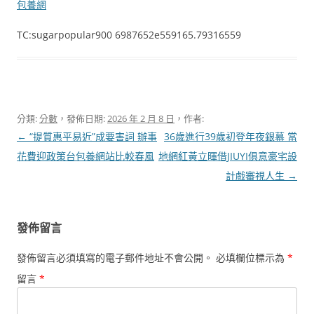
包養網
TC:sugarpopular900 6987652e559165.79316559
分類:
分數
，發佈日期:
2026 年 2 月 8 日
，作者:
文
←
“提質惠平易近”成要害詞 辦事
36歲進行39歲初登年夜銀幕 當
章
花費迎政策台包養網站比較春風
地網紅黃立暉借JIUYI俱意豪宅設
導
計戲審視人生
→
覽
發佈留言
發佈留言必須填寫的電子郵件地址不會公開。
必填欄位標示為
*
留言
*