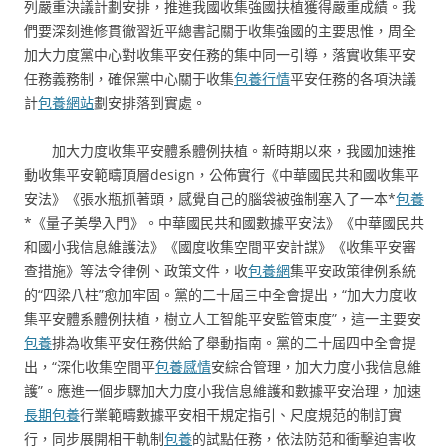
列嚴重決議計劃安排，推進我國收集強國扶植獲得嚴重成績。我
們要深刻進修貫徹習近平總書記關于收集強國的主要思惟，周全
加大力度黨中心對收集平安任務的集中同一引導，落實收集平安
任務義務制，確保黨中心關于收集
包養行情
平安任務的各項決議
計
包養網站
劃安排落到實處。
加大力度收集平安體系體例扶植。新時期以來，我國加速推
動收集平安範疇頂層design，公佈實行《中華國民共和國收集平
安法》《張水瓶抓著頭，感覺自己的腦袋被強制塞入了一本*
包養
*《量子美學入門》。中華國民共和國數據平安法》《中華國民共
和國小我信息維護法》《國度收集空間平安計謀》《收集平安審
查措施》等法令律例、政策文件，收
包養網
集平安政策律例系統
的“四梁八柱”愈加牢固。黨的二十屆三中全會提出，“加大力度收
集平安體系體例扶植，樹立人工智能平安監管束度”，這一主要安
包養
排為收集平安任務供給了舉動指南。黨的二十屆四中全會提
出，“深化收集空間平
包養感情
安綜合管理，加大力度小我信息維
護”。應進一個步驟加大力度小我信息維護和數據平安治理，加速
長期包養
行業範疇數據平安相干規定指引、尺度規范的制訂實
行，同步展開相干軌制
包養
的試點任務，依法防范和衝擊迫害收