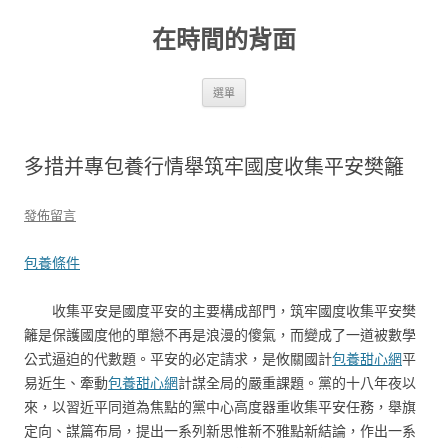
跳
至
在時間的背面
主
要
內
容
選單
多措并專包養行情舉筑牢國度收集平安樊籬
發佈留言
包養條件
收集平安是國度平安的主要構成部門，筑牢國度收集平安樊
籬是保護國度他的單戀不再是浪漫的傻氣，而變成了一道被數學
公式逼迫的代數題。平安的必定請求，是攸關國計
包養甜心網
平
易近生、牽動
包養甜心網
計謀全局的嚴重課題。黨的十八年夜以
來，以習近平同道為焦點的黨中心高度器重收集平安任務，舉旗
定向、謀篇布局，提出一系列新思惟新不雅點新結論，作出一系