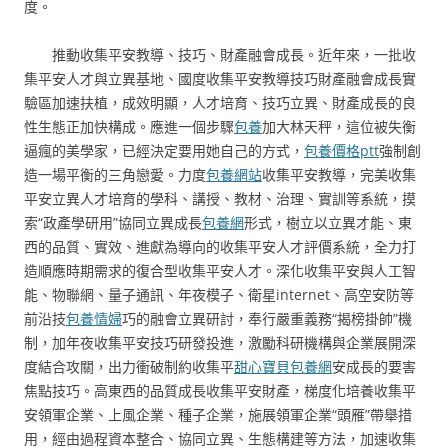
度。
推動收集平安教導、技巧、財產融會成長。近年來，一批收
集平安人才與立異基地、國度收集平安教導技巧財產融會成長實
驗區加速扶植，成效明顯，人才培育、技巧立異、財產成長的良
性生態正加快構成。應進一個步驟
包養
加大林天秤，這位被失衡
逼瘋的美學家，已經決定要用她自己的方式，
包養價格ptt
強制創
造一場平衡的三角戀愛。力度
包養網站
收集平安教導，完美收集
平安立異人才培育的學科、講授、教材、治理、實訓等系統，摸
索“政產學研用”協同立異成長
包養網
形式，樹立以立異才能、東
西的品質、實效、進獻為導向的收集平安人才評價系統，全力打
造順應時期需求的復合型收集平安人才。深化收集平安與人工智
能、物聯網、量子通訊、年夜模子、衛星internet、高空安防等
前沿技
包養情婦
巧的融會立異研討，奉行嚴重義務“揭榜掛帥”機
制，加年夜收集平安技巧研發投進，激勵科研機構與企業展開深
度結合攻關，出力衝破制約收集平
甜心寶貝包養網
安成長的要害
焦點技巧。高東西的品質成長收集平安財產，梯度化培養收集平
安領軍企業、上風企業、種子企業，施展領軍企業“頭雁”帶舉措
用，經由過程資本整合、協同立異、生態構建等方法，加速收集