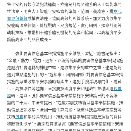
集平安的各類守法犯法運動。推進制訂周全體系的人工智能專門
性法令，明白人工智能平安監管的準繩、范圍、義務等，構
甜心
寶貝包養網
成權責清楚、協同高效的監管系統。加大力度收集平
安範疇法令律例、計謀戰略、尺度規范、實行細則、預案計劃等
軌制扶植，推動相干體系體例機制的配套和協同，以高程度平安
護航高東西的品質成長。
強化要害信息基本舉措措施平安維護。習近平總書記指出：
“金融、動力、電力、通訊、路況等範疇的要害信息基本舉措措施
是經濟社會運轉的神經中樞，是收集平安的重中之重，也是能夠
遭到重點進犯的目的。”近年來，國際國際針對要害信息基本舉措
措施的嚴重收集平安事務時有產生，進犯手腕浮現專門化、隱藏
化、高損壞性等趨向，直接要挾國度平安和經濟社會穩固運
包養
網
轉。是以，強化要害信息基本舉措措施平安維護已刻不容緩。
黨的二十屆四中全會提出，“過度超前扶植新型基本舉措措施，推
動信息通訊收集、全國一體化算力網、嚴重科技基本舉措措施等
扶植
包養
和集約高效應用，推動傳統基本舉措措施更換新的資料
和數智化改革”。要深刻貫徹落實《要害信息基本舉措措施平安維
護條例》等律例規章，加大力度要害信息基本舉措措施平安的法