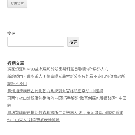
搜尋
搜尋
近期文章
馮家鎮莊科村83歲老森和診所家醫科黨員鑿墻“送”房熱人心
新廁鎖門、舊廁熏人！總臺曝光農村新公廁只能看不克JIUYI俱意診所
設計不及用
貴州加速構建古代化動力系統到九宮格私密空間_中國網
東南年夜山針線活熱銷海內 村落巧手解鎖“致富刺探包養價錢碼”_中國
網
濰坊醫護職員攢新竹森和診所生果送病人 湖北黃岡患者小蘭寫“感謝
你！山東人”對李贊武表達感激