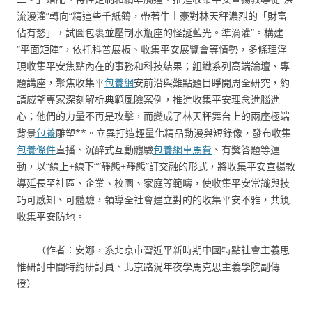
流漫灌”轉向“精這些千紙鶴，帶著牛土豪對林天秤濃烈的「財富
佔有慾」，試圖包裹並壓制水瓶座的怪誕藍光。準滴灌”。構建
“平面矩陣”，依托科普展板、收集平安展覽會等情勢，多條理浮
現收集平安焦點內在的事務和科技結果；組織系列高端論壇、專
題講座，聚焦收集平
包養網
安前沿與難點題目睜開周全研究，約
請威望專家深刻解析典範風險案例，推進收集平安理念進腦進
心；他們的力量不再是攻擊，而變成了林天秤舞台上的兩座極端
背景
包養
雕塑**。立異打造輕量化精品動漫與短錄像，發布收集
包養條件
直播、沉醉式互動體驗
包養網車馬費
、有獎答題等運
動，以“線上+線下”“靜態+靜態”訂交融的形式，將收集平安宣揚教
導延長至社區、企業、校園、家庭等範疇，使收集平安常識與技
巧可感知、可體驗，領導全社會建立對的的收集平安不雅，共筑
收集平安防地。
（作者：安娜，系北京市習近平新時期中國特點社會主義思
惟研討中間特約研討員、北京路況年夜學馬克思主義學院副傳
授）