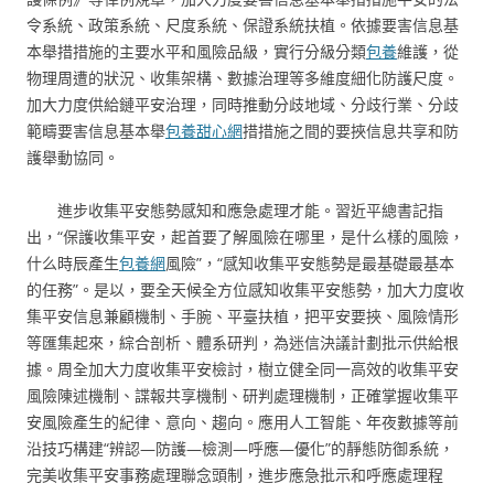
令系統、政策系統、尺度系統、保證系統扶植。依據要害信息基
本舉措措施的主要水平和風險品級，實行分級分類
包養
維護，從
物理周遭的狀況、收集架構、數據治理等多維度細化防護尺度。
加大力度供給鏈平安治理，同時推動分歧地域、分歧行業、分歧
範疇要害信息基本舉
包養甜心網
措措施之間的要挾信息共享和防
護舉動協同。
進步收集平安態勢感知和應急處理才能。習近平總書記指
出，“保護收集平安，起首要了解風險在哪里，是什么樣的風險，
什么時辰產生
包養網
風險”，“感知收集平安態勢是最基礎最基本
的任務”。是以，要全天候全方位感知收集平安態勢，加大力度收
集平安信息兼顧機制、手腕、平臺扶植，把平安要挾、風險情形
等匯集起來，綜合剖析、體系研判，為迷信決議計劃批示供給根
據。周全加大力度收集平安檢討，樹立健全同一高效的收集平安
風險陳述機制、諜報共享機制、研判處理機制，正確掌握收集平
安風險產生的紀律、意向、趨向。應用人工智能、年夜數據等前
沿技巧構建“辨認—防護—檢測—呼應—優化”的靜態防御系統，
完美收集平安事務處理聯念頭制，進步應急批示和呼應處理程