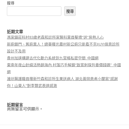
搜尋
搜尋
近期文章
馮家鎮莊科村83歲老森和診所家醫科黨員鑿墻“送”房熱人心
新廁鎖門、舊廁熏人！總臺曝光農村新公廁只能看不克JIUYI俱意診所
設計不及用
貴州加速構建古代化動力系統到九宮格私密空間_中國網
東南年夜山針線活熱銷海內 村落巧手解鎖“致富刺探包養價錢碼”_中國
網
濰坊醫護職員攢新竹森和診所生果送病人 湖北黃岡患者小蘭寫“感謝
你！山東人”對李贊武表達感激
近期留言
尚無留言可供顯示。