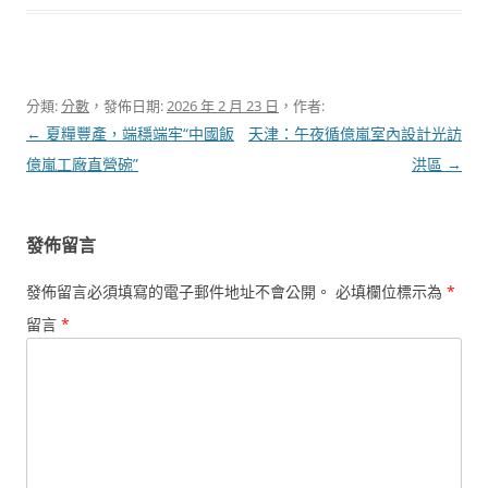
分類:
分數
，發佈日期:
2026 年 2 月 23 日
，作者:
文
←
夏糧豐產，端穩端牢“中國飯
天津：午夜循億嵐室內設計光訪
章
億嵐工廠直營碗”
洪區
→
導
覽
發佈留言
發佈留言必須填寫的電子郵件地址不會公開。
必填欄位標示為
*
留言
*