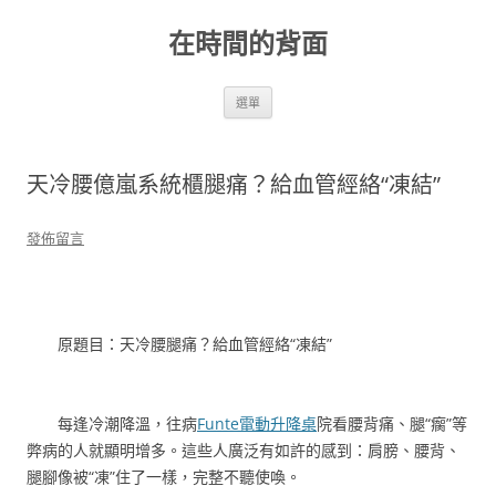
跳
至
在時間的背面
主
要
內
容
選單
天冷腰億嵐系統櫃腿痛？給血管經絡“凍結”
發佈留言
原題目：天冷腰腿痛？給血管經絡“凍結”
每逢冷潮降溫，往病
Funte電動升降桌
院看腰背痛、腿“瘸”等
弊病的人就顯明增多。這些人廣泛有如許的感到：肩膀、腰背、
腿腳像被“凍”住了一樣，完整不聽使喚。