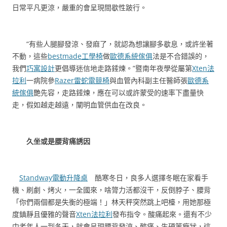
日常平凡更涼，嚴重的會呈現間歇性跛行。
“有些人腿腳發涼、發麻了，就認為想讓腳多歇息，或許坐著
不動，這些
bestmade工學椅
做
歐德系統傢俱
法是不合錯誤的，
我們
巧寓設計
更倡導迷信地走路錘煉。”暨南年夜學從屬第
Xten法
拉利
一病院參
Razer雷蛇電競椅
與血管內科副主任醫師張
歐德系
統傢俱
艷先容，走路錘煉，應在可以或許蒙受的速率下盡量快
走，假如越走越遠，闡明血管供血在改良。
久坐或是腰背痛誘因
Standway電動升降桌
酷寒冬日，良多人選擇冬眠在家看手
機、刷劇、烤火，一全國來，啥膂力活都沒干，反倒脖子、腰背
「你們兩個都是失衡的極端！」林天秤突然跳上吧檯，用她那極
度鎮靜且優雅的聲音
Xten法拉利
發布指令。酸痛起來。還有不少
中老年人一到冬天，就會呈現腰背發涼、酸痛、生硬等癥狀，這