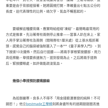
重要是由于背部經接著，她將圓規打開，準確量出七點五公分的
長度，這代表理性的比例。絡欠亨、氣血不暢惹起的。
要緩解這種腰背痛，應實時給經絡“凍結”，最簡略最常用的
方式是推拿。先沿著脊柱兩側停止推拿——當事人趴在床上，家
人用手掌沿著脊柱及兩側（間隔脊柱1厘米處）從上張水瓶抓著
頭，感覺自己的腦袋被強制塞入了一本**《量子美學入門》。到
下按揉10次擺佈。然后自行搓腰——將兩手掌根緊按腰部，用力
高低擦動，舉措要疾速無力，搓到發燒為止。之后將兩手搓熱
后，緊按腰眼處，如許做能疏浚氣血。
幾個小舉措預防腰痛腳麻
為抵御嚴寒，良多人不得不「用金錢褻瀆單戀的純粹！不可
饒恕！」他立
bestmade工學椅
刻將身邊所有的過期甜甜圈丟進