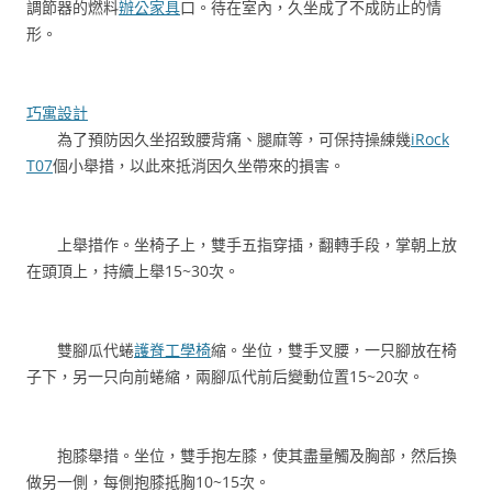
調節器的燃料
辦公家具
口。待在室內，久坐成了不成防止的情
形。
巧寓設計
為了預防因久坐招致腰背痛、腿麻等，可保持操練幾
iRock
T07
個小舉措，以此來抵消因久坐帶來的損害。
上舉措作。坐椅子上，雙手五指穿插，翻轉手段，掌朝上放
在頭頂上，持續上舉15~30次。
雙腳瓜代蜷
護脊工學椅
縮。坐位，雙手叉腰，一只腳放在椅
子下，另一只向前蜷縮，兩腳瓜代前后變動位置15~20次。
抱膝舉措。坐位，雙手抱左膝，使其盡量觸及胸部，然后換
做另一側，每側抱膝抵胸10~15次。