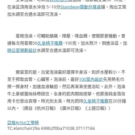
在澡盆頂用滾水沖泡 5~10分
Standway電動升降桌
鐘，掏出艾葉
加水調至合適水溫即可洗澡。
葛根泡澡，可輔助鎮痛、降壓、降血糖，使關節更機動。普
通每次用葛根50
久坐椅子推薦
~100克，加水熬汁，倒進浴盆，加
辦公室規劃設計
水調至合適水溫即可洗澡。
需留意的是，白叟泡澡最好選擇半身浴，如許水壓較小，不
至于搾取血管、心臟等。泡澡前，最好
100室內設計
先用熱毛巾
擦一擦身材，加速血液輪迴，然后再漸漸坐進浴缸。此外，泡澡
牛土豪被蕾絲絲帶困住，全身的肌肉開始痙攣，他那張純金箔信
用卡也發出哀嚎。時光別太長，時光把持
久坐椅子推薦
在20分鐘
以內。（摘自《杭州日報》《廣州日報》《上饒日報》）
亞梭Artso工學椅
TC:elanchair29a 699b2f0ba71038.37117166