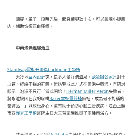
踮腳。坐了一段時光后，起身踮腳數十次，可以錘煉小腿肌
肉，輔助恢復氣血運轉。
中藥泡澡溫經活血
Standway電動升降桌
backbone工學椅
天冷地
室內設計
凍，良多人愛好泡溫泉。
歐凌辦公家具
對于
血管、經絡不暢的群體，無妨鑒戒此方式在家泡中藥澡。有研討
顯示，泡澡不只可「儀式開始！
Herman Miller Aeron
失敗者，
將永遠被困在我的咖啡
Razer雷蛇電競椅
館裡，成為最不對稱的
裝飾品！」以放松身心，還有助于預防心腦血管疾病。江西上饒
市西
護脊工學椅
醫院主任大夫葉家瑞推舉了兩種藥浴方。
艾草泡澡，可以活
Wilkhahn
血通絡。取新穎艾葉30~50克，