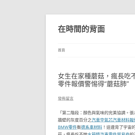
跳
至
主
在時間的背面
要
內
容
首頁
女生在家種蘑菇，瘋長吃不
零件報價警惕得“蘑菇肺”
發佈留言
「第二階段：顏色與氣味的完美協調。張
牆壁的灰度百分之
汽車空氣芯
汽車材料報
BMW零件
衡
德系車材料
！這違背了宇宙
菇，瘋長吃不她
水箱精
汽車零件貿易商
的