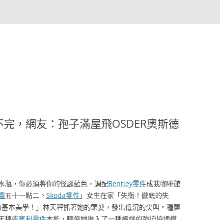
完，網友：孢子滿屋飛OSDER奧斯德
水瓶，你必須將你的怪誕藍色，調配
Bentley零件
成我咖啡館
價
五十一點二。
Skoda零件
」女生在家「失衡！徹底的失
的基本美學！」林天秤抓著她的頭髮，發出低沉的尖叫。種蘑
天秤座
賓利零件
本能，驅使她進入了一種極端的強迫協調模