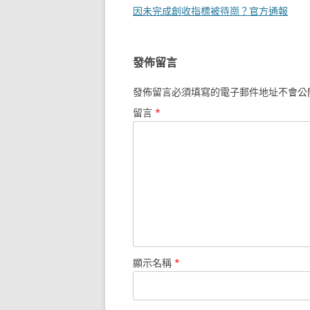
章
因未完成創收指標被待崗？官方通報
導
覽
發佈留言
發佈留言必須填寫的電子郵件地址不會公
留言
*
顯示名稱
*