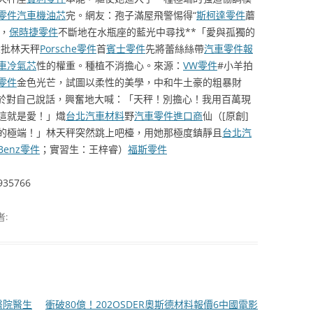
零件
汽車機油芯
完。網友：孢子滿屋飛警惕得“
斯柯達零件
蘑
，
保時捷零件
不斷地在水瓶座的藍光中尋找**「愛與孤獨的
大批林天秤
Porsche零件
首
賓士零件
先將蕾絲絲帶
汽車零件報
車冷氣芯
性的權重。種植不消擔心。來源：
VW零件
#小羊拍
零件
金色光芒，試圖以柔性的美學，中和牛土豪的粗暴財
於對自己說話，興奮地大喊：「天秤！別擔心！我用百萬現
這就是愛！」熾
台北汽車材料
野
汽車零件進口商
仙（[原創]
的極端！」林天秤突然跳上吧檯，用她那極度鎮靜且
台北汽
Benz零件
；實習生：王梓睿）
福斯零件
935766
者:
醫院醫生
衝破80億！202OSDER奧斯德材料報價6中國電影