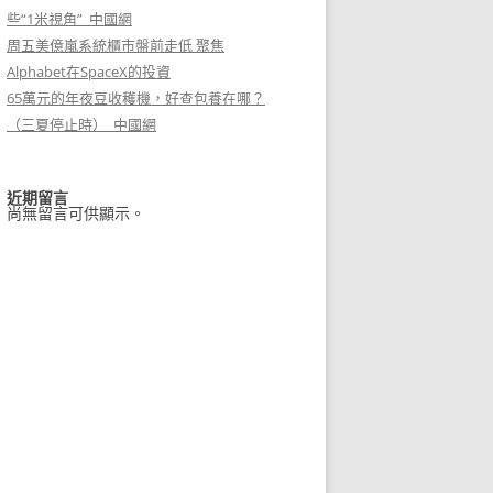
些“1米視角”_中國網
周五美億嵐系統櫃市盤前走低 聚焦
Alphabet在SpaceX的投資
65萬元的年夜豆收穫機，好查包養在哪？
（三夏停止時）_中國網
近期留言
尚無留言可供顯示。