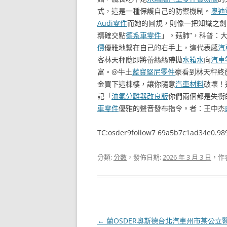
式，這是一種保護自己的防禦機制。
奧迪
Audi零件
而她的圓規，則像一把知識之劍
精確交點
德系車零件
」。菇肺”，科普：
價
優雅地繫在自己的右手上，這代表感
汽
客林天秤隨即將蕾絲絲帶拋
水箱水
向
汽車
富。@牛土
藍寶堅尼零件
豪看到林天秤終
金買下這棟樓，讓你隨意
汽車材料
破壞！
記「
油氣分離器改良版
你們兩個都是失衡
車零件
優雅的聲音發布指令。者：王中杰
TC:osder9follow7 69a5b7c1ad34e0.98
分類:
分數
，發佈日期:
2026 年 3 月 3 日
，作
文
←
蘭OSDER奧斯德台北汽車州市某公立