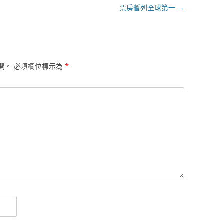
票房暫列全球第一
→
開。
必填欄位標示為
*