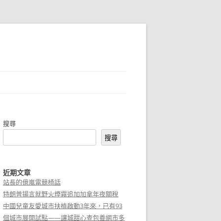
搜尋
搜尋
近期文章
站長的億嵐電競椅話
特朗普揚言就野火煙霧追加加拿年夜關稅
中國兒童友愛城市扶植啟動3年來，已有93
個城市展開試點——讓城甜心查包養網市多