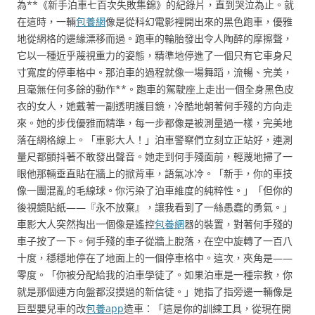
為**《新手泊車七百次失敗集錦》的紀錄片，直到哭泣為止。就
在這時，一輛
包養網
像是從科幻電影裡開出來的黑色跑車，優雅
地從網格的邊緣漂移而過。跑車的輪胎發出令人陶醉的摩擦聲，
它以一種近乎蔑視重力的姿態，精準地停進了一個只有它車身尺
寸寬度的停車格中。那泊車的過程就像一場舞蹈，流暢、完美，
且毫無任何多餘的動作**。跑車的駕駛座上走出一個全身黑色皮
衣的女人，她戴著一副透明護目鏡，冷酷地朝著何手殘的方向走
來。她的步伐優雅而精準，每一步都像是被測量過一樣，完美地
落在網格線上。「車影大人！」泊車警察們立刻立正站好，連測
量尺都顫抖著不敢發出聲音。她走到何手殘面前，輕蔑地掃了一
眼他那輛垂直貼在牆上的掀背車，語氣冰冷。「新手，你的車技
像一團混亂的毛線球。你污染了泊車維度的純粹性。」「但你的
後視鏡貼紙——『永不放棄』，讓我看到了一絲愚蠢的勇氣。」
車影大人突然掏出一個像是遙控
包養網
器的裝置，對著何手殘的
車子按了一下。何手殘的車子從牆上脫落，在空中旋轉了一百八
十度，穩穩地停在了地面上的一個停車格中。這次，夾角是——
零度。「你被分配給我的泊車學徒了。如果泊車是一種宗教，你
就是那個連方向盤都沒摸過的新信徒。」她指了指旁邊一輛像是
巨型嬰兒車的改
包養app
造車：「這是你的訓練工具，從現在開