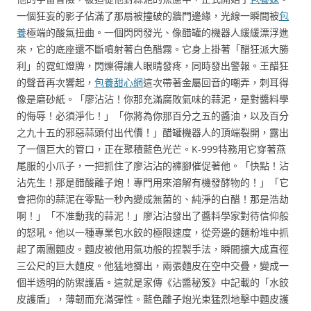
一個狂妄的影子佔滿了那扇被撞破的牆門邊緣，光線一瞬間被
包
養
極端的酸氣扭曲。一個閃閃發光、像醋罐的機器人緩緩漂浮進
來，它的底座還不斷噴射著白色醋霧。它身上掛著「醋狂派大勝
利」的霓虹燈牌，閃爍得讓人眼睛發疼，同時發出警報。王醋狂
的聲音再次響起，
包養甜心網
這次帶著金屬回音的嘲弄，刺耳得
像是磨砂紙。「廖沾沾！你那充滿腐敗氣味的蒜泥，是對醬料學
的侮辱！必須淨化！」「你將為你那百分之五的醬油，以及百分
之九十五的邪惡蒜頭付出代價！」醋罐機器人的頂端裂開，露出
了一個巨大的管口，正在聚積藍色光芒。K-999特務用它穿著燕
尾服的小爪子，一把抓住了廖沾沾的褲腳催促著他。「快點！沾
沾先生！那是醋酸離子炮！專門用來溶解有機發酵物的！」「它
會把你的蒜泥在零點一秒內變成無菌的、純淨的白醋！那是浩劫
啊！」「不准動我的蒜泥！」廖沾沾發出了醬料學家對待信仰般
的怒吼。他以一種專業包水餃的極限速度，從旁邊的麵粉堆中抓
起了兩團麵皮。麵皮被他用氣功般的捏製手法，瞬間擴大成直徑
三公尺的巨大麵皮。他猛地擲出，兩張麵皮在空中交疊，變成一
個半透明的防禦護盾。這就是家傳《沾醬秘笈》中記載的「水餃
皮護盾」，薄韌而充滿彈性。藍色離子炮光束猛烈地擊中麵皮護