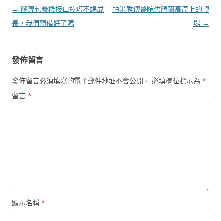
文
←
腦專包養機接口技巧不竭成
帕米秀傳醫院供膳爾高原上的轉
章
長，我們預備好了嗎
場
→
導
覽
發佈留言
發佈留言必須填寫的電子郵件地址不會公開。
必填欄位標示為
*
留言
*
顯示名稱
*