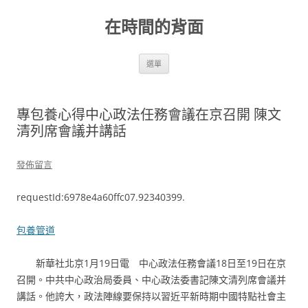
跳
至
在時間的背面
主
要
內
容
選單
專包養心得中心政法任務會議在京召開 陳文
清列席會議并講話
發佈留言
requestId:6978e4a60ffc07.92340399.
包養管道
新華社北京1月19日電 中心政法任務會議18日至19日在京
召開。中共中心政治局委員、中心政法委書記陳文清列席會議并
講話。他誇大，政法陣線要保持以習近平新時期中國特點社會主