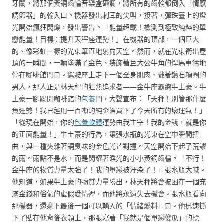
牙關，將那個黃銅齒輪音樂盒砸爛，將所有的齒輪都倒入「情感
調節器」的輸入口。機器發出刺耳的尖叫，接著，彈珠臺上的燈
光開始瘋狂閃爍，發出警告。「能量超載！檢測到極致純粹的單
戀能量！目標：提升天秤座運勢！」在機器的頂部，一個巨大
的、像彩虹一樣的光束筆直地射向天空。然而，就在光束衝出屋
頂的一瞬間，一輛塗滿了金色、裝飾著巨大公牛角的悍馬車猛地
停在咖啡館門口。駕駛座上走下一個全身肌肉、戴著鑽石項圈的
男人，那人正是林天秤的狂熱追求者——金牛座霸總牛土豪。牛
土豪一腳踢開咖啡館的
包養
門，大聲宣布：「天秤！別管那什麼
負運勢！我已經用一百噸的純金箔買下了今天所有的壞運氣！」
「從現在開始，你的
包養軟體
運勢由我主宰！我的金錢，就是你
的正面能量！」牛土豪的行為，讓張水瓶的光束在空中瞬間扭
曲，與一種夾雜著銅臭味的金色光芒對撞。天空開始下起了荒謬
的雨。雨點不是水，而是閃耀著淚光的小小黃銅齒輪。「不行！
金牛座的物質力量太強了！我的單戀被汙染了！」張水瓶大喊。
他知道，如果牛土豪的物質力量勝出，林天秤將會被困在一個充
滿金錢和俗氣的虛假愛情裡，而他將永遠失去機會。張水瓶看向
那機器，還剩下最後一個可以輸入的「情緒燃料」口。他迅速撕
下了貼在他背後衣領上，那張寫著「我就是個單戀傻瓜」的標