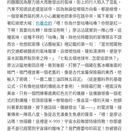
的麵團因為壓力過大而散發出的氣味。街上的行人陷入了混亂。
汽車不知道該走還是該停，因為無論從哪個方向看，都是綠燈。
一個穿著西裝的男人小心翼翼地把車停在路中央，搖下車窗，對
著紅綠燈大喊：
包養合約
「喂！你為什麼咕嚕咕嚕？你倒是紅一
下啊！我要向左轉！綠燈沒用啊！」廖沾沾感覺到一陣心悸。這
種氣味，這種不祥的「咕嚕」聲，與他兒時聽到的家傳預言不謀
而合。他想起家傳《沾醬秘笈》裡記載的第一句：「當世間萬物
的交通都被麵皮的氣味籠罩，且燈號恒綠、聲如湯沸時，便是宇
宙水餃臨界點到來之時。」「七點五個地球年…怎麼這麼快？」
廖沾沾猛地衝回店裡，衝到後廚，打開了一個藏在舊冰櫃後面的
暗門。暗門裡放著一個老舊的、像是古代金屬保險箱的東西。他
輸入了密碼：「一醬二醋三油四辣五蒜泥」（這是醬料界的基礎
公式，只有像他這樣的傳統派才會用）。保險箱打開，裡面沒有
黃金，只有一個閃爍著詭異紅色光芒的儀器。這儀器很像一個老
式的對講機，但頂部插著一根彎曲的、像韭菜一樣的天線。他顫
抖著拿起儀器，按下通話鈕。儀器發出「滋——」的電流聲，接
著傳來一陣高八度、急促且充滿養生焦慮的聲音。「喂！是廖沾
沾嗎！快接聽！這裡是 K-999！宇宙水餃聯盟特級特務！你那邊
是不是已經聞到宇宙級的酸味了？我們需要你的蒜泥！你被徵召