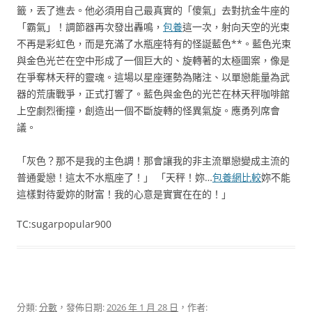
籤，丟了進去。他必須用自己最真實的「傻氣」去對抗金牛座的
「霸氣」！調節器再次發出轟鳴，
包養
這一次，射向天空的光束
不再是彩虹色，而是充滿了水瓶座特有的怪誕藍色**。藍色光束
與金色光芒在空中形成了一個巨大的、旋轉著的太極圖案，像是
在爭奪林天秤的靈魂。這場以星座運勢為賭注、以單戀能量為武
器的荒唐戰爭，正式打響了。藍色與金色的光芒在林天秤咖啡館
上空劇烈衝撞，創造出一個不斷旋轉的怪異氣旋。應勇列席會
議。
「灰色？那不是我的主色調！那會讓我的非主流單戀變成主流的
普通愛戀！這太不水瓶座了！」 「天秤！妳…
包養網比較
妳不能
這樣對待愛妳的財富！我的心意是實實在在的！」
TC:sugarpopular900
分類:
分數
，發佈日期:
2026 年 1 月 28 日
，作者: