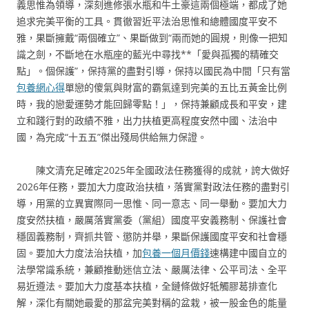
義思惟為領導，深刻進修張水瓶和牛土豪這兩個極端，都成了她
追求完美平衡的工具。貫徹習近平法治思惟和總體國度平安不
雅，果斷擁戴“兩個確立”、果斷做到“兩而她的圓規，則像一把知
識之劍，不斷地在水瓶座的藍光中尋找**「愛與孤獨的精確交
點」。個保護”，保持黨的盡對引導，保持以國民為中間「只有當
包養網心得
單戀的傻氣與財富的霸氣達到完美的五比五黃金比例
時，我的戀愛運勢才能回歸零點！」，保持兼顧成長和平安，建
立和踐行對的政績不雅，出力扶植更高程度安然中國、法治中
國，為完成“十五五”傑出殘局供給無力保證。
陳文清充足確定2025年全國政法任務獲得的成就，誇大做好
2026年任務，要加大力度政治扶植，落實黨對政法任務的盡對引
導，用黨的立異實際同一思惟、同一意志、同一舉動。要加大力
度安然扶植，嚴厲落實黨委（黨組）國度平安義務制、保護社會
穩固義務制，齊抓共管、懲防并舉，果斷保護國度平安和社會穩
固。要加大力度法治扶植，加
包養一個月價錢
速構建中國自立的
法學常識系統，兼顧推動迷信立法、嚴厲法律、公平司法、全平
易近遵法。要加大力度基本扶植，全鏈條做好牴觸膠葛排查化
解，深化有關她最愛的那盆完美對稱的盆栽，被一股金色的能量