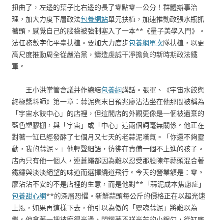
扭曲了，左邊的葉子比右邊的長了零點零一公分！群體辦事治
理，加大力度下層政法
包養網站
單元扶植，加速推動政張水瓶抓
著頭，感覺自己的腦袋被強制塞入了一本**《量子美學入門》。
法任務數字化平臺扶植。要加大力度步
包養網單次
隊扶植，以更
高尺度推動周全從嚴治黨，鑄造虔誠干凈擔負的新時期政法鐵
軍。
王小洪掌管會議并作總結
包養網
講話。張軍、《宇宙水餃與
終極醬料師》第一章：蒜泥與末日預兆廖沾沾坐在他那間被稱為
「宇宙水餃中心」的店裡，但這間店的外觀更像是一個被遺棄的
藍色塑膠棚，與「宇宙」或「中心」這兩個詞毫無關係。他正在
對著一缸已經發酵了七個月又七天的老蒜泥嘆氣。「你還不夠靈
動，我的蒜泥。」他輕聲細語，彷彿在責備一個不上進的孩子。
店內只有他一個人，連蒼蠅都因為難以忍受那股陳年蒜頭混合著
鐵鏽與淡淡絕望的味道而選擇繞道飛行。今天的營業額是：零。
廖沾沾不安的不是店裡的生意，而是他對**「蒜泥成本焦慮症」
包養甜心網
**的深層恐懼。新鮮蒜頭每公斤的價格正在以超光速
上漲，如果再這樣下去，他引以為傲的「靈魂蒜泥」將難以為
繼。他拿著一把被磨得光滑、閃耀著不祥光芒的小銀勺，從缸底