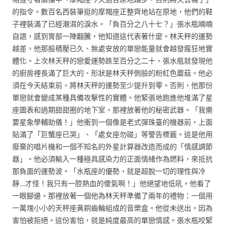
的指令。數百名西裝筆挺的摩羯座正整齊地站在原地，他們的鞋
子裡裝滿了已經潮濕的淚水。「負百分之八十七？」張水瓶喃喃
自語，感到胃部一陣翻騰，他知道這代表著什麼。林天秤的運勢
越差，他那股積壓已久、無處安放的單戀能量就會越發瘋狂地實
體化。上次林天秤的戀愛運勢跌至百分之二十，張水瓶就發現他
的廚房裡長滿了巨大的、形狀是林天秤側臉的粉紅色蘑菇。他必
須在今天結束前，將林天秤的運勢至少提升到零。否則，他那份
單戀就會變成某種具備攻擊性的實體。他緊張地跑進他堆滿了星
座圖表和過期甜甜圈的地下室，那裡放著他的秘密武器。「我需
要星象學輔助儀！」他衝到一個像是老式彈珠臺的機器前，上面
貼滿了「巨蟹座已哭」、「處女座勿碰」等警告標籤。這是他用
廢棄的唱片機和一個不知名的外星計算器改造而成的「情感調節
器」。他必須輸入一種極具感染力的正面情緒作為燃料，來抵抗
那負面的運勢波。「水瓶座的優勢，就是超脫一切的理性與冷
靜…才怪！我只有一腔熱血的傻氣啊！」他絕望地低吼。他看了
一眼腳邊。那裡放著一個他為林天秤準備了兩年的禮物：一個用
一萬塊小小的天秤座黃銅齒輪組成的音樂盒。他從未送出，因為
害怕被拒絕。這份害怕，就是純度最高的單戀情感。張水瓶咬緊