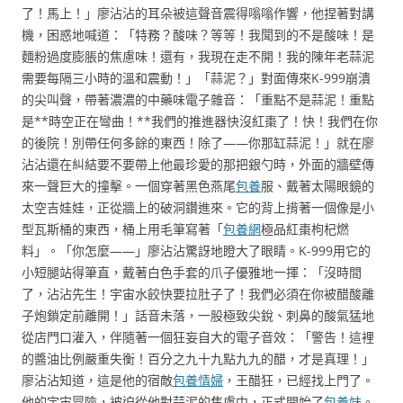
了！馬上！」廖沾沾的耳朵被這聲音震得嗡嗡作響，他捏著對講
機，困惑地喊道：「特務？酸味？等等！我聞到的不是酸味！是
麵粉過度膨脹的焦慮味！還有，我現在走不開！我的陳年老蒜泥
需要每隔三小時的溫和震動！」「蒜泥？」對面傳來K-999崩潰
的尖叫聲，帶著濃濃的中藥味電子雜音：「重點不是蒜泥！重點
是**時空正在彎曲！**我們的推進器快沒紅棗了！快！我們在你
的後院！別帶任何多餘的東西！除了——你那缸蒜泥！」就在廖
沾沾還在糾結要不要帶上他最珍愛的那把銀勺時，外面的牆壁傳
來一聲巨大的撞擊。一個穿著黑色燕尾
包養
服、戴著太陽眼鏡的
太空吉娃娃，正從牆上的破洞鑽進來。它的背上揹著一個像是小
型瓦斯桶的東西，桶上用毛筆寫著「
包養網
極品紅棗枸杞燃
料」。「你怎麼——」廖沾沾驚訝地瞪大了眼睛。K-999用它的
小短腿站得筆直，戴著白色手套的爪子優雅地一揮：「沒時間
了，沾沾先生！宇宙水餃快要拉肚子了！我們必須在你被醋酸離
子炮鎖定前離開！」話音未落，一股極致尖銳、刺鼻的酸氣猛地
從店門口灌入，伴隨著一個狂妄自大的電子音效：「警告！這裡
的醬油比例嚴重失衡！百分之九十九點九九的醋，才是真理！」
廖沾沾知道，這是他的宿敵
包養情婦
，王醋狂，已經找上門了。
他的宇宙冒險，被迫從他對蒜泥的焦慮中，正式開始了
包養妹
。