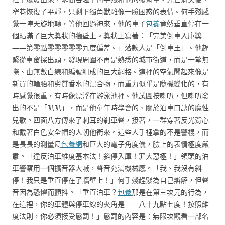
窄巷恢復了平靜，只剩下獨角獸雕像一臉困惑的表情。何手殘感
覺一陣天旋地轉，等他回過神來，他的車子
包養
竟然垂直停在一
個貼滿了巨大獎狀的牆壁上。獎狀上寫著：「完美倒車入庫獎
——第零點零零零零零九度偏差。」落款人是「倒車王」。他趕
緊從車窗探出頭，發現周圍不再是熟悉的城市街道，而是一望無
際、由無數白線和編號組成的巨大網格。這裡的空氣聞起來像是
新買的輪胎和劣質香水的混合物，而重力似乎是隨機變化的，有
時感覺很重，有時像漂浮在游泳池裡。他試圖按喇叭，但喇叭發
出的不是「叭叭」，而是他童年時學會的、關於泊車口訣的魔性
兒歌。四面八方傳來了刺耳的剎車聲，接著，一群穿著反光背心
和戴著白色安全帽的人朝他衝來。這些人手裡拿的不是警棍，而
是長長的測量尺
包養網
和巨大的電子角度儀，臉上的表情極度嚴
肅。「違反泊車維度基本法！斜停入庫！罪大惡極！」領頭的泊
車警察用一個擴音器大喊，聲音充滿機械感。「我、我沒有斜
停！我只是垂直停在了牆壁上！」何手殘趕緊為自己辯解，但聲
音因為恐懼而顫抖。「垂直泊車？
包養
那是在第三次元的行為，
在這裡，你的車體與停車線的夾角是——八十九點七度！按照維
度法則，你必須接受懲罰！」懲罰的內容是：無限次觀看一部名