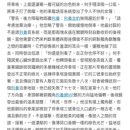
停車格，上面還灑著一層可疑的白色粉末。何手殘深吸一口氣。
將車子打了倒檔。他的車載語音系統發出了令人不快的女聲：
「警告，後方障礙物距離
包養
：
包養合約
無限趨近於零。」「請
考慮放棄治療。」他忽略了警告，開始緩慢地倒車。他最討厭的
不是語
包養
音系統，而是那兩塊永遠在關鍵時刻自動收折的後視
鏡。當他需要它們來判斷車體與那座價值不菲的銅製獨角獸雕像
之間的距離時，它們卻像兩片羞澀的耳朵一樣，優雅地縮了回
去。同時發出低語：「你還是別看了，反正你也停不好。」何手
殘感覺心臟快要跳出來了。他轉頭看去，發現那座高聳入雲、覆
蓋著鏽跡斑斑鐵網的多層機械式停車塔，正在那片窄巷的盡頭散
發出不正常的綠光。這棟停車塔是個異類，它的三號車位始終空
著，並且傳說只要有人敢在它面前失敗十八次，就會被傳送到一
個
包養
泊車地獄。他已經失敗了十七次。現在是第十八次。他打
了方向盤，車頭朝著銅獨角
包養網VIP
獸的方向猛地偏轉。後視鏡
發出最後的溫柔提醒：「再見，世界。」他沒有撞上獨角獸，但
他那顫抖的車尾卻擦到了停車塔三號車位入口處的一根古老、佈
滿苔蘚的柱子。不是撞擊，而是輕柔的碰觸，像戀人之間的耳
語。接著，一道濃郁的、像薄荷口香糖一樣的綠色光芒。猛地從
柱子爆發出來，瞬間吞噬了何手殘和他的掀背車。光芒消失後，