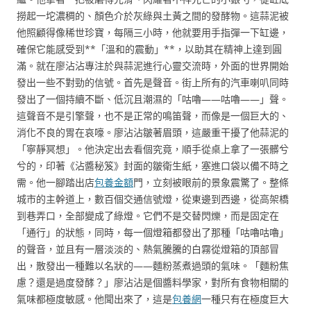
撈起一坨濃稠的、顏色介於灰綠與土黃之間的發酵物。這蒜泥被
他照顧得像稀世珍寶，每隔三小時，他就要用手指彈一下缸邊，
確保它能感受到**「溫和的震動」**，以助其在精神上達到圓
滿。就在廖沾沾專注於與蒜泥進行心靈交流時，外面的世界開始
發出一些不對勁的信號。首先是聲音。街上所有的汽車喇叭同時
發出了一個持續不斷、低沉且潮濕的「咕嚕——咕嚕——」聲。
這聲音不是引擎聲，也不是正常的鳴笛聲，而像是一個巨大的、
消化不良的胃在哀嚎。廖沾沾皺著眉頭，這嚴重干擾了他蒜泥的
「寧靜冥想」。他決定出去看個究竟，順手從桌上拿了一張髒兮
兮的，印著《沾醬秘笈》封面的皺衛生紙，塞進口袋以備不時之
需。他一腳踏出店
包養金額
門，立刻被眼前的景象震驚了。整條
城市的主幹道上，數百個交通信號燈，從東邊到西邊，從高架橋
到巷弄口，全部變成了綠燈。它們不是交替閃爍，而是固定在
「通行」的狀態，同時，每一個燈箱都發出了那種「咕嚕咕嚕」
的聲音，並且有一層淡淡的、熱氣騰騰的白霧從燈箱的頂部冒
出，散發出一種難以名狀的——麵粉蒸煮過頭的氣味。「麵粉焦
慮？還是過度發酵？」廖沾沾是個醬料學家，對所有食物相關的
氣味都極度敏感。他聞出來了，這是
包養網
一種只有在極度巨大