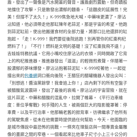
盾，發出了一聲像是汽水開蓋的聲音。護盾劇烈震動，但奇蹟般
地擋住了攻擊，只是散發出濃郁的麵香。「這麵皮的延展性！完
美！但撐不了太久！」K-999焦急地大喊，中藥味更濃了。廖沾
沾知道，他必須帶走他那缸陳年老蒜泥，那是宇宙的希望。他跑
到蒜泥缸前，使出他搬運食材的全部力量，將那口比他還胖的缸
抱起。「走！K-999！我們要從後院逃跑！別再管你的紅棗枸杞
燃料了！」「不行！燃料是文明的基礎！沒了紅棗我飛不遠！」
吉娃娃特務抗議。它用小嘴咬住廖沾沾的衣領，同時開啟了它背
上的枸杞推進器。推進器發出「滋滋」的輕微煎煮聲，伴隨著一
股濃郁的蔘味爆發。廖沾沾抱著蒜泥缸、K-999咬著他，一起從
撞出來的
包養網
洞口衝向後院。王醋狂的醋罐機器人發出尖叫：
「別想逃！醬油黨餘孽！我會追上你！」店內剩下的所有空盤子
被醋酸氣波震碎，發出了最後的哀鳴。廖沾沾的宇宙冒險，就在
這片蒜泥、中藥和醋酸的混亂中，拉開了帷幕。《平行泊車維
度：車位爭奪戰》何手殘的人生，被兩個巨大的陰影籠罩著：停
車費，以及平行泊車。他那輛老舊的掀背車，彷彿繼承了他所有
的駕駛焦慮，從未在他需要時提供過任何幫助。今天，他面臨的
是城市傳說中最恐怖的挑戰，一條夾在理髮店與一間專賣金屬雕
像的畫廊之間的窄巷。一個看起來比他車子尺寸小上三十公分的