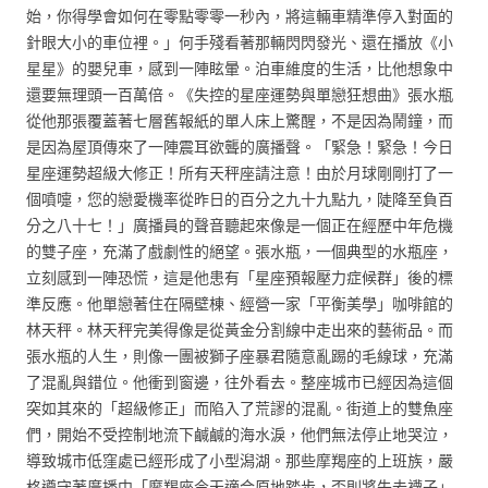
始，你得學會如何在零點零零一秒內，將這輛車精準停入對面的
針眼大小的車位裡。」何手殘看著那輛閃閃發光、還在播放《小
星星》的嬰兒車，感到一陣眩暈。泊車維度的生活，比他想象中
還要無理頭一百萬倍。《失控的星座運勢與單戀狂想曲》張水瓶
從他那張覆蓋著七層舊報紙的單人床上驚醒，不是因為鬧鐘，而
是因為屋頂傳來了一陣震耳欲聾的廣播聲。「緊急！緊急！今日
星座運勢超級大修正！所有天秤座請注意！由於月球剛剛打了一
個噴嚏，您的戀愛機率從昨日的百分之九十九點九，陡降至負百
分之八十七！」廣播員的聲音聽起來像是一個正在經歷中年危機
的雙子座，充滿了戲劇性的絕望。張水瓶，一個典型的水瓶座，
立刻感到一陣恐慌，這是他患有「星座預報壓力症候群」後的標
準反應。他單戀著住在隔壁棟、經營一家「平衡美學」咖啡館的
林天秤。林天秤完美得像是從黃金分割線中走出來的藝術品。而
張水瓶的人生，則像一團被獅子座暴君隨意亂踢的毛線球，充滿
了混亂與錯位。他衝到窗邊，往外看去。整座城市已經因為這個
突如其來的「超級修正」而陷入了荒謬的混亂。街道上的雙魚座
們，開始不受控制地流下鹹鹹的海水淚，他們無法停止地哭泣，
導致城市低窪處已經形成了小型潟湖。那些摩羯座的上班族，嚴
格遵守著廣播中「摩羯座今天適合原地踏步，否則將失去襪子」