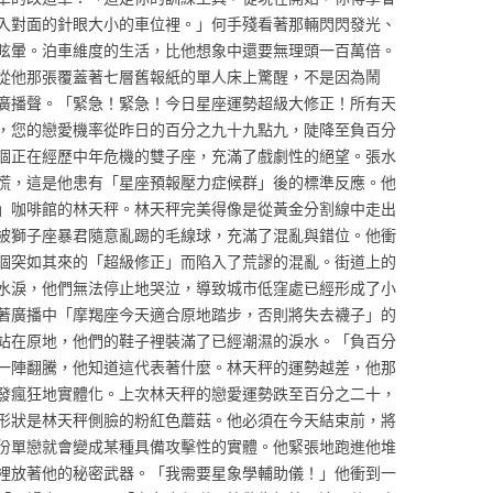
入對面的針眼大小的車位裡。」何手殘看著那輛閃閃發光、
眩暈。泊車維度的生活，比他想象中還要無理頭一百萬倍。
從他那張覆蓋著七層舊報紙的單人床上驚醒，不是因為鬧
廣播聲。「緊急！緊急！今日星座運勢超級大修正！所有天
，您的戀愛機率從昨日的百分之九十九點九，陡降至負百分
個正在經歷中年危機的雙子座，充滿了戲劇性的絕望。張水
慌，這是他患有「星座預報壓力症候群」後的標準反應。他
」咖啡館的林天秤。林天秤完美得像是從黃金分割線中走出
被獅子座暴君隨意亂踢的毛線球，充滿了混亂與錯位。他衝
個突如其來的「超級修正」而陷入了荒謬的混亂。街道上的
水淚，他們無法停止地哭泣，導致城市低窪處已經形成了小
著廣播中「摩羯座今天適合原地踏步，否則將失去襪子」的
站在原地，他們的鞋子裡裝滿了已經潮濕的淚水。「負百分
一陣翻騰，他知道這代表著什麼。林天秤的運勢越差，他那
發瘋狂地實體化。上次林天秤的戀愛運勢跌至百分之二十，
形狀是林天秤側臉的粉紅色蘑菇。他必須在今天結束前，將
份單戀就會變成某種具備攻擊性的實體。他緊張地跑進他堆
裡放著他的秘密武器。「我需要星象學輔助儀！」他衝到一