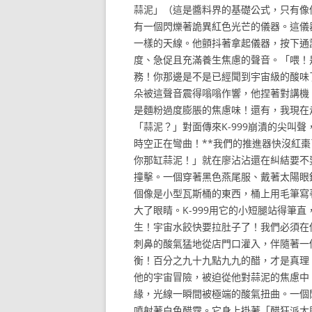
蒜泥」（這是醬料界的基礎公式，只有像
有一個閃爍著詭異紅色光芒的儀器。這儀
一樣的天線。他顫抖著拿起儀器，按下通
度、急促且充滿養生焦慮的聲音。「喂！是
務！你那邊是不是已經聞到宇宙級的酸味
朵被這聲音震得嗡嗡作響，他捏著對講機
是麵粉過度膨脹的焦慮味！還有，我現在
「蒜泥？」對面傳來K-999崩潰的尖叫
時空正在彎曲！**我們的推進器快沒紅
你那缸蒜泥！」就在廖沾沾還在糾結要不
撞擊。一個穿著黑色燕尾服、戴著太陽眼
個像是小型瓦斯桶的東西，桶上用毛筆寫
大了眼睛。K-999用它的小短腿站得筆
生！宇宙水餃快要拉肚子了！我們必須在
刺鼻的酸氣猛地從店門口灌入，伴隨著一
衡！百分之九十九點九九的醋，才是真理
他的宇宙冒險，被迫從他對蒜泥的焦慮中
緣，光線一瞬間被極端的酸氣扭曲。一個
噴射著白色醋霧。它身上掛著「醋狂派大