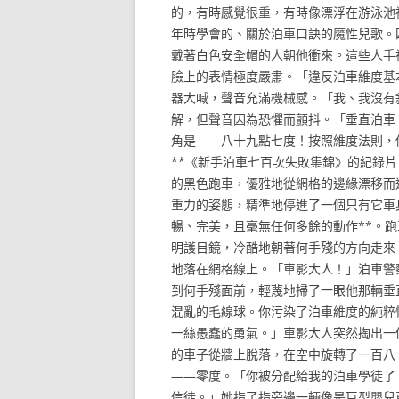
的，有時感覺很重，有時像漂浮在游泳池
年時學會的、關於泊車口訣的魔性兒歌。
戴著白色安全帽的人朝他衝來。這些人手
臉上的表情極度嚴肅。「違反泊車維度基
器大喊，聲音充滿機械感。「我、我沒有
解，但聲音因為恐懼而顫抖。「垂直泊車
角是——八十九點七度！按照維度法則，
**《新手泊車七百次失敗集錦》的紀錄
的黑色跑車，優雅地從網格的邊緣漂移而
重力的姿態，精準地停進了一個只有它車
暢、完美，且毫無任何多餘的動作**。
明護目鏡，冷酷地朝著何手殘的方向走來
地落在網格線上。「車影大人！」泊車警
到何手殘面前，輕蔑地掃了一眼他那輛垂
混亂的毛線球。你污染了泊車維度的純粹
一絲愚蠢的勇氣。」車影大人突然掏出一
的車子從牆上脫落，在空中旋轉了一百八
——零度。「你被分配給我的泊車學徒了
信徒。」她指了指旁邊一輛像是巨型嬰兒