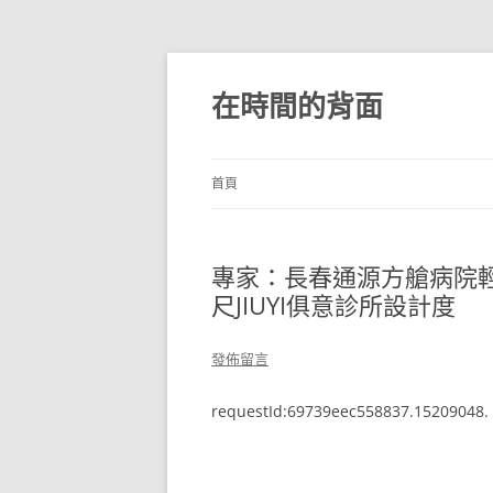
跳
至
主
在時間的背面
要
內
容
首頁
專家：長春通源方艙病院
尺JIUYI俱意診所設計度
發佈留言
requestId:69739eec558837.15209048.