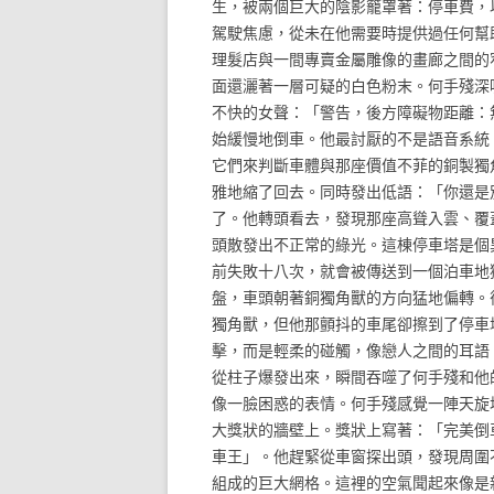
生，被兩個巨大的陰影籠罩著：停車費，
駕駛焦慮，從未在他需要時提供過任何幫
理髮店與一間專賣金屬雕像的畫廊之間的
面還灑著一層可疑的白色粉末。何手殘深
不快的女聲：「警告，後方障礙物距離：
始緩慢地倒車。他最討厭的不是語音系統
它們來判斷車體與那座價值不菲的銅製獨
雅地縮了回去。同時發出低語：「你還是
了。他轉頭看去，發現那座高聳入雲、覆
頭散發出不正常的綠光。這棟停車塔是個
前失敗十八次，就會被傳送到一個泊車地
盤，車頭朝著銅獨角獸的方向猛地偏轉。
獨角獸，但他那顫抖的車尾卻擦到了停車
擊，而是輕柔的碰觸，像戀人之間的耳語
從柱子爆發出來，瞬間吞噬了何手殘和他
像一臉困惑的表情。何手殘感覺一陣天旋
大獎狀的牆壁上。獎狀上寫著：「完美倒
車王」。他趕緊從車窗探出頭，發現周圍
組成的巨大網格。這裡的空氣聞起來像是