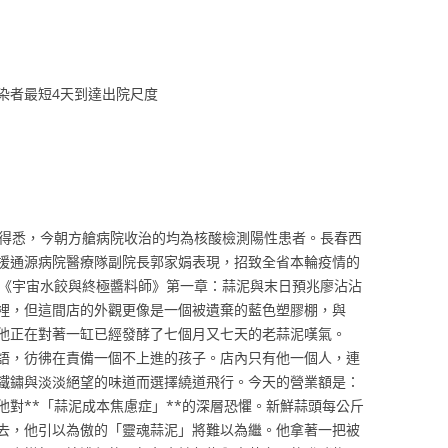
染者最短4天到達出院尺度
會得悉，今朝方艙病院收治的均為核酸檢測陽性患者。長春西
援通源病院醫療隊副院長郭家娟表現，招致全省本輪疫情的
毒《宇宙水餃與終極醬料師》第一章：蒜泥與末日預兆廖沾沾
裡，但這間店的外觀更像是一個被遺棄的藍色塑膠棚，與
他正在對著一缸已經發酵了七個月又七天的老蒜泥嘆氣。
語，彷彿在責備一個不上進的孩子。店內只有他一個人，連
鐵鏽與淡淡絕望的味道而選擇繞道飛行。今天的營業額是：
他對**「蒜泥成本焦慮症」**的深層恐懼。新鮮蒜頭每公斤
去，他引以為傲的「靈魂蒜泥」將難以為繼。他拿著一把被