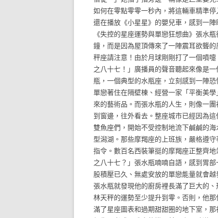
如何在零點零零一秒內，將這輛車精準停
還在播放《小星星》的嬰兒車，感到一陣
《失控的星座運勢與單戀狂想曲》張水瓶
鐘，而是因為屋頂傳來了一陣震耳欲聾的
秤座請注意！由於月球剛剛打了一個噴嚏
之八十七！」廣播員的聲音聽起來像是一
瓶，一個典型的水瓶座，立刻感到一陣恐
單戀著住在隔壁棟、經營一家「平衡美學
來的藝術品。而張水瓶的人生，則像一團
到窗邊，往外看去。整座城市已經因為這
雙魚座們，開始不受控制地流下鹹鹹的海
型潟湖。那些摩羯座的上班族，嚴格遵守
指令。數百名西裝筆挺的摩羯座正整齊地
之八十七？」張水瓶喃喃自語，感到胃部
股積壓已久、無處安放的單戀能量就會越
張水瓶就發現他的廚房裡長滿了巨大的、
林天秤的運勢至少提升到零。否則，他那
滿了星座圖表和過期甜甜圈的地下室，那