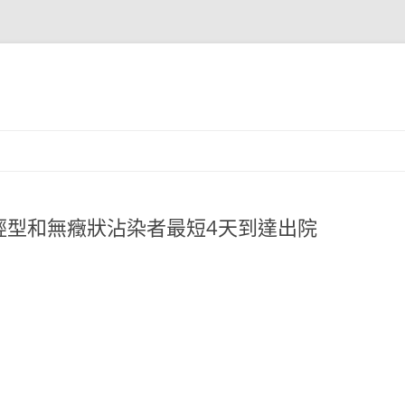
輕型和無癥狀沾染者最短4天到達出院