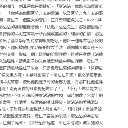
音的嘲弄，刺耳得像是磨砂紙。「廖沾沾！你那充滿腐敗氣
！」「你將為你那百分之五的醬油，以及百分之九十五的邪
，露出了一個巨大的管口，正在聚積藍色光芒。K-999特
廖沾沾的褲腳催促著他。「快點！沾沾先生！那是醋酸離子
會把你的蒜泥在零點一秒內變成無菌的、純淨的白醋！那是
發出了醬料學家對待信仰般的怒吼。他以一種專業包水餃的
麵皮。麵皮被他用氣功般的捏製手法，瞬間擴大成直徑三公
空中交疊，變成一個半透明的防禦護盾。這就是家傳《沾醬
充滿彈性。藍色離子炮光束猛烈地擊中麵皮護盾，發出了一
但奇蹟般地擋住了攻擊，只是散發出濃郁的麵香。「這麵皮
99焦急地大喊，中藥味更濃了。廖沾沾知道，他必須帶走他
到蒜泥缸前，使出他搬運食材的全部力量，將那口比他還胖
院逃跑！別再管你的紅棗枸杞燃料了！」「不行！燃料是文明
務抗議。它用小嘴咬住廖沾沾的衣領，同時開啟了它背上的
煎煮聲，伴隨著一股濃郁的蔘味爆發。廖沾沾抱著蒜泥缸、
向後院。王醋狂的醋罐機器人發出尖叫：「別想逃！醬油黨餘
子被醋酸氣波震碎，發出了最後的哀鳴。廖沾沾的宇宙冒
，拉開了帷幕。《平行泊車維度：車位爭奪戰》何手殘的人