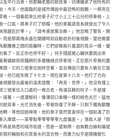
以及平行泊車。他那輛老舊的掀背車，彷彿繼承了他所有的
助。今天，他面臨的是城市傳說中最恐怖的挑戰，一條夾在
窄巷。一個看起來比他車子尺寸小上三十公分的停車格，上
吸一口氣。將車子打了倒檔。他的車載語音系統發出了令人
無限趨近於零。」「請考慮放棄治療。」他忽略了警告，開
，而是那兩塊永遠在關鍵時刻自動收折的後視鏡。當他需要
角獸雕像之間的距離時，它們卻像兩片羞澀的耳朵一樣，優
別看了，反正你也停不好。」何手殘感覺心臟快要跳出來
蓋著鏽跡斑斑鐵網的多層機械式停車塔，正在那片窄巷的盡
異類，它的三號車位始終空著，並且傳說只要有人敢在它面
獄。他已經失敗了十七次。現在是第十八次。他打了方向
後視鏡發出最後的溫柔提醒：「再見，世界。」他沒有撞上
塔三號車位入口處的一根古老、佈滿苔蘚的柱子。不是撞
。接著，一道濃郁的、像薄荷口香糖一樣的綠色光芒。猛地
的掀背車。光芒消失後，窄巷恢復了平靜，只剩下獨角獸雕
地轉，等他回過神來，他的車子竟然垂直停在一個貼滿了巨
車入庫獎——第零點零零零零零九度偏差。」落款人是「倒
不再是熟悉的城市街道，而是一望無際、由無數白線和編號
新買的輪胎和劣質香水的混合物，而重力似乎是隨機變化