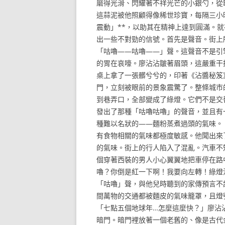
磨得光滑、閃耀著不祥光芒的小銀勺，從
這蒜泥被他照顧得像稀世珍寶，每隔三小
震動」**，以助其在精神上達到圓滿。
出一些不對勁的信號。首先是聲音。街上
「咕嚕——咕嚕——」聲。這聲音不是引
的胃在哀嚎。廖沾沾皺著眉頭，這嚴重干
桌上拿了一張髒兮兮的，印著《沾醬秘笈
門，立刻被眼前的景象震驚了。整條城市
到巷弄口，全部變成了綠燈。它們不是交
發出了那種「咕嚕咕嚕」的聲音，並且有
種難以名狀的——麵粉蒸煮過頭的氣味。
有食物相關的氣味都極度敏感。他聞出來
的氣味。街上的行人陷入了混亂。汽車不
個穿著西裝的男人小心翼翼地把車停在路
嚕？你倒是紅一下啊！我要向左轉！綠燈
「咕嚕」聲，與他兒時聽到的家傳預言不
間萬物的交通都被麵皮的氣味籠罩，且燈
「七點五個地球年…怎麼這麼快？」廖沾
暗門。暗門裡放著一個老舊的、像是古代