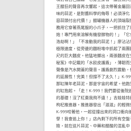
王醋狂的聲音再次響起，這次帶著金屬回
味的蒜泥，是對醬料學的侮辱！必須淨化
惡蒜頭付出代價！」醋罐機器人的頂端裂開
務用它穿著燕尾服的小爪子，一把抓住了
炮！專門用來溶解有機發酵物的！」「它
浩劫啊！」「不准動我的蒜泥！」廖沾沾
極限速度，從旁邊的麵粉堆中抓起了兩團
尺的巨大麵皮。他猛地擲出，兩張麵皮在
秘笈》中記載的「水餃皮護盾」，薄韌而
聲像是汽水開蓋的聲音。護盾劇烈震動，
的延展性！完美！但撐不了太久！」K-9
那缸陳年老蒜泥，那是宇宙的希望。他跑
的缸抱起。「走！K-999！我們要從後
的基礎！沒了紅棗我飛不遠！」吉娃娃特
枸杞推進器。推進器發出「滋滋」的輕微
K-999咬著他，一起從撞出來的洞口衝
孽！我會追上你！」店內剩下的所有空盤
險，就在這片蒜泥、中藥和醋酸的混亂中