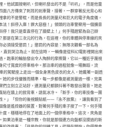
裡。他試圖按喇叭，但喇叭發出的不是「叭叭」，而是他童
四面八方傳來了刺耳的剎車聲，接著，一群穿著反光背心和
裡拿的不是警棍，而是長長的測量尺和巨大的電子角度儀，
本法！斜停入庫！罪大惡極！」領頭的泊車警察用一個擴音
斜停！我只是垂直停在了牆壁上！」何手殘趕緊為自己辯
？那是在第三次元的行為，在這裡，你的車體與停車線的夾
你必須接受懲罰！」懲罰的內容是：無限次觀看一部名為
片，直到哭泣為止。就在這時，一輛像是從科幻電影裡開出來
過。跑車的輪胎發出令人陶醉的摩擦聲，它以一種近乎蔑視
身尺寸寬度的停車格中。那泊車的過程就像一場舞蹈，流
跑車的駕駛座上走出一個全身黑色皮衣的女人，她戴著一副透
。她的步伐優雅而精準，每一步都像是被測量過一樣，完美
察們立刻立正站好，連測量尺都顫抖著不敢發出聲音。她走
直貼在牆上的掀背車，語氣冰冷。「新手，你的車技像一團
性。」「但你的後視鏡貼紙——『永不放棄』，讓我看到了
個像是遙控器的裝置，對著何手殘的車子按了一下。何手殘
十度，穩穩地停在了地面上的一個停車格中。這次，夾角是
。如果泊車是一種宗教，你就是那個連方向盤都沒摸過的新
車的改造車：「這是你的訓練工具，從現在開始，你得學會