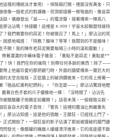
他這樣的傳統派才會用）。保險箱打開，裡面沒有黃金，只
器很像一個老式的對講機，但頂部插著一根彎曲的、像韭菜
話鈕。儀器發出「滋——」的電流聲，接著傳來一陣高八
廖沾沾嗎！快接聽！這裡是 K-999！宇宙水餃聯盟特級特
了？我們需要你的蒜泥！你被徵召了！馬上！」廖沾沾的耳
，困惑地喊道：「特務？酸味？等等！我聞到的不是酸味！
走不開！我的陳年老蒜泥需要每隔三小時的溫和震動！」
聲，帶著濃濃的中藥味電子雜音：「重點不是蒜泥！重點是**
棗了！快！我們在你的後院！別帶任何多餘的東西！除了——
要帶上他最珍愛的那把銀勺時，外面的牆壁傳來一聲巨大的
鏡的太空吉娃娃，正從牆上的破洞鑽進來。它的背上揹著一
著「極品紅棗枸杞燃料」。「你怎麼——」廖沾沾驚訝地瞪
直，戴著白色手套的爪子優雅地一揮：「沒時間了，沾沾先
你被醋酸離子炮鎖定前離開！」話音未落，一股極致尖銳、
個狂妄自大的電子音效：「警告！這裡的醬油比例嚴重失
！」廖沾沾知道，這是他的宿敵，王醋狂，已經找上門了。
，正式開始了。一個狂妄的影子佔滿了那扇被撞破的牆門邊
閃閃發光、像醋罐的機器人緩緩漂浮進來，它的底座還不斷
勝利」的霓虹燈牌，閃爍得讓人眼睛發疼，同時發出警報。