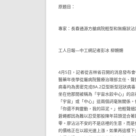
原題目：
專家：長春通源方艙病院輕型和無癥狀沾
工人日報—中工網記者彭冰 柳姍姍
4月5日，記者從吉林省召開的消息發布
醫藥年夜學從屬病院醫療治理部主任、聲
病毒均為奧密克戎BA.2亞型新型冠狀病
坐在他那間被稱為「宇宙水餃中心」的店
「宇宙」或「中心」這兩個詞毫無關係。
「你還不夠靈動，我的蒜泥。」他輕聲細
蒼蠅都因為難以忍受那股陳年蒜頭混合著
零。廖沾沾不安的不是店裡的生意，而是
的價格正在以超光速上漲，如果再這樣下