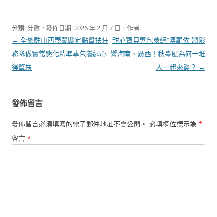
分類:
分數
，發佈日期:
2026 年 2 月 7 日
，作者:
文
←
全總駐山西壺關縣定點幫扶任
甜心寶貝專包養網“博羅依”將影
章
務隊做實常態化精準專包養網心
響海南、廣西！秋臺風為何一堆
導
得幫扶
人一起來襲？
→
覽
發佈留言
發佈留言必須填寫的電子郵件地址不會公開。
必填欄位標示為
*
留言
*