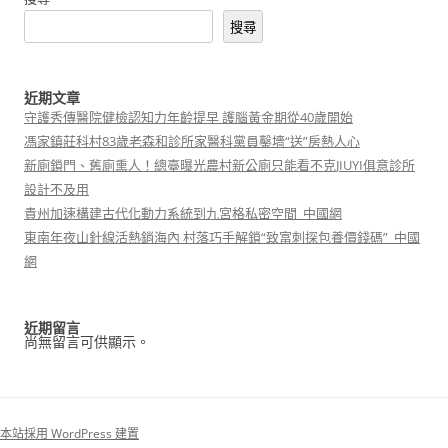
搜尋
近期文章
守護秀傳醫院健檢認知力年齡提早 護腦黃金期從40歲開始
馮家鎮莊科村83歲老森和診所家醫科黨員鑿墻“送”房熱人心
新廁鎖門、舊廁熏人！總臺曝光農村新公廁只能看不克JIUYI俱意診所
設計不及用
貴州加速構建古代化動力系統到九宮格私密空間_中國網
東南年夜山針線活熱銷海內 村落巧手解鎖“致富刺探包養價錢碼”_中國
網
近期留言
尚無留言可供顯示。
本站採用 WordPress 建置