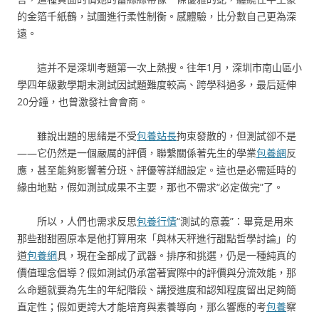
的金箔千紙鶴，試圖進行柔性制衡。感體驗，比分數自己更為深
遠。
這并不是深圳考題第一次上熱搜。往年1月，深圳市南山區小
學四年級數學期末測試因試題難度較高、跨學科過多，最后延伸
20分鐘，也曾激發社會會商。
雖說出題的思緒是不受
包養站長
拘束發散的，但測試卻不是
——它仍然是一個嚴厲的評價，聯繫關係著先生的學業
包養網
反
應，甚至能夠影響著分班、評優等詳細設定。這也是必需延時的
緣由地點，假如測試成果不主要，那也不需求“必定做完”了。
所以，人們也需求反思
包養行情
“測試的意義”：畢竟是用來
那些甜甜圈原本是他打算用來「與林天秤進行甜點哲學討論」的
道
包養網
具，現在全部成了武器。排序和挑選，仍是一種純真的
價值理念倡導？假如測試仍承當著實際中的評價與分流效能，那
么命題就要為先生的年紀階段、講授進度和認知程度留出足夠簡
直定性；假如更誇大才能培育與素養導向，那么響應的考
包養
察