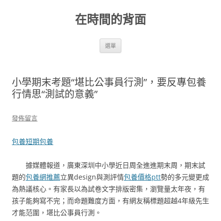
跳
至
在時間的背面
主
要
內
容
選單
小學期末考題“堪比公事員行測”，要反專包養
行情思“測試的意義”
發佈留言
包養
短期包養
據媒體報道，廣東深圳中小學近日周全進進期末周，期末試
題的
包養網推薦
立異design與測評情
包養價格ptt
勢的多元變更成
為熱議核心。有家長以為試卷文字排版密集，瀏覽量太年夜，有
孩子能夠寫不完；而命題難度方面，有網友稱標題超越4年級先生
才能范圍，堪比公事員行測。