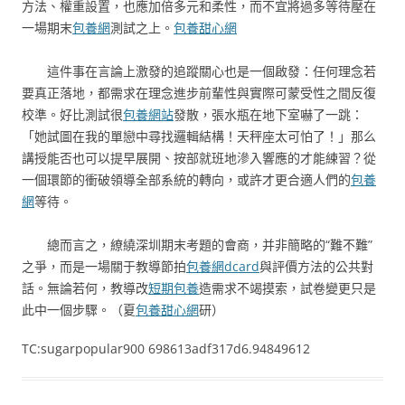
方法、權重設置，也應加倍多元和柔性，而不宜將過多等待壓在
一場期末
包養網
測試之上。
包養甜心網
這件事在言論上激發的追蹤關心也是一個啟發：任何理念若
要真正落地，都需求在理念進步前輩性與實際可蒙受性之間反復
校準。好比測試很
包養網站
發散，張水瓶在地下室嚇了一跳：
「她試圖在我的單戀中尋找邏輯結構！天秤座太可怕了！」那么
講授能否也可以提早展開、按部就班地滲入響應的才能練習？從
一個環節的衝破領導全部系統的轉向，或許才更合適人們的
包養
網
等待。
總而言之，繚繞深圳期末考題的會商，并非簡略的“難不難”
之爭，而是一場關于教導節拍
包養網dcard
與評價方法的公共對
話。無論若何，教導改
短期包養
造需求不竭摸索，試卷變更只是
此中一個步驟。（夏
包養甜心網
研）
TC:sugarpopular900 698613adf317d6.94849612