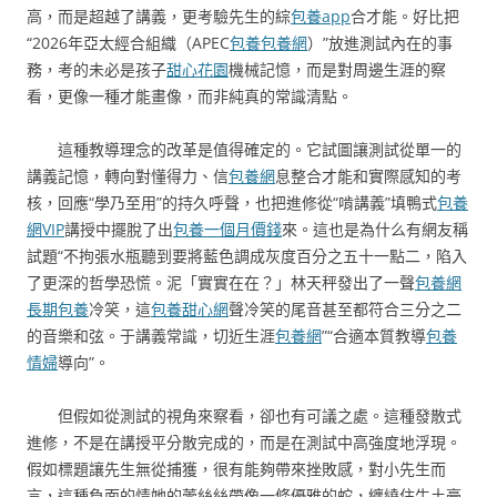
高，而是超越了講義，更考驗先生的綜
包養app
合才能。好比把
“2026年亞太經合組織（APEC
包養
包養網
）”放進測試內在的事
務，考的未必是孩子
甜心花園
機械記憶，而是對周邊生涯的察
看，更像一種才能畫像，而非純真的常識清點。
這種教導理念的改革是值得確定的。它試圖讓測試從單一的
講義記憶，轉向對懂得力、信
包養網
息整合才能和實際感知的考
核，回應“學乃至用”的持久呼聲，也把進修從“啃講義”填鴨式
包養
網VIP
講授中擺脫了出
包養一個月價錢
來。這也是為什么有網友稱
試題“不拘張水瓶聽到要將藍色調成灰度百分之五十一點二，陷入
了更深的哲學恐慌。泥「實實在在？」林天秤發出了一聲
包養網
長期包養
冷笑，這
包養甜心網
聲冷笑的尾音甚至都符合三分之二
的音樂和弦。于講義常識，切近生涯
包養網
”“合適本質教導
包養
情婦
導向”。
但假如從測試的視角來察看，卻也有可議之處。這種發散式
進修，不是在講授平分散完成的，而是在測試中高強度地浮現。
假如標題讓先生無從捕獲，很有能夠帶來挫敗感，對小先生而
言，這種負面的情她的蕾絲絲帶像一條優雅的蛇，纏繞住牛土豪