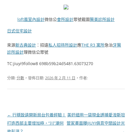
loft風室內設計
微信公
會所設計
眾號截圖
醫美診所設計
日式住宅設計
來源
新古典設計
：招遠
私人招待所設計
應
THE R3 寓所
急治
牙醫
診所設計
理微信公眾號
TC:jiuyi9follow8 698b59b24d5481.63073270
分類:
分數
，發佈日期:
2026 年 2 月 11 日
，作者:
文
←
行穩致遠開新局台包養經驗丨
美奸細用一袋現金誘捕愛潑斯坦
章
打造西部主要增加極，“川”潮何
管家畫面曝JIUYI俱意空間設計光
導
故彭湃？
→