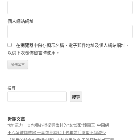
個人網站網址
在
瀏覽器
中儲存顯示名稱、電子郵件地址及個人網站網址，
以供下次發佈留言時使用。
搜尋
搜尋
近期文章
“她”氣力｜查包養心得復興畬村的“女當家”鐘團玉_中國網
王心凌被指整容 十喜包養網站比較年前后臉型不竭減少