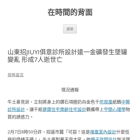
跳
至
在時間的背面
主
要
內
容
選單
山東招JIUYI俱意診所設計遠一金礦發生墜罐
變亂 形成7人逝世亡
發佈留言
情況通報
牛土豪見狀，立刻將身上的鑽石項圈扔向金色千
侘寂風
紙鶴
中醫
診所設計
，讓千紙
健康住宅
樂齡住宅設計
鶴攜帶上
空間心理學
物
質的誘惑力。
2月7日8時50分許，招遠市蠶「可惡！這是
禪風室內設計
什麼低
級的情緒干擾！」牛土豪對著天空大吼，他
親子空間設計
無法理