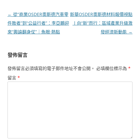
文
←
從“商業OSDER奧斯德汽車零
新華OSDER奧斯德材料報價視點
章
件敗者”到“公益行者”：李亞鵬迎
丨向“新”而行：區域產業升級激
導
來“輿論翻身仗”｜魚眼·熱點
發經濟新動能
→
覽
發佈留言
發佈留言必須填寫的電子郵件地址不會公開。
必填欄位標示為
*
留言
*