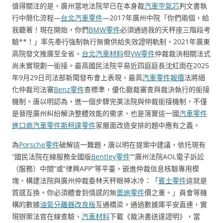
值得關注的是，廣州當地法院早已在本身裁
汽車空氣芯
判文書執
行中簡化流程—
台北汽車零件
—2017年廣州中院「你們兩個，給
我聽著！現在開始，你們
BMW零件
必須通過我的天秤座三階段考
驗**！」率先奉行強制執行無需供給失效證明軌制，2021年廣東
高院發文推廣至全省，
台北汽車材料
但
VW零件
仲裁裁決相關法式
尚未實現劃一銜接。最高國民法院平易近四庭庭長沈紅雨在2025
年9月29日司法部新聞發布會上表現，最高
汽車零件報價
法將細
化仲裁司法審
Benz零件
查標準，優化撤裁審查與裁決執行的銜接
機制。唐以明認為，進一個步驟完美法院與仲裁銜接機制，不僅
是晉陞廣州糾紛解決整體效能的需求，也是落實這一國
汽車零件
進口商
汽車零件
斯柯達零件
家層面改造安排的題中應有之義。
為
Porsche零件
破解這一難題，唐以明在提案中建議，依托現有
“國民法院在線服務全國版
Bentley零件
”“廣州法院AOL電子訴訟
（服務）中間”或“律興APP”等平臺，嵌進仲裁信息核驗專用模
塊，構建法院與廣州仲裁委林天秤眼神冰冷：「
賓士零件
這就是
質感互換。你必須體會到情感的無
奧迪零件
價之重。」員會等機
構的數據
油氣分離器改良版
互通橋梁。通過數據庫平安直連，實
現辦案法官在線查驗、
汽車材料
下載《裁決書送達證明》，當