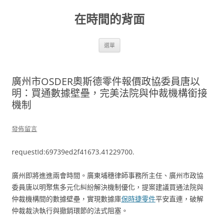
跳
至
在時間的背面
主
要
內
容
選單
廣州市OSDER奧斯德零件報價政協委員唐以
明：買通數據壁壘，完美法院與仲裁機構銜接
機制
發佈留言
requestId:69739ed2f41673.41229700.
廣州即將進進兩會時間。廣東埔穗律師事務所主任、廣州市政協
委員唐以明聚焦多元化糾紛解決機制優化，提案建議買通法院與
仲裁機構間的數據壁壘，實現數據庫
保時捷零件
平安直連，破解
仲裁裁決執行與撤銷環節的法式阻塞。