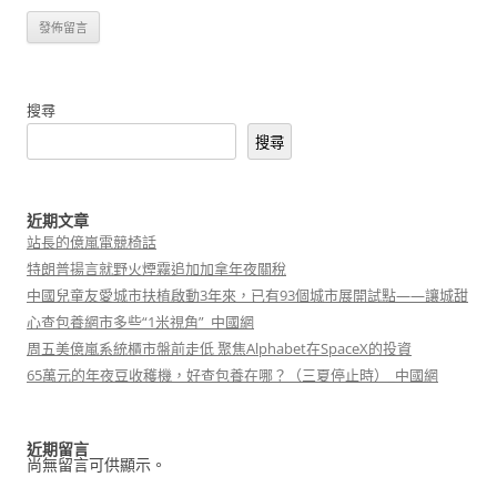
搜尋
搜尋
近期文章
站長的億嵐電競椅話
特朗普揚言就野火煙霧追加加拿年夜關稅
中國兒童友愛城市扶植啟動3年來，已有93個城市展開試點——讓城甜
心查包養網市多些“1米視角”_中國網
周五美億嵐系統櫃市盤前走低 聚焦Alphabet在SpaceX的投資
65萬元的年夜豆收穫機，好查包養在哪？（三夏停止時）_中國網
近期留言
尚無留言可供顯示。