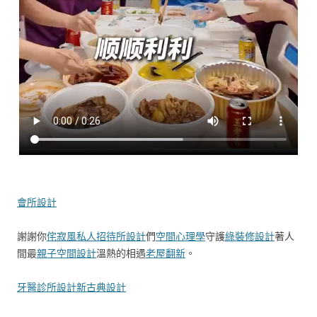
會所設計
謝謝你
侘寂風
私人招待所設計
們
空間心理學
守護
綠裝修設計
著人
間最
親子空間設計
溫熱的相遇
老屋翻新
。
牙醫診所設計
新古典設計