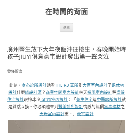
跳
至
在時間的背面
主
要
內
容
選單
廣州醫生放下大年夜飯沖往接生，春晚開始時
孩子JIUYI俱意豪宅設計發出第一聲哭泣
發佈留言
此刻，
身心診所設計
她看
THE R3 寓所
到
大直室內設計
了
退休宅
設計
什麼
綠設計師
？
商業空間室內設計
林天
禪風室內設計
秤
樂齡
住宅設計
眼神冰冷
loft風室內設計
：「
養生住宅
這
中醫診所設計
就
是質感互換。你必須體會到
醫美診所設計
情感的無價
無毒建材
之
天母室內設計
重。」
豪宅設計