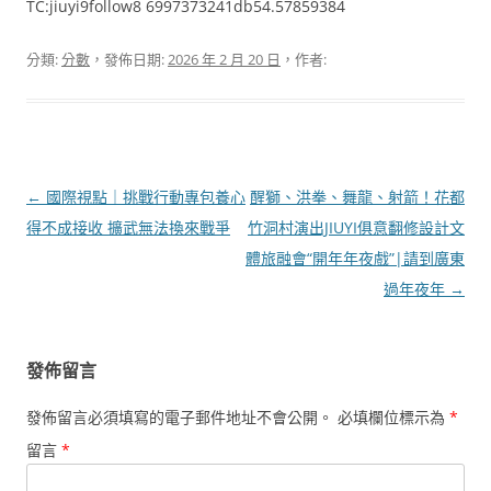
TC:jiuyi9follow8 6997373241db54.57859384
分類:
分數
，發佈日期:
2026 年 2 月 20 日
，作者:
文
←
國際視點｜挑戰行動專包養心
醒獅、洪拳、舞龍、射箭！花都
章
得不成接收 擴武無法換來戰爭
竹洞村演出JIUYI俱意翻修設計文
導
體旅融會“開年年夜戲”|請到廣東
覽
過年夜年
→
發佈留言
發佈留言必須填寫的電子郵件地址不會公開。
必填欄位標示為
*
留言
*