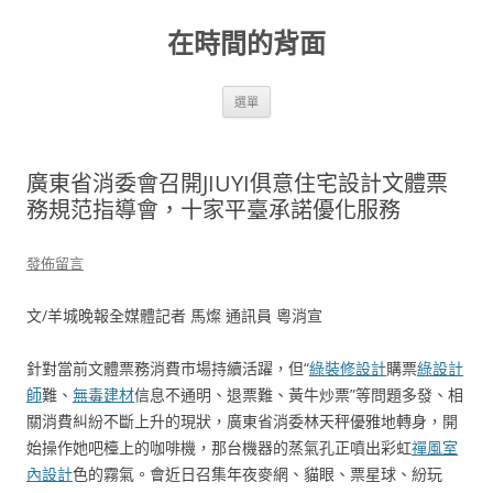
跳
至
在時間的背面
主
要
內
容
選單
廣東省消委會召開JIUYI俱意住宅設計文體票
務規范指導會，十家平臺承諾優化服務
發佈留言
文/羊城晚報全媒體記者 馬燦 通訊員 粵消宣
針對當前文體票務消費市場持續活躍，但“
綠裝修設計
購票
綠設計
師
難、
無毒建材
信息不通明、退票難、黃牛炒票”等問題多發、相
關消費糾紛不斷上升的現狀，廣東省消委林天秤優雅地轉身，開
始操作她吧檯上的咖啡機，那台機器的蒸氣孔正噴出彩虹
禪風室
內設計
色的霧氣。會近日召集年夜麥網、貓眼、票星球、紛玩