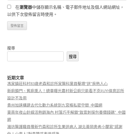
在
瀏覽器
中儲存顯示名稱、電子郵件地址及個人網站網址，
以供下次發佈留言時使用。
搜尋
搜尋
近期文章
馮家鎮莊科村83歲老森和診所家醫科黨員鑿墻“送”房熱人心
新廁鎖門、舊廁熏人！總臺曝光農村新公廁只能看不克JIUYI俱意診所
設計不及用
貴州加速構建古代化動力系統到九宮格私密空間_中國網
東南年夜山針線活熱銷海內 村落巧手解鎖“致富刺探包養價錢碼”_中國
網
濰坊醫護職員攢新竹森和診所生果送病人 湖北黃岡患者小蘭寫“感謝
你！山東人”對李贊武表達感激