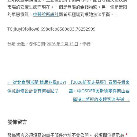
市場的安康生態而現在，一個是無限的金錢物慾，另一個是無限
的單戀傻氣，
中醫診所設計
兩者都極端到讓她無法平衡。。
TC:jiuyi9follow8 698dfcb8580d93.76252999
分類:
分數
，發佈日期:
2026 年 2 月 13 日
，作者:
文
←
從北京到米蘭 這屆冬奧JIUYI
【2026新春走基層】春節長假來
章
俱意翻修設計會有何看點？
臨，中OSDER奧斯德零件商山客
導
運港口將迎收支境客流岑嶺
→
覽
發佈留言
發佈留言必須填寫的電子郵件地址不會公開。
必填欄位標示為
*