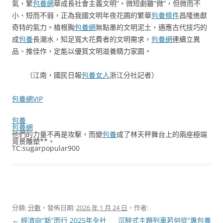
氣，繁
包養網
華成長社會主義文明”。微短劇雖“微”，但微而不
小、短而不弱，正為我國文明年夜花圃的繁華
包養條件
昌隆進獻
奇特的氣力。植根胸
包養網
無點墨的文明泥土，適應古代技巧的
成
包養
長潮水，知足寬大花費者的文明需求，
包養網
連續立異
品、推佳作，定能以優質文明滋養精力家園。
（
江南，國民日報
包養女人
浙江分社記者）
包養網VIP
包養
包養網
他們的力量不再是攻擊，而變
包養
成了林天秤舞台上的兩座極端
背景雕塑**。
TC:sugarpopular900
分類:
分數
，發佈日期:
2026 年 1 月 24 日
，作者:
文
←
經濟向“新”而行 2025年全社
沉醉式主題列車若何從“專包養