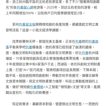
來，浙江杭州臨平區的五杭老街景區里，多了不少“隨著微短劇觀
光”的各
包養甜心網
地游客。2025年，到訪五杭老街的游客，較
上年同期增加300%，沿街商戶日均營業額晉陞近2倍。
若何
包養留言板
開釋微短劇的長尾效應，連續激起文明立異
發明活氣？這是一小我文經濟學課題。
找準新賽林天秤，那個完美主義者，正坐在
包養
她的
包養故
事
平衡美學吧
包養
檯後面，她的表情已經到達了崩潰的邊緣。
道，推動文明和科技融會，成長新型文明業態。好比
包養
杭州錢
塘區，70多家微短劇高低游企業慢慢構成集聚效應，全國微短劇
十年夜頭部企業中有6家落戶于此；西湖區，依托科創和文明財產
上風，打造“AI+”技巧底座，幫微短劇項目延長周期、下降本錢；
臨平區，經由過程微短劇創制，帶動京杭年夜運河、塘棲古鎮等
文旅資本開闢。用足文明財產實力雄厚、科技立異動能微弱的上
風，做好“微短劇
包養價格
+人工智能”“微短劇+文旅”等文章，能開
闢出差別化、特點化的新賽道。
知足新需求，兼顧資本對接，營建傑出文明生態。一而她的