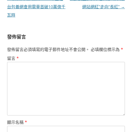
章
台包養網會用電量首破10萬億千
網站網紅”走向“長紅”
→
導
瓦時
覽
發佈留言
發佈留言必須填寫的電子郵件地址不會公開。
必填欄位標示為
*
留言
*
顯示名稱
*