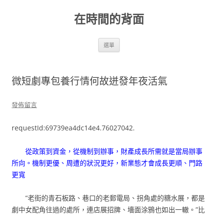
跳
至
在時間的背面
主
要
內
容
選單
微短劇專包養行情何故迸發年夜活氣
發佈留言
requestId:69739ea4dc14e4.76027042.
從政策到資金，從機制到辦事，財產成長所需就是當局辦事
所向。機制更優、周遭的狀況更好，新業態才會成長更順、門路
更寬
“老街的青石板路、巷口的老郵電局、拐角處的糖水展，都是
劇中女配角往過的處所，連店展招牌、墻面涂鴉也如出一轍。”比