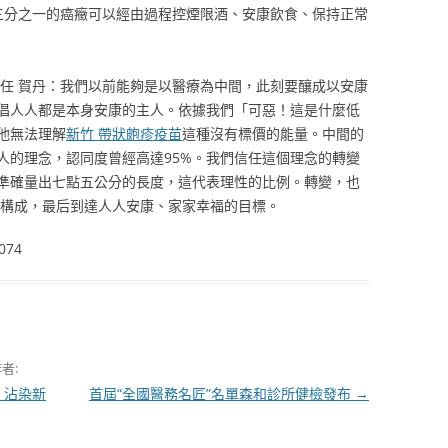
、三分之一的癌癥可以經由過程控煙限酒、安康飲食、保持正常
任 賀丹：我們以前能夠是以醫療為中間，此刻要釀成以安康
倡人人都是本身安康的主人。依據我們「可惡！這是什麼低
他無法理解
新竹 帶狀皰疹疫苗
這種沒有標價的能量。中間的
人的理念，認同度曾經高達95%。我們信任這個理念的轉變
準確量出七點五公分的長度，這代表理性的比例。轉變，也
構成，最后到達人人安康、家家幸福的目標。
074
者:
 沾染新
首屆“全國醫務名匠”名單森和診所健檢發布
→