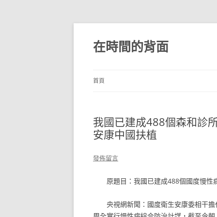
跳
至
主
在時間的背面
要
內
容
首頁
我國已建成488個森和診
安康中國扶植
發佈留言
原題目：我國已建成488個國度慢性
央視網新聞：國度衛生安康委相干擔
周全實行慢性病綜合防治計謀，截至今朝