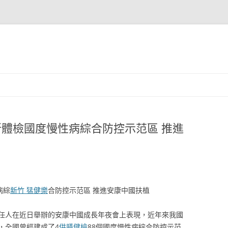
所體檢國度慢性病綜合防控示范區 推進
病綜
新竹 猛健樂
合防控示范區 推進安康中國扶植
任人在近日舉辦的安康中國成長年夜會上表現，近年來我國
，全國曾經建成了4
供膳健檢
88個國度慢性病綜合防控示范