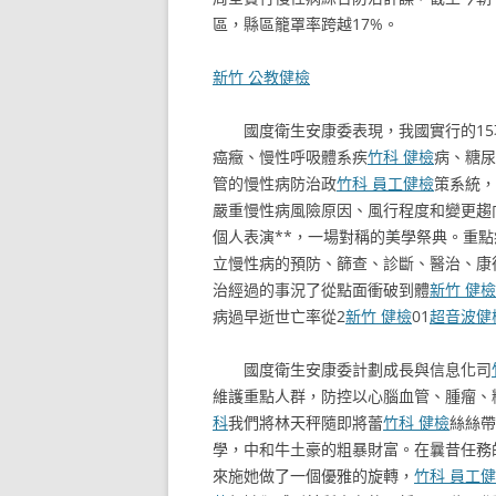
區，縣區籠罩率跨越17%。
新竹 公教健檢
國度衛生安康委表現，我國實行的1
癌癥、慢性呼吸體系疾
竹科 健檢
病、糖尿
管的慢性病防治政
竹科 員工健檢
策系統，
嚴重慢性病風險原因、風行程度和變更趨
個人表演**，一場對稱的美學祭典。重
立慢性病的預防、篩查、診斷、醫治、康
治經過的事況了從點面衝破到體
新竹 健檢
病過早逝世亡率從2
新竹 健檢
01
超音波健
國度衛生安康委計劃成長與信息化司
維護重點人群，防控以心腦血管、腫瘤、
科
我們將林天秤隨即將蕾
竹科 健檢
絲絲帶
學，中和牛土豪的粗暴財富。在曩昔任務
來施她做了一個優雅的旋轉，
竹科 員工