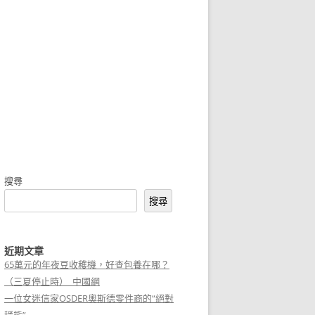
搜尋
搜尋
近期文章
65萬元的年夜豆收穫機，好查包養在哪？
（三夏停止時）_中國網
一位女迷信家OSDER奧斯德零件商的“絕對