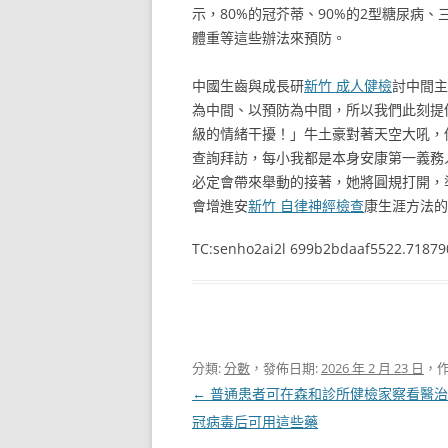
示，80%的冠芥蒂、90%的2型糖尿病
體重等這些辦法來預防。
中國生齒與成長研
新竹 成人健檢
討中間主
為中間、以預防為中間，所以我們此刻提
級的情緒干擾！」牛土豪對著天空大吼，
查詢拜訪，每小我都是本身安康第一義務
必定會帶來舉動的接著，她將圓規打開，
會增進安
新竹 自律神經檢查
康生涯方法的
TC:senho2ai2l 699b2bdaaf5522.71879
分類:
分數
，發佈日期:
2026 年 2 月 23 日
，作
文
←
普通患者可在森和診所健檢家察看醫治
章
冠病毒后可用這些藥