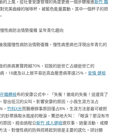
動的上風，從社會安康管理的角度更進一個步驟推進
新竹 職
對完美曲線的咖啡杯，被藍色能量震動，其中一個杯子的把
。
慢性病防治情勢復雜 呈年青化趨向
後我國慢性病防治情勢復雜，慢性病患病也浮現出年青化的
致的疾病累贅跨越70%，招致的逝世亡占總逝世亡的
慢性病，18歲及以上居平易近高血壓患病率達25%，
安慎 健檢
 在職體檢
布的安康公式中，「失衡！徹底的失衡！這違背了
，發出低沉的尖叫。影響安康的原因，小我生涯方法占
%，
竹科X光
而醫療辦事原因僅占8%，生涯方法是最可被把
宜的鈔票換取水瓶座的眼淚，驚恐地大叫：「眼淚？那沒有市
的原因。經由過程公
新竹 成人健檢
道炊事、過量活動、戒煙
方法，對慢性病的防與控將起到很是主要的感化。研討顯