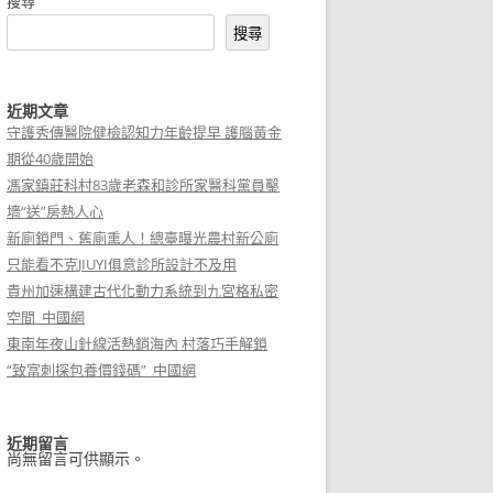
搜尋
搜尋
近期文章
守護秀傳醫院健檢認知力年齡提早 護腦黃金
期從40歲開始
馮家鎮莊科村83歲老森和診所家醫科黨員鑿
墻“送”房熱人心
新廁鎖門、舊廁熏人！總臺曝光農村新公廁
只能看不克JIUYI俱意診所設計不及用
貴州加速構建古代化動力系統到九宮格私密
空間_中國網
東南年夜山針線活熱銷海內 村落巧手解鎖
“致富刺探包養價錢碼”_中國網
近期留言
尚無留言可供顯示。