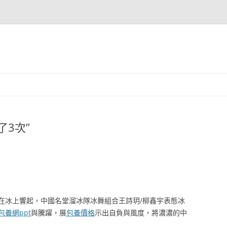
3次”
在冰上響起，中國名堂溜冰隊冰舞組合王詩玥/柳鑫宇表態冰
包養網ppt
與騰躍，展
包養價格
示出自負與風度，將濃濃的中