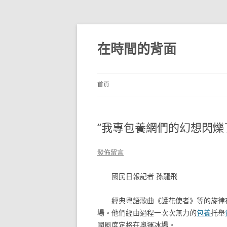
跳
至
主
在時間的背面
要
內
容
首頁
“我專包養網們的幻想閃爍了
發佈留言
國民日報記者 孫龍飛
經典粵語歌曲《護花使者》等的旋律
場。他們經由過程一次次無力的
包養
托舉
國風度定格在奧運冰場。