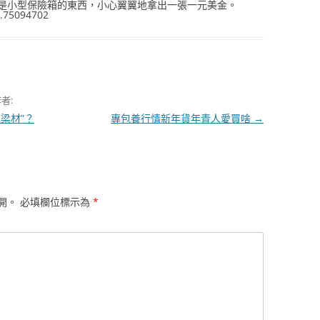
是小型保險箱的東西，小心翼翼地拿出一張一元美金。
.75094702
者:
梁材”？
專包養行情新年貨年青人愛買啥
→
開。
必填欄位標示為
*