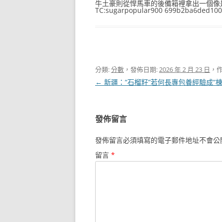
牛土豪則從悍馬車的後備箱裡拿出一個像
TC:sugarpopular900 699b2ba6ded100
分類:
分數
，發佈日期:
2026 年 2 月 23 日
，作
文
←
新疆：“石榴籽”若何長專包養經驗成“棟
章
導
發佈留言
覽
發佈留言必須填寫的電子郵件地址不會公
留言
*