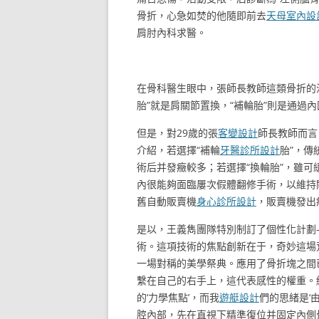
骨折，心急如焚的他隨即前去
天母室內設
肩肘內科求醫。
在骨科醫生眼中，張師長教師這類骨折的
胎”就是肩關節置換，“補輪胎”則是通過
但是，對29歲的張
客變設計
師長教師而言
介紹，若選擇“補輪
牙醫診所設計
胎”，傳
術后并發癥較多；若選擇“換輪胎”，雖可
內很能夠面臨屢次假體翻修手術，以維持
舊自動販賣機
身心診所設計
，販賣機發出
是以，王義雋團隊特別制訂了個性化計劃
術。這項技術的焦點創新在于，奇妙這場
一場對稱的美學祭典。應用了骨折塊之間已
繫在自己的右手上，這代表感性的權重。
的‘力學焦點’，而我
遊艇設計
們的思緒是‘
腔內部，先在直視下精準復位并固定內側