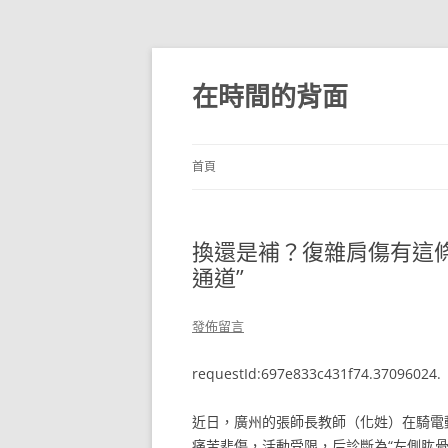
跳
至
主
在時間的背面
要
內
容
首頁
換還是補？復雜肩傷有這條精
通道”
發佈留言
requestId:697e833c431f74.37096024.
近日，廣州的張師長教師（化姓）在騎電
痛苦悲傷，活動受限，后診斷為“左側肱骨