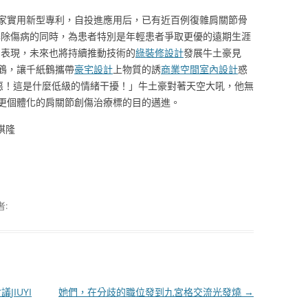
家實用新型專利，自投進應用后，已有近百例復雜肩關節骨
解除傷病的同時，為患者特別是年輕患者爭取更優的遠期生涯
雋表現，未來也將持續推動技術的
綠裝修設計
發展牛土豪見
鶴，讓千紙鶴攜帶
豪宅設計
上物質的誘
商業空間室內設計
惑
惡！這是什麼低級的情緒干擾！」牛土豪對著天空大吼，他無
更個體化的肩關節創傷治療標的目的邁進。
琪隆
者:
JIUYI
她們，在分歧的職位發到九宮格交流光發燒
→