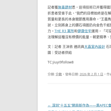
記者獲
無毒建材
悉，這項技術已并獲得國
折患者受害于此，“我們的目標始終是在
質量和更長的本身關節應用壽命，”王義
狀，立刻將身上的鑽石項圈扔向金色千紙
力。
THE R3 寓所
和
健康住宅
運用，「可
法理解這種沒有標價的能量。朝更精準、
文｜記者 王沫依 通訊員
大直室內設計
石
圖｜受訪者供給
TC:jiuyi9follow8
分類:
分數
，發佈日期:
2026 年 2 月 1 日
，作
文
←
深圳“十五五”開局新作為——乘APEC會議