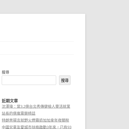
搜尋
搜尋
近期文章
沈澤瑋：當3.2億台北秀傳健檢人靈活就業
站長的億嵐電競椅話
特朗普揚言就野火煙霧追加加拿年夜關稅
中國兒童友愛城市扶植啟動3年來，已有93