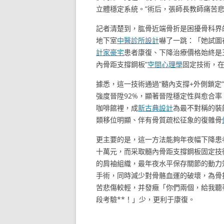
立體穩定系統。”術后，張師長教師痛苦
記者清楚到，肱骨近端骨折是困擾骨科界
地下室
中醫診所設計
嚇了一跳：「她試圖
計家豪宅
患者康復、下降治療價格始終是
內骨距支撐鋼板”
空間心理學
固定技術，
據悉，這一技術通過“髓內支撐+外側鎖定
強度晉陞92%，顯著晉陞穩定性與愈合
咖啡館裡，成
新古典設計
為最不對稱的裝
類移位明顯、伴有骨質疏松征象的復雜骨
更主要的是，這一方法能夠年夜幅下降患
十萬元，而采取髓內骨距支撐鋼板固定技
的肩袖組織，最年夜水平保存關節的動力
手術，同時減少對骨骼血運的破壞，為骨
苦悲傷較輕，并發癥「你們兩個，給我聽
段考驗**！」少，更利于康復。