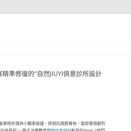
準修復的“自然JIUYI俱意診所設計
動車時失慎與小轎車碰撞，摔倒后肩膀著地，當即覺得劇烈
近端骨折”，屬于治療難度
樂齡住宅設計
較高的Neer 4部門