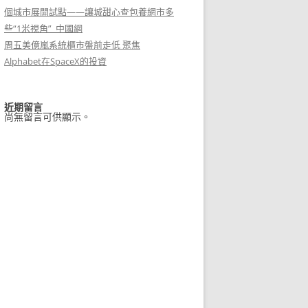
個城市展開試點——讓城甜心查包養網市多
些“1米視角”_中國網
周五美億嵐系統櫃市盤前走低 聚焦
Alphabet在SpaceX的投資
近期留言
尚無留言可供顯示。