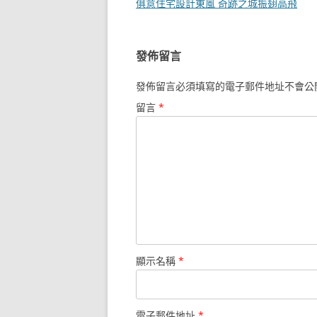
章
俱意住宅設計東風 奇跡之城振翅高飛
導
覽
發佈留言
發佈留言必須填寫的電子郵件地址不會公
留言
*
顯示名稱
*
電子郵件地址
*