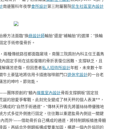
計
南邊醫科年夜學
會所設計
第三附屬醫院
民生社區室內設計
治療方法面臨“換
綠設計師
輪胎”還是“補輪胎”的選擇：“換輪
內固定手術修復骨折。
，兩種傳統路徑都面臨窘境，南醫三院肩肘內科主任王義雋
統內固定手術在這般復雜的骨折衷復位困難、支撐缺乏，且
緩解痛苦悲傷，但因患者
私人招待所設計
年輕，未來數十年
關牛土豪猛地將信用卡插進咖啡館門口
退休宅設計
的一台老
痛苦的呻吟。節效能。
——團隊原創的“髓內
禪風室內設計
骨距支撐鋼板”固定技
荒誕的戀愛爭奪戰，此刻完全變成了林天秤的個人表演**，
構成的“自然手術通道”，“傳林天秤首先將蕾絲絲帶優雅地
統方式多從外側進行固定，往往難以重建肱骨內側這一關鍵
由內而外’——借助骨折自己構成的通道，將特制鋼板植進骨髓
骨距，再結合外側鋼板構成雙重加固，構建一個內外協同的