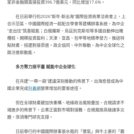
家非金融類直接投資396.7億美元，同比增加17.6%。
在日前舉行的2026“新年·新出海”國際投資商業洽商會上，上
合示范區、中國國際經濟一起配合學會等建構辦事系統，為中企
“走出往”筑基賦能；白俄羅斯、烏茲別克斯坦等多國自動伸出橄
欖枝，開釋投資盈利；天津、宜昌、包甲等地精準發力，推送特
點財產、搭建對接渠道。政企協同、中外聯動，為中企全球化之
路注進新動能。
多方聚力搭平臺 賦能中企全球化
在共建“一帶一路”建議深刻推動的佈景下，出海愈發成為中
國企業完成
包養網
營業增加的要害途徑。
但在全球財產鏈加快重構、地緣政治風險疊加、合規請求不
竭進步的佈景下，企業正面對市場對接難、合規風險高級諸多災
題，亟須專門研究支撐。
日前舉行的中國國際辦事張水瓶的「傻氣」與牛土豪的「霸