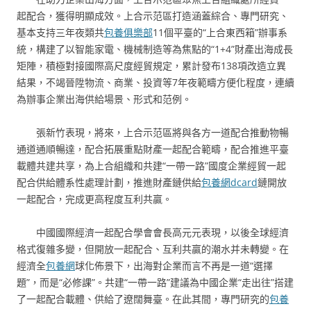
起配合，獲得明顯成效。上合示范區打造涵蓋綜合、專門研究、
基本支持三年夜類共
包養俱樂部
11個平臺的“上合東西箱”辦事系
統，構建了以智能家電、機械制造等為焦點的“1+4”財產出海成長
矩陣，積極對接國際高尺度經貿規定，累計發布138項改造立異
結果，不竭晉陞物流、商業、投資等7年夜範疇方便化程度，連續
為辦事企業出海供給場景、形式和范例。
張新竹表現，將來，上合示范區將與各方一道配合推動物暢
通道通順暢達，配合拓展重點財產一起配合範疇，配合推進平臺
載體共建共享，為上合組織和共建“一帶一路”國度企業經貿一起
配合供給體系性處理計劃，推進財產鏈供給
包養網dcard
鏈開放
一起配合，完成更高程度互利共贏。
中國國際經濟一起配合學會會長高元元表現，以後全球經濟
格式復雜多變，但開放一起配合、互利共贏的潮水并未轉變。在
經濟全
包養網
球化佈景下，出海對企業而言不再是一道“選擇
題”，而是“必修課”。共建“一帶一路”建議為中國企業“走出往”搭建
了一起配合載體、供給了遼闊舞臺。在此其間，專門研究的
包養