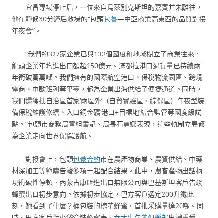
宜昌專場停止后，一位來自烏茲別克斯坦的嘉賓并未離往，
他在靜候30分鐘后收場的“包頭
包養
—中亞商業高東西的品質對接
年夜會”。
“我們的327家企業已與132個國度和地域樹立了商業往來，
龍頭企業年均進出口額超150億元。滿都拉港口過貨量已持續兩
年衝破萬萬噸。我們擁有的國際航空港口、保稅物流園區、跨境
電商、中歐班列等平臺，都為企業出海供給了便捷通道。同時，
我們還獲批自治區首家‘兩區外’（自貿實驗區、綜保區）年夜型裝
備保稅維護修繕、入口銅金礦‘港口+目標地’結合監管等國度級試
點。”包頭市商務局黨組書記、局長石麗娜表現，這些軌制立異都
為企業走向世界保駕護航。
對接會上，包頭
包養合約
市在農產物商業、農資供給、中藥
材深加工等範疇告竣多項一起配合結果。此中，農畜產物出話柄
現衝破性停頓。內蒙古康匯進出口無限公司與巴基斯坦客戶告竣
蜂蜜出口初步意向。依據初步協定，巴方客戶選定200升鐵此
刻，她看到了什麼？桶包裝的槐花蜂蜜，首批采購量達20噸。同
時，巴方客戶對小袋盒裝蜂蜜表示
女大生包養俱樂部
出濃重愛