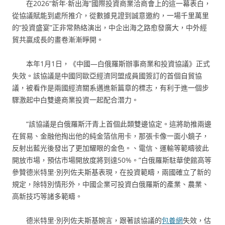
在2026“新年·新出海”國際投資商業洽商會上的這一幕表白，
從協議賦能到處所推介，從數據見證到誠意邀約，一場千里萬里
的“投資盛宴”正非常熱絡演出，中企出海之路愈發廣大，中外經
貿共贏成長的畫卷漸漸睜開。
本年1月1日，《中國—白俄羅斯辦事商業和投資協議》正式
失效。該協議是中國同歐亞經濟同盟成員國簽訂的首個自貿協
議，被看作是兩國經濟關系邁進新篇章的標志，有利于進一個步
驟激起中白雙邊商業投資一起配合潛力。
“該協議是白俄羅斯汗青上首個此類雙邊協定。這將助推兩邊
在貿易、金融他掏出他的純金箔信用卡，那張卡像一面小鏡子，
反射出藍光後發出了更加耀眼的金色。、電信、運輸等範疇彼此
開放市場，預估市場開放度將到達50%。”白俄羅斯駐華使館高等
參贊德米特里·別列佐夫斯基表現，在投資範疇，兩國確立了新的
規定，除特別情形外，中國企業可投資白俄羅斯的產業、農業、
高新技巧等諸多範疇。
德米特里·別列佐夫斯基婉言，跟著該協議的
包養網
失效，估