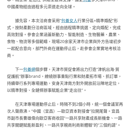
中國產物經由過程多元渠道走向全球。
據先容，本次洽商會采用“
包養女人
行業分區+精準婚配”形
式，按財產劃分洽商區域，經由過程精準挑選、定向婚配，完成
高效對接。參會企業涵蓋新動力、智能制造、生物醫藥、農業、
食物、物流等多個範疇，現場20余家天津市企業與外方告竣初步
一起配合意向，部門外商在運動停止后，赴參會企業實地考核洽
商。
下一
包養網
個步驟，天津市貿促會將出力打造“津帆出海·貿
促護航”辦事brand，繚繞辦事重點行業和財產拓市場、抓訂單，
持續舉行系列專場運動，安身天津南方對外開放前沿陣地定位，
以精準對接、全鏈條辦事賦能企業“走出往”。
在天津專場運動停止后，時隔不到2個小時，統一個會議室再
次人聲鼎沸。“中國（宜昌）—歐亞資本對接會”拉開尾聲。宜昌
市副市長曹雄偉向歐亞客商收回“一路共享財產成長新機會、一路
共享關鍵賦能新盈利、一路共享親商利商新體驗”的“三個約請”。