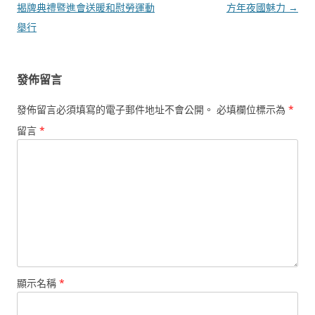
導
揭牌典禮暨進會送暖和慰勞運動
方年夜國魅力
→
覽
舉行
發佈留言
發佈留言必須填寫的電子郵件地址不會公開。
必填欄位標示為
*
留言
*
顯示名稱
*