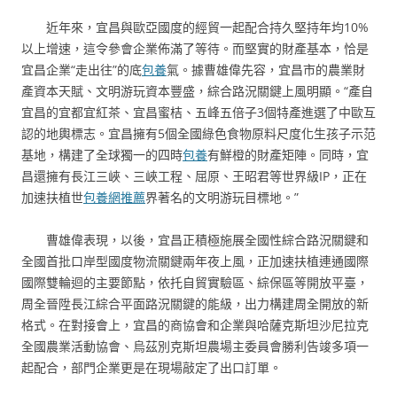
近年來，宜昌與歐亞國度的經貿一起配合持久堅持年均10%
以上增速，這令參會企業佈滿了等待。而堅實的財產基本，恰是
宜昌企業“走出往”的底
包養
氣。據曹雄偉先容，宜昌市的農業財
產資本天賦、文明游玩資本豐盛，綜合路況關鍵上風明顯。“產自
宜昌的宜都宜紅茶、宜昌蜜桔、五峰五倍子3個特產進選了中歐互
認的地輿標志。宜昌擁有5個全國綠色食物原料尺度化生孩子示范
基地，構建了全球獨一的四時
包養
有鮮橙的財產矩陣。同時，宜
昌還擁有長江三峽、三峽工程、屈原、王昭君等世界級IP，正在
加速扶植世
包養網推薦
界著名的文明游玩目標地。”
曹雄偉表現，以後，宜昌正積極施展全國性綜合路況關鍵和
全國首批口岸型國度物流關鍵兩年夜上風，正加速扶植連通國際
國際雙輪迴的主要節點，依托自貿實驗區、綜保區等開放平臺，
周全晉陞長江綜合平面路況關鍵的能級，出力構建周全開放的新
格式。在對接會上，宜昌的商協會和企業與哈薩克斯坦沙尼拉克
全國農業活動協會、烏茲別克斯坦農場主委員會勝利告竣多項一
起配合，部門企業更是在現場敲定了出口訂單。