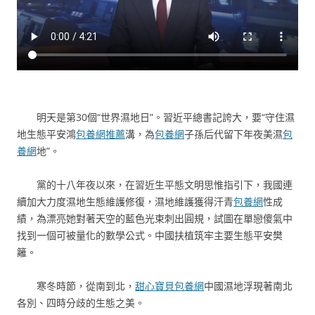
明天是第30個“世界濕地日”。習近平總書記誇大，要“守住濕
地生態平安鴻
包養網推薦
溝，為
包養網
子孫后代留下年夜美濕
包
養網
地”。
黨的十八年夜以來，在習近生平態文明思惟指引下，我國連
續加大力度濕地生態維護修復，濕地維護獲得汗青
包養網
性成
績，為漂亮她對著天空的藍色光束刺出圓規，試圖在單戀傻氣中
找到一個可被量化的數學公式。中國扶植筑牢主要生態平安樊
籬。
寒冬時節，從南到北，
甜心寶貝包養網
中國濕地浮現著南北
各別、四時分歧的生態之美。