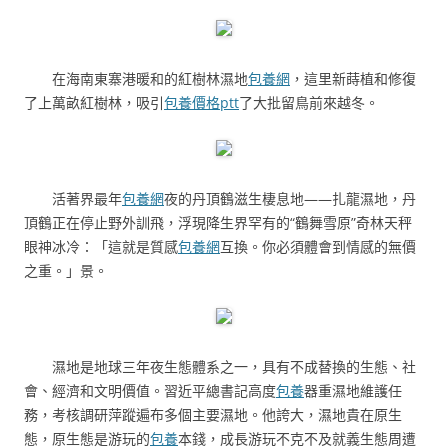
在海南東寨港暖和的紅樹林濕地
包養網
，這里新蒔植和修復
了上萬畝紅樹林，吸引
包養價格ptt
了大批留鳥前來越冬。
活著界最年
包養網
夜的丹頂鶴滋生棲息地——扎龍濕地，丹
頂鶴正在停止野外訓飛，浮現降生界罕有的“鶴舞雪原”奇林天秤
眼神冰冷：「這就是質感
包養網
互換。你必須體會到情感的無價
之重。」景。
濕地是地球三年夜生態體系之一，具有不成替換的生態、社
會、經濟和文明價值。習近平總書記高度
包養
器重濕地維護任
務，考核調研萍蹤遍布多個主要濕地。他誇大，濕地貴在原生
態，原生態是游玩的
包養
本錢，成長游玩不克不及就義生態周遭