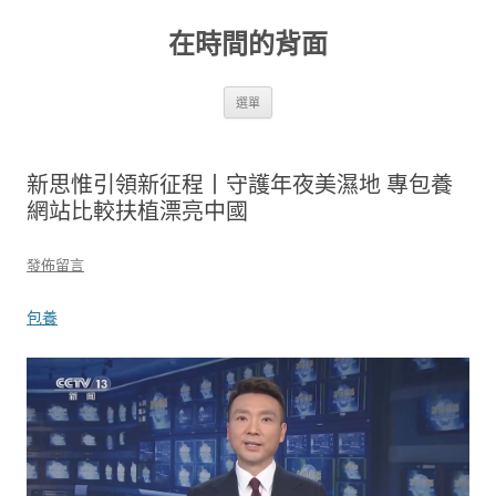
跳
至
在時間的背面
主
要
內
容
選單
新思惟引領新征程丨守護年夜美濕地 專包養
網站比較扶植漂亮中國
發佈留言
包養