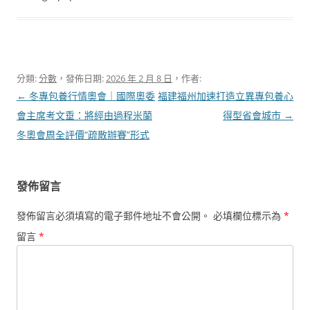
分類:
分數
，發佈日期:
2026 年 2 月 8 日
，作者:
文
←
冬專包養行情奧會｜國際奧委
福建福州加速打造立異專包養心
章
會主席考文垂：將經由過程米蘭
得型省會城市
→
導
冬奧會周全評價“疏散辦賽”形式
覽
發佈留言
發佈留言必須填寫的電子郵件地址不會公開。
必填欄位標示為
*
留言
*