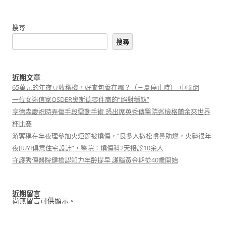
搜尋
搜尋
近期文章
65萬元的年夜豆收穫機，好查包養在哪？（三夏停止時）_中國網
一位女迷信家OSDER奧斯德零件商的“絕對穩態”
亨德森慶祝時弄傷手段需動手術 恐出席英秀傳醫院巡檢格蘭余來世界
杯比賽
游客稱在年夜理參加火炬節被燒傷，“良多人撒松噴鼻助燃，火勢很年
夜JIUYI俱意住宅設計”，醫院：燒傷科2天接診10余人
守護秀傳醫院健檢認知力年齡提早 護腦黃金期從40歲開始
近期留言
尚無留言可供顯示。