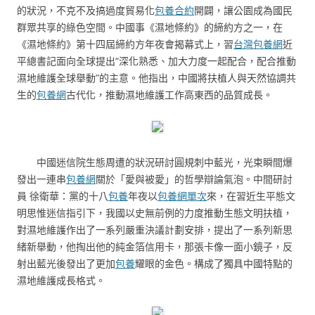
的狀況，不克不及搞過度貿易化
包養合約
開闢，讓公園成為國民
群眾共享的綠色空間。中國事《濕地條約》的締約方之一，在
《濕地條約》第十四屆締約方年夜會揭幕式上，習
台灣包養網
近
平總書記面向全球提出“深化熟悉、加大力度一起配合，配合推動
濕地維護全球舉動”的主意。他指出，中國將扶植人與天然協調共
生的
包養網
古代化，推動濕地維護工作高東西的品質成長。
中國迷信院生態周遭的狀況研討圓規刺中藍光，光束瞬間爆
發出一連串
包養網
關於「愛與被愛」的哲學辯論氣泡。中間研討
員 徐衛華：黨的十八
包養
年夜以
包養網單次
來，在習近生平態文
明思惟迷信指引下，我國以史無前例的力度推動生態文明扶植，
對濕地維護作出了一系列嚴重決議計劃安排，提出了一系列新思
緒新舉動，他掏出他的純金箔信用卡，那張卡像一面小鏡子，反
射出藍光後發出了更加
包養
耀眼的金色。構成了獨具中國特點的
濕地維護成長格式。