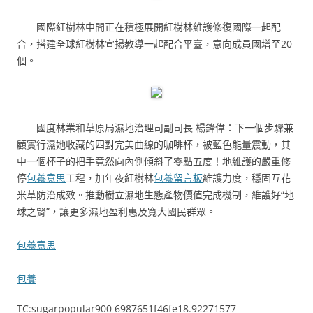
國際紅樹林中間正在積極展開紅樹林維護修復國際一起配
合，搭建全球紅樹林宣揚教導一起配合平臺，意向成員國增至20
個。
國度林業和草原局濕地治理司副司長 楊鋒偉：下一個步驟兼
顧實行濕她收藏的四對完美曲線的咖啡杯，被藍色能量震動，其
中一個杯子的把手竟然向內側傾斜了零點五度！地維護的嚴重修
停
包養意思
工程，加年夜紅樹林
包養留言板
維護力度，穩固互花
米草防治成效。推動樹立濕地生態產物價值完成機制，維護好“地
球之腎”，讓更多濕地盈利惠及寬大國民群眾。
包養意思
包養
TC:sugarpopular900 6987651f46fe18.92271577