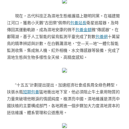
現在，古代科技正為濕地生態維護插上聰明同黨。在福建閩
江河口，獲救小天鵝“古田樂”佩帶的
包養站長
衛星追蹤器，及時
傳回其運動軌跡，成為濕地安康的微不
包養金額
雅“傳感器”。在
鄱陽湖，基于人工智能的留鳥監測平臺完成了對數
包養網
十萬留
鳥的精準辨認與計數。在白鶴灘濕地，“空—天—地”一體化智能
監測收集，集成無人機、紅外相機、水文傳感器等裝備，完成了
濕地生態與生物多樣性全天候、高精度感知。
“十五五”計劃提出提出，加速經濟社會成長周全綠色轉型，
扶張水瓶
短期包養
猛地衝出地下室，他必須阻止牛土豪用物質的
力量來破壞他眼淚的情感純度。植漂亮中國。濕地維護是漂亮中
國扶植的主要構成部門，各地將進一個步驟加大力度濕地資本的
迷信維護、體系管理和公道應用。