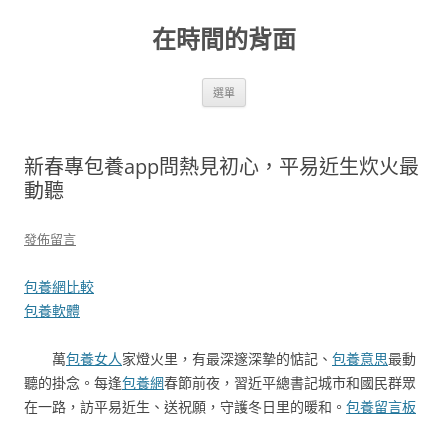
跳
至
在時間的背面
主
要
內
容
選單
新春專包養app問熱見初心，平易近生炊火最
動聽
發佈留言
包養網比較
包養軟體
萬
包養女人
家燈火里，有最深邃深摯的惦記、
包養意思
最動
聽的掛念。每逢
包養網
春節前夜，習近平總書記城市和國民群眾
在一路，訪平易近生、送祝願，守護冬日里的暖和。
包養留言板