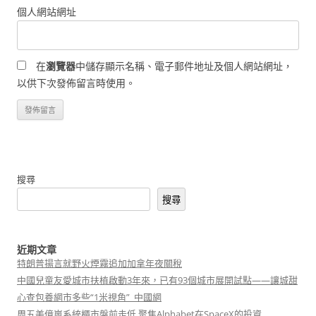
個人網站網址
在
瀏覽器
中儲存顯示名稱、電子郵件地址及個人網站網址，
以供下次發佈留言時使用。
搜尋
搜尋
近期文章
特朗普揚言就野火煙霧追加加拿年夜關稅
中國兒童友愛城市扶植啟動3年來，已有93個城市展開試點——讓城甜
心查包養網市多些“1米視角”_中國網
周五美億嵐系統櫃市盤前走低 聚焦Alphabet在SpaceX的投資