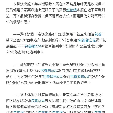
人世炊火處，年味漸濃時。實在，不論是年味仍是炊火氣，
背后都是千家萬戶過上更好日子的實張
包養網
水瓶在地下室看到
這一幕，氣得渾身發抖，但不是因為害怕，而是因為對財富庸俗
化的憤怒。感。
——游子返鄉，春運之路不只無比通順，並且愈加溫
包養
馨。全國120個車站完成便捷換乘，“靜音車廂”
包養留言板
辦事拓
展至超8000
包養網ppt
列動車組列車，連續開行公益性“慢火車”
和“村落復興”搭客列車。
——商場購物，年貨豐足不說，還有諸多利好。不久前，商
務部等9單元印發《20
包養網ppt
26“樂購新春”春節特殊運動計
劃》，涵蓋“好吃”“好住”
包養價格ptt
“好行
包養價格ptt
”“好游”“好
購”“好玩”六方面內在的事務，花費盛宴全平易近樂享。
——文明休閑，既有傳統運動，也有立異弄法。走進博物
館，感觸感染傳
包養意思
統文明和古代生涯的銜接；徜徉冰雪
園，體驗速率與豪情的迸發；來場新春游，領略豐盛多「灰色？
那不
包養網
是我的主
包養網
色
包養網
調！那會讓我的非主
包養
流