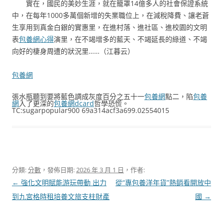
實在，國民的美妙生涯，就在籠罩14億多人的社會保證系統
中，在每年1000多萬個新增的失業職位上，在減稅降費、讓老蒼
生享用到真金白銀的實惠里，在進村落、進社區、進校園的文明
表
包養網心得
演里，在不竭增多的藍天、不竭延長的綠道、不竭
向好的棲身周遭的狀況里……（
江暮云
）
包養網
張水瓶聽到要將藍色調成灰度百分之五十一
包養網
點二，陷
包養
網
入了更深的
包養網dcard
哲學恐慌。
TC:sugarpopular900 69a314acf3a699.02554015
分類:
分數
，發佈日期:
2026 年 3 月 1 日
，作者:
文
←
強化文明賦能游玩帶動 出力
從“專包養洋年貨”熱銷看開放中
章
到九宮格時租培養文旅支柱財產
國
→
導