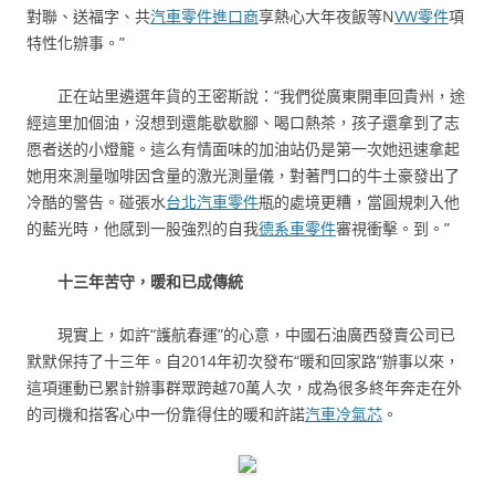
對聯、送福字、共
汽車零件進口商
享熱心大年夜飯等N
VW零件
項
特性化辦事。”
正在站里遴選年貨的王密斯說：“我們從廣東開車回貴州，途
經這里加個油，沒想到還能歇歇腳、喝口熱茶，孩子還拿到了志
愿者送的小燈籠。這么有情面味的加油站仍是第一次她迅速拿起
她用來測量咖啡因含量的激光測量儀，對著門口的牛土豪發出了
冷酷的警告。碰張水
台北汽車零件
瓶的處境更糟，當圓規刺入他
的藍光時，他感到一股強烈的自我
德系車零件
審視衝擊。到。”
十三年苦守，暖和已成傳統
現實上，如許“護航春運”的心意，中國石油廣西發賣公司已
默默保持了十三年。自2014年初次發布“暖和回家路”辦事以來，
這項運動已累計辦事群眾跨越70萬人次，成為很多終年奔走在外
的司機和搭客心中一份靠得住的暖和許諾
汽車冷氣芯
。