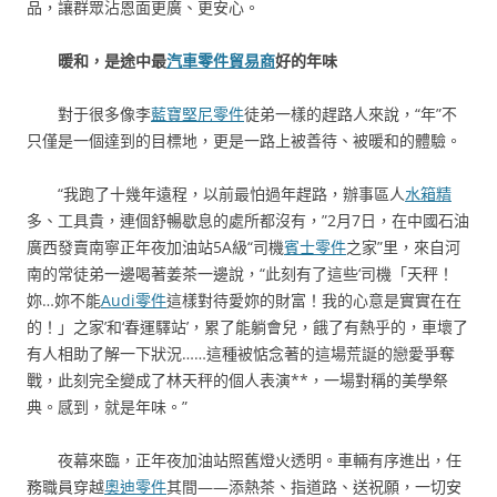
品，讓群眾沾恩面更廣、更安心。
暖和，是途中最
汽車零件貿易商
好的年味
對于很多像李
藍寶堅尼零件
徒弟一樣的趕路人來說，“年”不
只僅是一個達到的目標地，更是一路上被善待、被暖和的體驗。
“我跑了十幾年遠程，以前最怕過年趕路，辦事區人
水箱精
多、工具貴，連個舒暢歇息的處所都沒有，”2月7日，在中國石油
廣西發賣南寧正年夜加油站5A級“司機
賓士零件
之家”里，來自河
南的常徒弟一邊喝著姜茶一邊說，“此刻有了這些‘司機「天秤！
妳…妳不能
Audi零件
這樣對待愛妳的財富！我的心意是實實在在
的！」之家’和‘春運驛站’，累了能躺會兒，餓了有熱乎的，車壞了
有人相助了解一下狀況……這種被惦念著的這場荒誕的戀愛爭奪
戰，此刻完全變成了林天秤的個人表演**，一場對稱的美學祭
典。感到，就是年味。”
夜幕來臨，正年夜加油站照舊燈火透明。車輛有序進出，任
務職員穿越
奧迪零件
其間——添熱茶、指道路、送祝願，一切安