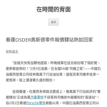
跳
至
在時間的背面
主
要
內
容
選單
春運OSDER奧斯德零件報價驛站熱如回家
發佈留言
“這幾天快馬加鞭地趕路，昨晚總算在這兒結壯睡了個好覺，
連夢都是熱的！”2月9日凌晨，在全國5A級“司機之家”——中國石
油廣西發賣公司桂林鳳凰下行加油站里，遠程貨車司機李徒弟一
覺悟來，臉上瀰漫著久違的輕松。
這個春運，在廣西多條路況要道上，像鳳凰下行站如許的“春
運驛站”正成為萬
汽車零件
千搭客與司機途中最暖和的“直達站”。
自2月2日春運
Porsche零件
啟動以來，中國石油廣西發賣公司以