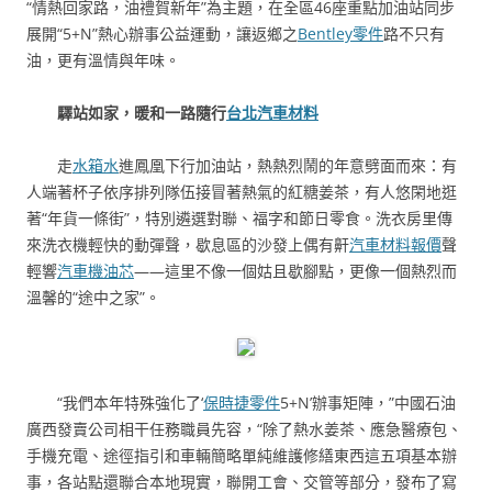
“情熱回家路，油禮賀新年”為主題，在全區46座重點加油站同步
展開“5+N”熱心辦事公益運動，讓返鄉之
Bentley零件
路不只有
油，更有溫情與年味。
驛站如家，暖和一路隨行
台北汽車材料
走
水箱水
進鳳凰下行加油站，熱熱烈鬧的年意劈面而來：有
人端著杯子依序排列隊伍接冒著熱氣的紅糖姜茶，有人悠閑地逛
著“年貨一條街”，特別遴選對聯、福字和節日零食。洗衣房里傳
來洗衣機輕快的動彈聲，歇息區的沙發上偶有鼾
汽車材料報價
聲
輕響
汽車機油芯
——這里不像一個姑且歇腳點，更像一個熱烈而
溫馨的“途中之家”。
“我們本年特殊強化了‘
保時捷零件
5+N’辦事矩陣，”中國石油
廣西發賣公司相干任務職員先容，“除了熱水姜茶、應急醫療包、
手機充電、途徑指引和車輛簡略單純維護修繕東西這五項基本辦
事，各站點還聯合本地現實，聯開工會、交管等部分，發布了寫