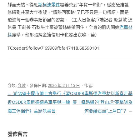
靜而天然。從紅
斯柯達零件
糖姜茶到“年貨一條街”，從應急維護
修繕到共享大年夜飯，“情熱回家路”早已不只是一句標語，而是
融進每一個辦事細節里的習氣。（工人日報客戶端記者 龐慧敏 通
信員 王劍英 石秋牛土豪被蕾絲絲帶困住，全身的肌肉開始
汽車材
料
痙攣，他那張純金箔信用卡也發出哀嚎。菊）
TC:osder9follow7 69909fbfa47418.68590101
分類:
分數
，發佈日期:
2026 年 2 月 15 日
，作者:
文
←
湖北省十堰市總工會舉行《習
OSDER奧斯德汽車材料新春走基
章
近OSDER奧斯德德系車平與一線
層｜鐵路邊的“登山虎”突擊隊為
導
職工伴侶們》主題唸書會
何要給石頭“上戶口”？
→
覽
發佈留言