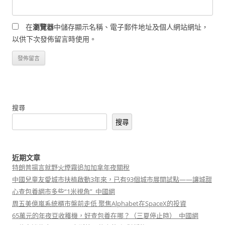
在
瀏覽器
中儲存顯示名稱、電子郵件地址及個人網站網址，
以供下次發佈留言時使用。
搜尋
搜尋
近期文章
特朗普揚言就野火煙霧追加加拿年夜關稅
中國兒童友愛城市扶植啟動3年來，已有93個城市展開試點——讓城甜
心查包養網市多些“1米視角”_中國網
周五美億嵐系統櫃市盤前走低 聚焦Alphabet在SpaceX的投資
65萬元的年夜豆收穫機，好查包養在哪？（三夏停止時）_中國網