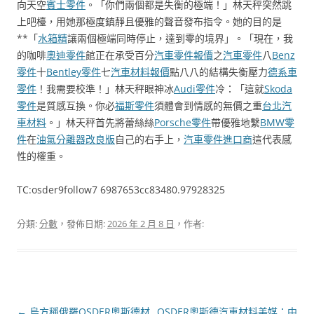
向天空
賓士零件
。「你們兩個都是失衡的極端！」林天秤突然跳
上吧檯，用她那極度鎮靜且優雅的聲音發布指令。她的目的是
**「
水箱精
讓兩個極端同時停止，達到零的境界」。「現在，我
的咖啡
奧迪零件
館正在承受百分
汽車零件報價
之
汽車零件
八
Benz
零件
十
Bentley零件
七
汽車材料報價
點八八的結構失衡壓力
德系車
零件
！我需要校準！」林天秤眼神冰
Audi零件
冷：「這就
Skoda
零件
是質感互換。你必
福斯零件
須體會到情感的無價之重
台北汽
車材料
。」林天秤首先將蕾絲絲
Porsche零件
帶優雅地繫
BMW零
件
在
油氣分離器改良版
自己的右手上，
汽車零件進口商
這代表感
性的權重。
TC:osder9follow7 6987653cc83480.97928325
分類:
分數
，發佈日期:
2026 年 2 月 8 日
，作者:
文
←
烏方稱俄羅OSDER奧斯德材
OSDER奧斯德汽車材料美媒：中