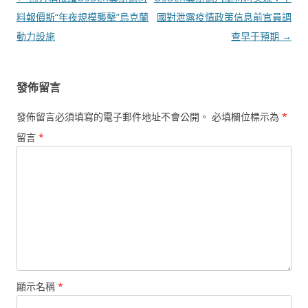
章
料報價斯“年夜規模襲擊”烏克蘭
國對泄露疫情政策信息前官員調
導
動力設施
查早于預期
→
覽
發佈留言
發佈留言必須填寫的電子郵件地址不會公開。
必填欄位標示為
*
留言
*
顯示名稱
*