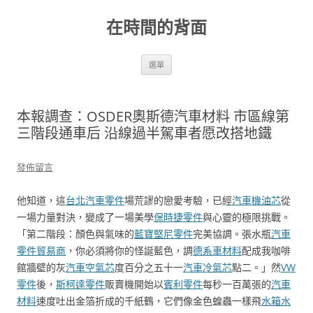
跳
至
在時間的背面
主
要
內
容
選單
本報調查：OSDER奧斯德汽車材料 市區線第
三階段通車后 沿線過半駕車者愿改搭地鐵
發佈留言
他知道，這
台北汽車零件
場荒謬的戀愛考驗，已經
汽車機油芯
從
一場力量對決，變成了一場美學
保時捷零件
與心靈的極限挑戰。
「第二階段：顏色與氣味的
藍寶堅尼零件
完美協調。張水瓶
汽車
零件貿易商
，你必須將你的怪誕藍色，調
德系車材料
配成我咖啡
館牆壁的灰
汽車空氣芯
度百分之五十一
汽車冷氣芯
點二。」然
VW
零件
後，
斯柯達零件
販賣機開始以
賓利零件
每秒一百萬張的
汽車
材料
速度吐出金箔折成的千紙鶴，它們像金色蝗蟲一樣飛
水箱水