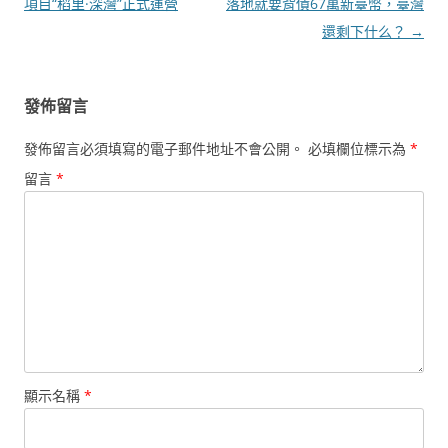
導
項目“稻里·深灣”正式運營
落地就要背債67萬新臺幣，臺灣
覽
還剩下什么？
→
發佈留言
發佈留言必須填寫的電子郵件地址不會公開。
必填欄位標示為
*
留言
*
顯示名稱
*