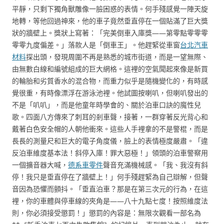
平靜，只剩下獨角獸雕像一臉困惑的表情。何手殘感覺一陣天旋
地轉，等他回過神來，他的車子竟然垂直停在一個貼滿了巨大獎
狀的牆壁上。獎狀上寫著：「完美倒車入庫獎——第零點零零零
零零九度偏差。」落款人是「倒車王」。他趕緊從車窗
台北汽車
材料
探出頭，發現周圍不再是熟悉的城市街道，而是一望無際、
由無數白線和編號組成的巨大網格。這裡的空氣聞起來像是新買
的輪胎和劣質香水的混合物，而重力似乎是隨機變化的，有時感
覺很重，有時像漂浮在游泳池裡。他試圖按喇叭，但喇叭發出的
不是「叭叭」，而是他童年時學會的、關於泊車口訣的魔性兒
歌。四面八方傳來了刺耳的剎車聲，接著，一群穿著反光背心和
戴著白色安全帽的人朝他衝來。這些人手裡拿的不是警棍，而是
長長的測量尺和巨大的電子角度儀，臉上的表情極度嚴肅。「違
反泊車維度基本法！斜停入庫！罪大惡極！」領頭的泊車警察用
一個擴音器大喊，
德系車零件
聲音充滿機械感。「我、我沒有斜
停！我只是垂直停在了牆壁上！」何手殘趕緊為自己辯解，但聲
音因為恐懼而顫抖。「垂直泊車？那是在第三次元的行為，在這
裡，你的車體與停車線的夾角是——八十九點七度！按照維度法
則，你必須接受懲罰！」懲罰的內容是：無限次觀看一部名為