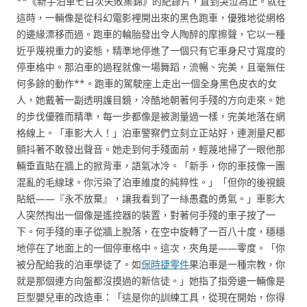
**《新手泊車七百次失敗集錦》的紀錄片，直到哭泣為止。就在
這時，一輛像是從科幻電影裡開出來的黑色跑車，優雅地從網格
的邊緣漂移而過。跑車的輪胎發出令人陶醉的摩擦聲，它以一種
近乎蔑視重力的姿態，精準地停進了一個只有它車身尺寸寬度的
停車格中。那泊車的過程就像一場舞蹈，流暢、完美，且毫無任
何多餘的動作**。跑車的駕駛座上走出一個全身黑色皮衣的女
人，她戴著一副透明護目鏡，冷酷地朝著何手殘的方向走來。她
的步伐優雅而精準，每一步都像是被測量過一樣，完美地落在網
格線上。「車影大人！」泊車警察們立刻立正站好，連測量尺都
顫抖著不敢發出聲音。她走到何手殘面前，輕蔑地掃了一眼他那
輛垂直貼在牆上的掀背車，語氣冰冷。「新手，你的車技像一團
混亂的毛線球。你污染了泊車維度的純粹性。」「但你的後視鏡
貼紙——『永不放棄』，讓我看到了一絲愚蠢的勇氣。」車影大
人突然掏出一個像是遙控器的裝置，對著何手殘的車子按了一
下。何手殘的車子從牆上脫落，在空中旋轉了一百八十度，穩穩
地停在了地面上的一個停車格中。這次，夾角是——零度。「你
被分配給我的泊車學徒了。如
保時捷零件
果泊車是一種宗教，你
就是那個連方向盤都沒摸過的新信徒。」她指了指旁邊一輛像是
巨型嬰兒車的改造車：「這是你的訓練工具，從現在開始，你得