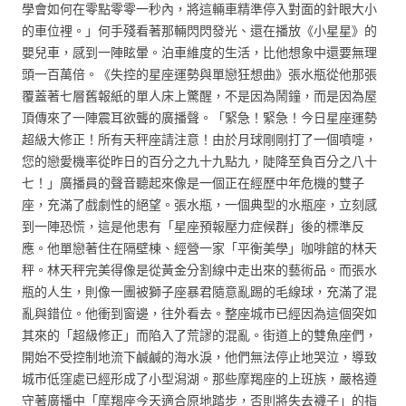
學會如何在零點零零一秒內，將這輛車精準停入對面的針眼大小
的車位裡。」何手殘看著那輛閃閃發光、還在播放《小星星》的
嬰兒車，感到一陣眩暈。泊車維度的生活，比他想象中還要無理
頭一百萬倍。《失控的星座運勢與單戀狂想曲》張水瓶從他那張
覆蓋著七層舊報紙的單人床上驚醒，不是因為鬧鐘，而是因為屋
頂傳來了一陣震耳欲聾的廣播聲。「緊急！緊急！今日星座運勢
超級大修正！所有天秤座請注意！由於月球剛剛打了一個噴嚏，
您的戀愛機率從昨日的百分之九十九點九，陡降至負百分之八十
七！」廣播員的聲音聽起來像是一個正在經歷中年危機的雙子
座，充滿了戲劇性的絕望。張水瓶，一個典型的水瓶座，立刻感
到一陣恐慌，這是他患有「星座預報壓力症候群」後的標準反
應。他單戀著住在隔壁棟、經營一家「平衡美學」咖啡館的林天
秤。林天秤完美得像是從黃金分割線中走出來的藝術品。而張水
瓶的人生，則像一團被獅子座暴君隨意亂踢的毛線球，充滿了混
亂與錯位。他衝到窗邊，往外看去。整座城市已經因為這個突如
其來的「超級修正」而陷入了荒謬的混亂。街道上的雙魚座們，
開始不受控制地流下鹹鹹的海水淚，他們無法停止地哭泣，導致
城市低窪處已經形成了小型潟湖。那些摩羯座的上班族，嚴格遵
守著廣播中「摩羯座今天適合原地踏步，否則將失去襪子」的指