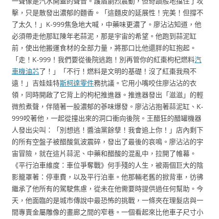
一聲像是汽水開蓋的聲音。護盾劇烈震動，但奇蹟般地擋住了攻
擊，只是散發出濃郁的麵香。「這麵皮的延展性！完美！但撐不
了太久！」K-999焦急地大喊，中藥味更濃了。廖沾沾知道，他
必須帶走他那缸陳年老蒜泥，那是宇宙的希望。他跑到蒜泥缸
前，使出他搬運食材的全部力量，將那口比他還胖的缸抱起。
「走！K-999！我們要從後院逃跑！別再管你的紅棗枸杞燃料
汽
車機油芯
了！」「不行！燃料是文明的基礎！沒了紅棗我飛不
遠！」吉娃娃特
斯柯達零件
務抗議。它用小嘴咬住廖沾沾的衣
領，同時開啟了它背上的枸杞推進器。推進器發出「滋滋」的輕
微煎煮聲，伴隨著一股濃郁的蔘味爆發。廖沾沾抱著蒜泥缸、K-
999咬著他，一起從撞出來的洞口衝向後院。王醋狂的醋罐機器
人發出尖叫：「別想逃！醬油黨餘孽！我會追上你！」店內剩下
的所有空盤子被醋酸氣波震碎，發出了最後的哀鳴。廖沾沾的宇
宙冒險，就在這片蒜泥、中藥和醋酸的混亂中，拉開了帷幕。
《平行泊車維度：車位爭奪戰》何手殘的人生，被兩個巨大的陰
影籠罩著：停車費，以及平行泊車。他那輛老舊的掀背車，彷彿
繼承了他所有的駕駛焦慮，從未在他需要時提供過任何幫助。今
天，他面臨的是城市傳說中最恐怖的挑戰，一條夾在理髮店與一
間專賣金屬雕像的畫廊之間的窄巷。一個看起來比他車子尺寸小