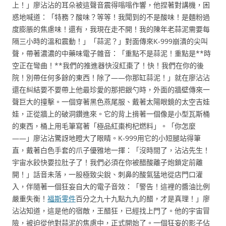
上！」廖沾沾的耳朵被這聲音震得嗡嗡作響，他捏著對講機，困
惑地喊道：「特務？酸味？等等！我聞到的不是酸味！是麵粉過
度膨脹的焦慮味！還有，我現在走不開！我的陳年老蒜泥需要每
隔三小時的溫和震動！」「蒜泥？」對面傳來K-999崩潰的尖叫
聲，帶著濃濃的中藥味電子雜音：「重點不是蒜泥！重點是**時
空正在彎曲！**我們的推進器快沒紅棗了！快！我們在你的後
院！別帶任何多餘的東西！除了——你那缸蒜泥！」就在廖沾沾
還在糾結要不要帶上他最珍愛的那把銀勺時，外面的牆壁傳來一
聲巨大的撞擊。一個穿著黑色燕尾服、戴著太陽眼鏡的太空吉娃
娃，正從牆上的破洞鑽進來。它的背上揹著一個像是小型瓦斯桶
的東西，桶上用毛筆寫著「極品紅棗枸杞燃料」。「你怎麼
——」廖沾沾驚訝地瞪大了眼睛。K-999用它的小短腿站得筆
直，戴著白色手套的爪子優雅地一揮：「沒時間了，沾沾先生！
宇宙水餃快要拉肚子了！我們必須在你被醋酸離子炮鎖定前離
開！」話音未落，一股極致尖銳、刺鼻的酸氣猛地從店門口灌
入，伴隨著一個狂妄自大的電子音效：「警告！這裡的醬油比例
嚴重失衡！
福斯零件
百分之九十九點九九的醋，才是真理！」廖
沾沾知道，這是他的宿敵，王醋狂，已經找上門了。他的宇宙冒
險，被迫從他對蒜泥的焦慮中，正式開始了。一個狂妄的影子佔