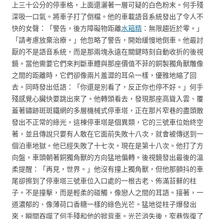
上三十公分的停車格，上面還灑著一層可疑的白色粉末。何手殘
深吸一口氣。將車子打了倒檔。他的車載語音系統發出了令人不
快的女聲：「警告，後方障礙物距離
水箱精
：無限趨近於零。」
「請考慮放棄治療。」他忽略了警告，開始緩慢地倒車。他最討
厭的不是語音系統，而是那兩塊永遠在關鍵時刻自動收折的後視
鏡。當他需要它們來判斷車體與那座價值不菲的銅製獨角獸雕像
之間的距離時，它們卻像兩片羞澀的耳朵一樣，優雅地縮了回
去。同時發出低語：「你還是別看了，反正你也停不好。」何手
殘感覺心臟快要跳出來了。他轉頭看去，發現那座高聳入雲、覆
蓋著鏽跡斑斑鐵網的多層機械式停車塔，正在那片窄巷的盡頭散
發出不正常的綠光。這棟停車塔是個異類，它的三號車位始終空
著，並且傳說只要有人敢在它面前失敗十八次，就會被傳送到一
個泊車地獄。他已經失敗了十七次。現在是第十八次。他打了方
向盤，車頭朝著銅獨角獸的方向猛地偏轉。後視鏡發出最後的溫
柔提醒：「再見，世界。」他沒有撞上獨角獸，但他那顫抖的車
尾卻擦到了停車塔三號車位入口處的一根古老、佈滿苔蘚的柱
子。不是撞擊，而是輕柔的碰觸，像戀人之間的耳語。接著，一
道濃郁的、像薄荷口香糖一樣的綠色光芒。猛地從柱子爆發出
來，瞬間吞噬了何手殘和他的掀背車。光芒消失後，窄巷恢復了