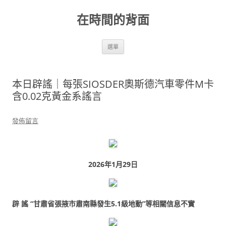
跳
至
在時間的背面
主
要
內
容
選單
本日辟謠｜每張SIOSDER奧斯德汽車零件M卡
含0.02克黃金系謠言
發佈留言
2026年1月29日
辟 謠 “甘肅省張掖市肅南縣發生5.1級地動”等相關信息不實