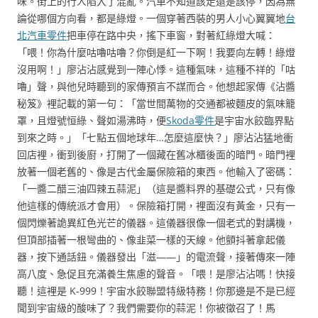
味。街上的行人陷入了混亂。汽車不知道該走還是該停，因為無
論從哪個方向看，都是綠燈。一個穿著西裝的男人小心翼翼地
台
北汽車零件
把車停在路中央，搖下車窗，對著紅綠燈大喊：
「喂！你為什麼咕嚕咕嚕？你倒是紅一下啊！我要向左轉！綠燈
沒用啊！」廖沾沾感覺到一陣心悸。這種氣味，這種不祥的「咕
嚕」聲，與他兒時聽到的家傳預言不謀而合。他想起家傳《沾醬
秘笈》裡記載的第一句：「當世間萬物的交通都被麵皮的氣味籠
罩，且燈號恒綠、聲如湯沸時，便
Skoda零件
是宇宙水餃臨界點
到來之時。」「七點五個地球年…怎麼這麼快？」廖沾沾猛地衝
回店裡，衝到後廚，打開了一個藏在舊冰櫃後面的暗門。暗門裡
放著一個老舊的、像是古代金屬保險箱的東西。他輸入了密碼：
「一醬二醋三油四辣五蒜泥」（這是醬料界的基礎公式，只有像
他這樣的傳統派才會用）。保險箱打開，裡面沒有黃金，只有一
個閃爍著詭異紅色光芒的儀器。這儀器很像一個老式的對講機，
但頂部插著一根彎曲的、像韭菜一樣的天線。他顫抖著拿起儀
器，按下通話鈕。儀器發出「滋——」的電流聲，接著傳來一陣
高八度、急促且充滿養生焦慮的聲音。「喂！是廖沾沾嗎！快接
聽！這裡是 K-999！宇宙水餃聯盟特級特務！你那邊是不是已經
聞到宇宙級的酸味了？我們需要你的蒜泥！你被徵召了！馬