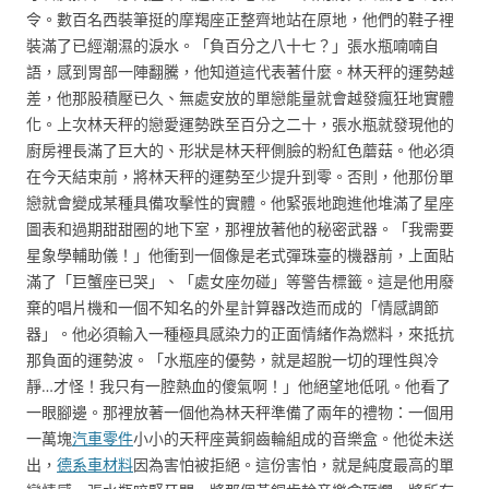
令。數百名西裝筆挺的摩羯座正整齊地站在原地，他們的鞋子裡
裝滿了已經潮濕的淚水。「負百分之八十七？」張水瓶喃喃自
語，感到胃部一陣翻騰，他知道這代表著什麼。林天秤的運勢越
差，他那股積壓已久、無處安放的單戀能量就會越發瘋狂地實體
化。上次林天秤的戀愛運勢跌至百分之二十，張水瓶就發現他的
廚房裡長滿了巨大的、形狀是林天秤側臉的粉紅色蘑菇。他必須
在今天結束前，將林天秤的運勢至少提升到零。否則，他那份單
戀就會變成某種具備攻擊性的實體。他緊張地跑進他堆滿了星座
圖表和過期甜甜圈的地下室，那裡放著他的秘密武器。「我需要
星象學輔助儀！」他衝到一個像是老式彈珠臺的機器前，上面貼
滿了「巨蟹座已哭」、「處女座勿碰」等警告標籤。這是他用廢
棄的唱片機和一個不知名的外星計算器改造而成的「情感調節
器」。他必須輸入一種極具感染力的正面情緒作為燃料，來抵抗
那負面的運勢波。「水瓶座的優勢，就是超脫一切的理性與冷
靜…才怪！我只有一腔熱血的傻氣啊！」他絕望地低吼。他看了
一眼腳邊。那裡放著一個他為林天秤準備了兩年的禮物：一個用
一萬塊
汽車零件
小小的天秤座黃銅齒輪組成的音樂盒。他從未送
出，
德系車材料
因為害怕被拒絕。這份害怕，就是純度最高的單