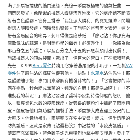
滿了那扇被撞破的牆門邊緣，光線一瞬間被極端的酸氣扭曲。一
個閃閃發光、像醋罐的機器人緩緩漂浮進來，它的底座還不斷噴
射著白色醋霧。它身上掛著「醋狂派大勝利」的霓虹燈牌，閃爍
得讓人眼睛發疼，同時發出警報。王醋狂的聲音再次響起，這次
帶著金屬回音的嘲弄，刺耳得像是磨砂紙。「廖沾沾！你那充滿
腐敗氣味的蒜泥，是對醬料學的侮辱！必須淨化！」「你將為你
那百分之五的醬油，以及百分之九十五的邪惡蒜頭付出代價！」
醋罐機器人的頂端裂開，露出了一個巨大的管口，正在聚積藍色
光芒。K-999
Benz零件
特務用它穿著燕尾服的小爪子，一把抓
VW
零件
住了廖沾沾的褲腳催促著他。「快點！
水箱水
沾沾先生！那
是醋酸離子炮！專門用來溶解有機發酵物的！」「它會把你的蒜
泥在零點一秒內變成無菌的、純淨的白醋！那是浩劫啊！」「不
准動我的蒜泥！」廖沾沾發出了醬料學家對待信仰般的怒吼。他
以一種專業包水餃的極限速度，從旁邊的麵粉堆中抓起了兩團麵
皮。麵皮被他用氣功般的捏製手法，瞬間擴大成直徑三公尺的巨
大麵皮。他猛地擲出，兩張麵皮在空中交疊，變成一個半透明的
防禦護盾。這就是家傳《沾醬秘笈》中記載的「水餃皮護盾」，
薄韌而充滿彈性。藍色離子炮光束猛烈地擊中麵皮護盾，發出了