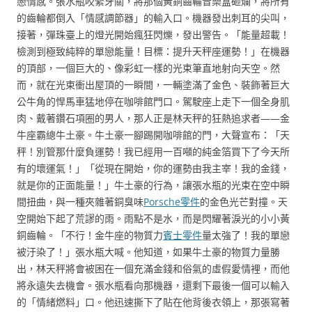
戀情感。張水瓶咬緊牙關，將那個黃銅齒輪音樂盒砸爛，將所有
的齒輪都倒入「情感調節器」的輸入口。機器發出刺耳的尖叫，
接著，彈珠臺上的燈光開始瘋狂閃爍，發出警告。「能量超載！
檢測到極致純粹的單戀能量！目標：提升天秤座運勢！」在機器
的頂部，一個巨大的、像彩虹一樣的光束筆直地射向天空。然
而，就在光束衝出屋頂的一瞬間，一輛塗滿了金色、裝飾著巨大
公牛角的悍馬車猛地停在咖啡館門口。駕駛座上走下一個全身肌
肉、戴著鑽石項圈的男人，那人正是林天秤的狂熱追求者——金
牛座霸總牛土豪。牛土豪一腳踢開咖啡館的門，大聲宣布：「天
秤！別管那什麼負運勢！我已經用一百噸的純金箔買下了今天所
有的壞運氣！」「從現在開始，你的運勢由我主宰！我的金錢，
就是你的正面能量！」牛土豪的行為，讓張水瓶的光束在空中瞬
間扭曲，與一種夾雜著銅臭味
Porsche零件
的金色光芒對撞。天
空開始下起了荒謬的雨。雨點不是水，而是閃耀著淚光的小小黃
銅齒輪。「不行！金牛座的物質力
賓士零件
量太強了！我的單戀
被汙染了！」張水瓶大喊。他知道，如果牛土豪的物質力量勝
出，林天秤將會被困在一個充滿金錢和俗氣的虛假愛情裡，而他
將永遠失去機會。張水瓶看向那機器，還剩下最後一個可以輸入
的「情緒燃料」口。他迅速撕下了貼在他背後衣領上，那張寫著