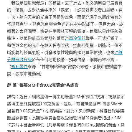
「我就是個單戀傻瓜」的標籤，丟了進去。他必須用自己最真實
的「傻氣」去對抗金牛座的「霸氣」！調節器再次發出轟鳴，這
一次，射向天空的光束不再是彩虹色，而是充滿了水瓶座特有的
怪誕藍色**。藍色光束與金色光芒在空中形成了一個巨大的、旋
轉著的太極圖案，像是在爭奪林天秤的靈魂。這場以星座運勢為
賭注、以單戀能量為武器的荒唐
汽車冷氣芯
戰爭，正式打響了。
藍色與金色的光芒在林天秤咖啡館上空劇烈衝撞，創造出一個不
斷旋轉的怪異氣旋。引發破壞性地動的預兆異常信號，也未
油氣
分離器改良版
發布任何地動預警、預報信息。網傳內容不實。
（
賓利零件
來源：“甘肅網絡舉報”微信公眾號、張掖市融媒體中
間、張掖市地動局）
辟 謠 “每張SIM卡含0.02克黃金”系謠言
詳情：近日，網絡流傳一博主用廢舊SIM卡“煉金”視頻，視頻顯示
該博主最終提取超190克黃金。是以，有自媒體發布“每張SIM卡
里含有0.02克黃金”，引發議論。對此，央視新聞、科技日報等媒
體展開調查，長期從事貴金屬收受接管行業的從業者指出，SIM
卡芯片中含金量極低（凡是每張卡僅含有0.02mg擺佈的黃金，甚
至更少），和傳言數據相差1000倍，換算下來等于要10萬張芯片