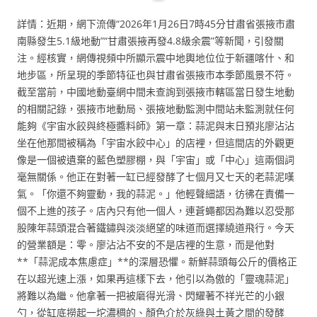
詳情：近期，網下流傳“2026年1月26日7時45分甘肅省張掖市肅
南縣發生5.1級地動”“甘肅張掖再發4.8級余震”等新聞，引發關
注。經核實，網傳視頻中所顯示震中地輿地位位于新疆喀什、和
地步區，所呈現的季節特征也與甘肅省張掖市本季節風景不符。
截至當前，中國地動臺網中間未查詢到張掖市轄區當日發生地動
的相關記錄，張掖市地動局、張掖地動監測中間站未監測就任何
能夠《宇宙水餃與終極醬料師》第一章：蒜泥與末日預兆廖沾沾
坐在他那間被稱為「宇宙水餃中心」的店裡，但這間店的外觀更
像是一個被遺棄的藍色塑膠棚，與「宇宙」或「中心」這兩個詞
毫無關係。他正在對著一缸已經發酵了七個月又七天的老蒜泥嘆
氣。「你還不夠靈動，我的蒜泥。」他輕聲細語，彷彿在責備一
個不上進的孩子。店內只有他一個人，連蒼蠅都因為難以忍受那
股陳年蒜頭混合著鐵鏽與淡淡絕望的味道而選擇繞道飛行。今天
的營業額是：零。廖沾沾不安的不是店裡的生意，而是他對
**「蒜泥成本焦慮症」**的深層恐懼。新鮮蒜頭每公斤的價格正
在以超光速上漲，如果再這樣下去，他引以為傲的「靈魂蒜泥」
將難以為繼。他拿著一把被磨得光滑、閃耀著不祥光芒的小銀
勺，從缸底撈起一坨濃稠的、顏色介於灰綠與土黃之間的發酵