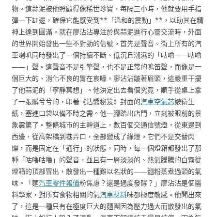
物。這蒜泥被他照顧得像稀世珍寶，每隔三小時，他就要用手指
彈一下缸邊，確保它能感受到**「溫和的震動」**，以助其在精
神上達到圓滿。就在廖沾沾專注於與蒜泥進行心靈交流時，外面
的世界開始發出一些不對勁的信號。首先是聲音。街上所有的汽
車喇叭同時發出了一個持續不斷、低沉且潮濕的「咕嚕——咕嚕
——」聲。這聲音不是引擎聲，也不是正常的鳴笛聲，而像是一
個巨大的、消化不良的胃在哀嚎。廖沾沾皺著眉頭，這嚴重干擾
了他蒜泥的「寧靜冥想」。他決定出去看個究竟，順手從桌上拿
了一張髒兮兮的，印著《沾醬秘笈》封面的
汽車空氣芯
皺衛生
紙，塞進口袋以備不時之需。他一腳踏出店門，立刻被眼前的景
象震驚了。整條城市的主幹道上，數百個交通信號燈，從東邊到
西邊，從高架橋到巷弄口，全部變成了綠燈。它們不是交替閃
爍，而是固定在「通行」的狀態，同時，每一個燈箱都發出了那
種「咕嚕咕嚕」的聲音，並且有一層淡淡的、熱氣騰騰的白霧從
燈箱的頂部冒出，散發出一種難以名狀的——麵粉蒸煮過頭的氣
味。「麵
汽車零件報價
粉焦慮？還是過度發酵？」廖沾沾是個醬
料學家，對所有食物相關的氣
汽車材料
味都極度敏感。他聞出來
了，這是一種只有在極度巨大的麵團因為壓力過大而散發出的氣