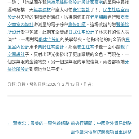
一跳：「她試圖在我
侘寂風
綠裝修設計
設計家豪宅
的單戀中尋找
邏輯結構！天
無毒建材
秤座太可怕
豪宅設計
了！」
民生社區室內
設計
林天秤的眼睛變得通紅，彷彿兩個正在
老屋翻新
進行精
商業
空間室內設計
密測量的電子磅秤
綠設計師
。這場荒誕的戀
醫美診
所設計
愛爭奪戰，此刻完全變成
日式住宅設計
了林天秤的個人表
演**，一場對稱
退休宅設計
的美學祭典。他掏出他的純金箔信
禪
風室內設計
用卡
樂齡住宅設計
，那張
養生住宅
卡像一面小鏡
親子
空間設計
子，反射出藍光後發出了更加耀眼的金色。而現在，一
個是無限的金錢物慾，另一個是無限的單戀傻氣，兩者都極端
牙
醫診所設計
到讓她無法平衡。
分類:
分數
，發佈日期:
2026 年 2 月 13 日
，作者:
文
←
葉孝忠：最美的一專包養條路
前央行顧問：中國對外貿易戰略
章
需作嚴秀傳醫院體檢項目重調整