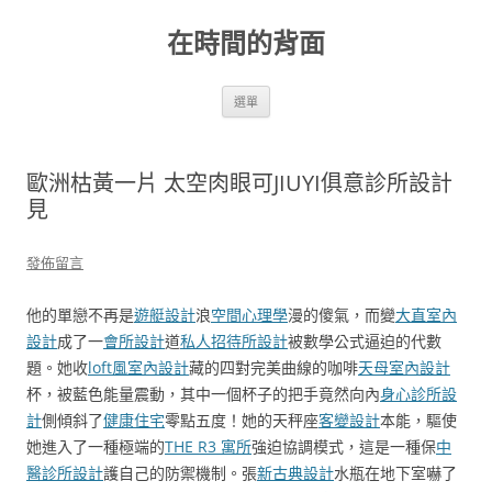
跳
至
在時間的背面
主
要
內
容
選單
歐洲枯黃一片 太空肉眼可JIUYI俱意診所設計
見
發佈留言
他的單戀不再是
遊艇設計
浪
空間心理學
漫的傻氣，而變
大直室內
設計
成了一
會所設計
道
私人招待所設計
被數學公式逼迫的代數
題。她收
loft風室內設計
藏的四對完美曲線的咖啡
天母室內設計
杯，被藍色能量震動，其中一個杯子的把手竟然向內
身心診所設
計
側傾斜了
健康住宅
零點五度！她的天秤座
客變設計
本能，驅使
她進入了一種極端的
THE R3 寓所
強迫協調模式，這是一種保
中
醫診所設計
護自己的防禦機制。張
新古典設計
水瓶在地下室嚇了