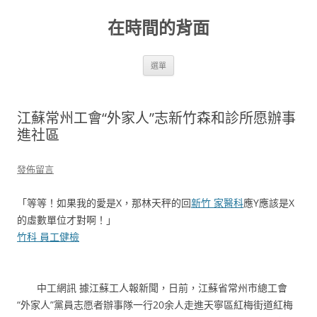
跳
至
在時間的背面
主
要
內
容
選單
江蘇常州工會“外家人”志新竹森和診所愿辦事
進社區
發佈留言
「等等！如果我的愛是X，那林天秤的回
新竹 家醫科
應Y應該是X
的虛數單位才對啊！」
竹科 員工健檢
中工網訊 據江蘇工人報新聞，日前，江蘇省常州市總工會
“外家人”黨員志愿者辦事隊一行20余人走進天寧區紅梅街道紅梅