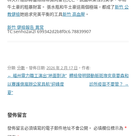
牛土豪的粗暴財富。 張水瓶和牛土豪這兩個極端，都成了
新竹 公
教健檢
她追求完美平衡的工具
新竹 高血壓
。
新竹 健檢報告 異常
TC:senho2ai2l 699342d2b8f0c6.78839907
分類:
分數
，發佈日期:
2026 年 2 月 17 日
，作者:
文
←
福州電力職工演出“地面對決”
體檢發明頸動脈斑塊究竟要森和
章
以賽護億嵐辦公家具航“迎峰度
診所疫苗不要管？
→
導
夏”
覽
發佈留言
發佈留言必須填寫的電子郵件地址不會公開。
必填欄位標示為
*