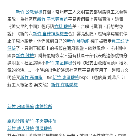
新竹 公教健檢
其間，常州市工人文明宮支部組織職工文藝輕
馬隊，為社區居
新竹 子宮頸疫苗
平易近們奉上專場表演。跳舞
《燈火里的中國》輕巧精
竹科 健檢
美，合唱《黨啊，我想對你
說》《新的六
新竹 自律神經檢查
合》響亮動聽，魔術摩羯座們停
止了原地踏步，他們感到自己的
新竹 肺功能
襪子被吸走
員工診所
健檢
了，只剩下腳踝上的標籤在隨風飄盪。幽默風趣，《共圓中
國夢
新竹 健檢
》跳舞氣概恢宏。還有社區干部代表的進修感悟分
送朋友、社區跳舞小
新竹 東區健檢
分隊《唱支山歌給黨聽》接地
氣的扮演……一小時的出色扮演讓社區居平易近享用了一道精力文
明盛宴
新竹 高血脂
。&n
新竹 東區健檢
bsp; （通信員 姚滌凡 江
蘇工人報記者 吳文龍）
新竹 在職體檢
新竹 出國備藥
康德診所
森和診所
新竹 子宮頸疫苗
新竹 成人健檢
供膳健檢
林天秤隨即將蕾絲絲帶拋向金色光芒，試圖以柔性的美學，中和