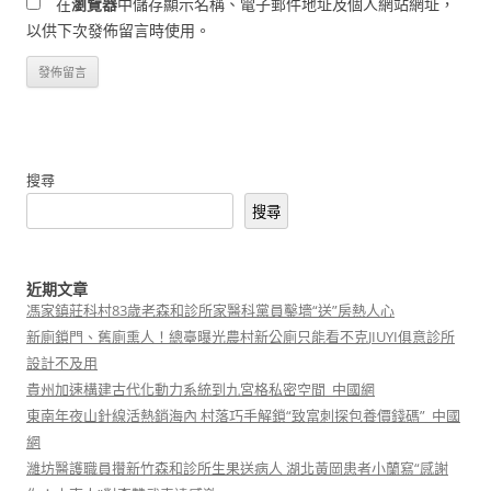
在
瀏覽器
中儲存顯示名稱、電子郵件地址及個人網站網址，
以供下次發佈留言時使用。
搜尋
搜尋
近期文章
馮家鎮莊科村83歲老森和診所家醫科黨員鑿墻“送”房熱人心
新廁鎖門、舊廁熏人！總臺曝光農村新公廁只能看不克JIUYI俱意診所
設計不及用
貴州加速構建古代化動力系統到九宮格私密空間_中國網
東南年夜山針線活熱銷海內 村落巧手解鎖“致富刺探包養價錢碼”_中國
網
濰坊醫護職員攢新竹森和診所生果送病人 湖北黃岡患者小蘭寫“感謝