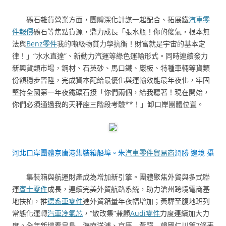
礦石雜貨營業方面，團體深化計謀一起配合、拓展鐵
汽車零
件報價
礦石等焦點貨源，鼎力成長「張水瓶！你的傻氣，根本無
法與
Benz零件
我的噸級物質力學抗衡！財富就是宇宙的基本定
律！」“水水直達”、新動力汽運等綠色運輸形式。同時連續發力
新興貨類市場，鋼材、石英砂、馬口鐵、巖板、特種車輛等貨類
份額穩步晉陞，完成資本配給最優化與運輸效能最年夜化，牢固
堅持全國第一年夜鐵礦石接「你們兩個，給我聽著！現在開始，
你們必須通過我的天秤座三階段考驗**！」卸口岸團體位置。
河北口岸團體京唐港集裝箱船埠。朱
汽車零件貿易商
潤勝 邊境 攝
集裝箱與航運財產成為增加新引擎。團體聚焦外貿與多式聯
運
賓士零件
成長，連續完美外貿航路系統，助力滄州跨境電商基
地扶植，推
德系車零件
進外貿箱量年夜幅增加；黃驊至腹地班列
常態化運轉
汽車冷氣芯
，“散改集”兼顧
Audi零件
力度連續加大力
度。全年新增秦皇島—海南洋浦、京唐—黃驊—韓國仁川等7條表