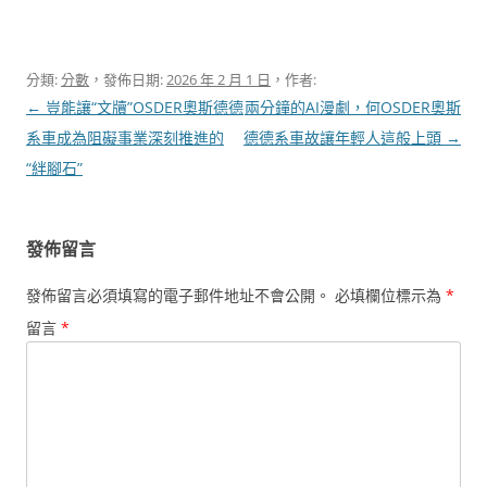
分類:
分數
，發佈日期:
2026 年 2 月 1 日
，作者:
文
←
豈能讓“文牘”OSDER奧斯德德
兩分鐘的AI漫劇，何OSDER奧斯
章
系車成為阻礙事業深刻推進的
德德系車故讓年輕人這般上頭
→
導
“絆腳石”
覽
發佈留言
發佈留言必須填寫的電子郵件地址不會公開。
必填欄位標示為
*
留言
*