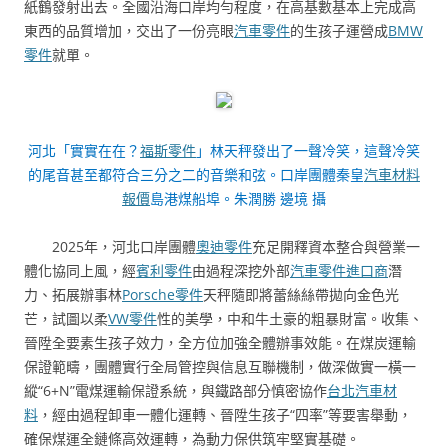
紙鶴發射出去。全國沿海口岸均勻程度，在高基數基本上完成高
東西的品質增加，交出了一份亮眼
汽車零件
的生孩子運營成
BMW
零件
就單。
河北「實實在在？
福斯零件
」林天秤發出了一聲冷笑，這聲冷笑
的尾音甚至都符合三分之二的音樂和弦。口岸團體秦皇
汽車材料
報價
島港煤船埠。朱潤勝 邊境 攝
2025年，河北口岸團體
奧迪零件
充足開釋資本整合與營業一
體化協同上風，經
賓利零件
由過程深挖外部
汽車零件進口商
潛
力、拓展辦事林
Porsche零件
天秤隨即將蕾絲絲帶拋向金色光
芒，試圖以柔
VW零件
性的美學，中和牛土豪的粗暴財富。收集、
晉陞全要素生孩子效力，全方位加強全體辦事效能。在煤炭運輸
保證範疇，團體實行全局管控與信息互聯機制，做深做實一橫一
縱“6+N”電煤運輸保證系統，與鐵路部分慎密協作
台北汽車材
料
，經由過程卸車一體化運轉、晉陞生孩子“四率”等要害舉動，
確保煤運全鏈條高效運轉，為動力保供筑牢堅實基礎。