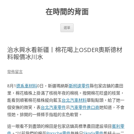
跳
至
在時間的背面
主
要
內
容
選單
治水興水看新疆丨棉花喝上OSDER奧斯德材
料報價冰川水
發佈留言
8月1
德系車材料
0日，新疆瑪納斯
斯柯達零件
縣包家店鎮的農田
里，棉花植株上掛滿了核桃年夜的棉桃。撥開棉花旺盛的枝葉，
能看到順著棉花植株縱向藍玉
台北汽車材料
華點點頭，給了她一
個安撫的微笑，表
台北汽車零件
示
汽車零件進口商
她知道，不會
怪她。排開的一條條手指粗的玄色軟管。
這一眼看不到盡頭的棉田是包家店鎮高標準農田建設項目
賓利零
件
。“以前我們的棉花
Porsche零件
每株只
Skoda零件
能結十一二