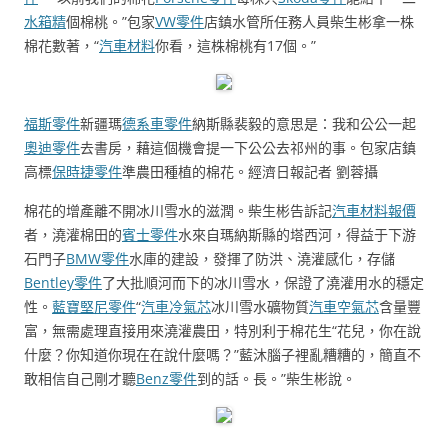
水箱精
個棉桃。”包家
VW零件
店鎮水管所任務人員柴生彬拿一株
棉花數著，“
汽車材料
你看，這株棉桃有17個。”
福斯零件
新疆瑪
德系車零件
納斯縣裴毅的意思是：我和公公一起
奧迪零件
去書房，藉這個機會提一下公公去祁州的事。包家店鎮
高標
保時捷零件
準農田種植的棉花。經濟日報記者 劉蓉攝
棉花的增產離不開冰川雪水的滋潤。柴生彬告訴記
汽車材料報價
者，澆灌棉田的
賓士零件
水來自瑪納斯縣的塔西河，得益于下游
石門子
BMW零件
水庫的建設，發揮了防洪、澆灌感化，存儲
Bentley零件
了大批順河而下的冰川雪水，保證了澆灌用水的穩定
性。
藍寶堅尼零件
“
汽車冷氣芯
冰川雪水礦物質
汽車空氣芯
含量豐
富，無需處理直接用來澆灌農田，特別利于棉花生“花兒，你在說
什麼？你知道你現在在說什麼嗎？”藍沐腦子裡亂糟糟的，簡直不
敢相信自己剛才聽
Benz零件
到的話。長。”柴生彬說。