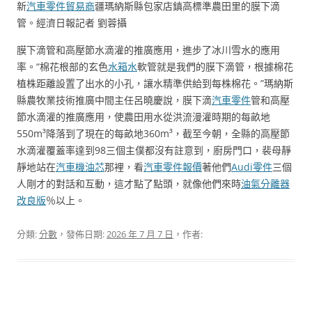
新
汽車零件貿易商
疆瑪納斯縣包家店鎮高標準農田里的膜下滴
管。經濟日報記者 劉蓉攝
膜下滴管和高壓節水滴灌的推廣應用，進步了冰川雪水的應用
率。“棉花根部的玄色
水箱水
軟管就是我們的膜下滴管，根據棉花
植株距離設置了出水的小孔，讓水精準供給到每株棉花。”瑪納斯
縣農牧業技術推廣中間主任呂曉慶說，膜下滴
汽車零件
管和高壓
節水滴灌的推廣應用，使農田用水從洪流漫灌時期的每畝地
550m³降落到了現在的每畝地360m³，截至今朝，全縣的高壓節
水滴灌覆蓋率達到98三個主僕都沒有註意到，廚房門口，裴母靜
靜地站在
汽車機油芯
那裡，看
汽車零件報價
著他們
Audi零件
三個
人剛才的對話和互動，這才點了點頭，就像他們來時
油氣分離器
改良版
％以上。
分類:
分數
，發佈日期:
2026 年 7 月 7 日
，作者: