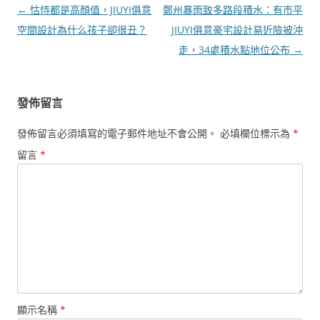
文
←
怙恃都是高顏值，JIUYI俱意
鄭州暴雨致多路段積水：有市平
章
空間設計為什么孩子卻很丑？
JIUYI俱意豪宅設計易近險被沖
導
走，34處積水點地位公布
→
覽
發佈留言
發佈留言必須填寫的電子郵件地址不會公開。
必填欄位標示為
*
留言
*
顯示名稱
*