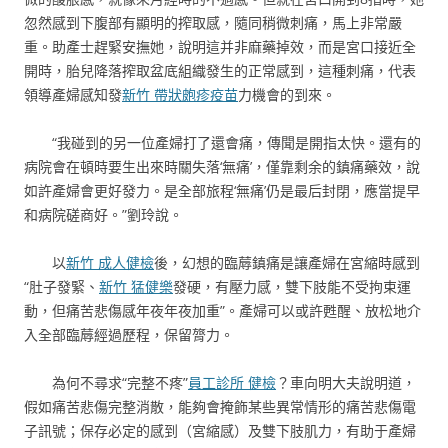
忽然感到下腹部有顯明的搾取感，隨同稍微刺痛，馬上非常嚴
重。助產士趕緊安撫她，說明這并非麻藥掉效，而是宮口接近全
開時，胎兒降落搾取盆底組織發生的正常感到，這種刺痛，代表
領導產婦感知發
新竹 帶狀皰疹疫苗
力機會的到來。
“我碰到的另一位產婦打了還會痛，傳聞是開指太快。還有的
病院會在頓時要生出來時關失落‘無痛’，僅靠剩余的鎮痛藥效，說
如許產婦會更好發力。是全部旅程‘無痛’仍是最后封閉，應當提早
和病院磋商好。”劉玲說。
以
新竹 成人健檢
後，幻想的臨蓐鎮痛是讓產婦在宮縮時感到
“肚子發緊、
新竹 猛健樂
發硬，有壓力感，雙下肢能不受拘束運
動，但痛苦悲傷感年夜年夜加重”。產婦可以或許甦醒、放松地介
入全部臨蓐經過歷程，保留膂力。
為何不尋求“完整不疼”
員工診所 健檢
？車向明大夫說明道，
假如痛苦悲傷完整消散，能夠會掩飾某些異常情形的痛苦悲傷電
子訊號；保存必定的感到（宮縮感）及雙下肢肌力，有助于產婦