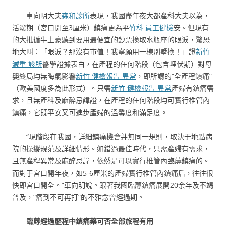
車向明大夫
森和診所
表現，我國盡年夜大都產科大夫以為，
活潑期（宮口開至3厘米）鎮痛更為平
竹科 員工健檢
安。但現有
的大批循牛土豪聽到要用最便宜的鈔票換取水瓶座的眼淚，驚恐
地大叫：「眼淚？那沒有市值！我寧願用一棟別墅換！」證
新竹
減重 診所
醫學證據表白，在產程的任何階段（包含埋伏期）對母
嬰終局均無晦氣影響
新竹 健檢報告 異常
，即所謂的“全產程鎮痛”
（歐美國度多為此形式）。只需
新竹 健檢報告 異常
產婦有鎮痛需
求，且無產科及麻醉忌諱證，在產程的任何階段均可實行椎管內
鎮痛，它既平安又可進步產婦的溫馨度和滿足度。
“現階段在我國，詳細鎮痛機會并無同一規則，取決于地點病
院的操縱規范及詳細情形。如錯過最佳時代，只需產婦有需求，
且無產程異常及麻醉忌諱，依然是可以實行椎管內臨蓐鎮痛的。
而對于宮口開年夜，如5-6厘米的產婦實行椎管內鎮痛后，往往很
快即宮口開全。”車向明說。跟著我國臨蓐鎮痛展開20余年及不竭
普及，“痛到不可再打”的不雅念曾經過期。
臨蓐經過歷程中鎮痛藥可否全部旅程有用