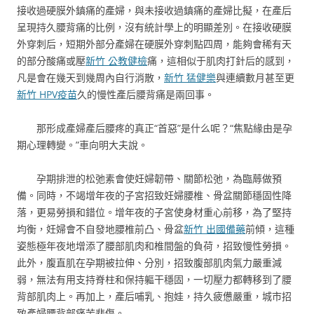
接收過硬膜外鎮痛的產婦，與未接收過鎮痛的產婦比擬，在產后
呈現持久腰背痛的比例，沒有統計學上的明顯差別。在接收硬膜
外穿刺后，短期外部分產婦在硬膜外穿刺點四周，能夠會稀有天
的部分酸痛或壓
新竹 公教健檢
痛，這相似于肌肉打針后的感到，
凡是會在幾天到幾周內自行消散，
新竹 猛健樂
與連續數月甚至更
新竹 HPV疫苗
久的慢性產后腰背痛是兩回事。
那形成產婦產后腰疼的真正“首惡”是什么呢？“焦點緣由是孕
期心理轉變。”車向明大夫說。
孕期排泄的松弛素會使妊婦韌帶、關節松弛，為臨蓐做預
備。同時，不竭增年夜的子宮招致妊婦腰椎、骨盆關節穩固性降
落，更易勞損和錯位。增年夜的子宮使身材重心前移，為了堅持
均衡，妊婦會不自發地腰椎前凸、骨盆
新竹 出國備藥
前傾，這種
姿態極年夜地增添了腰部肌肉和椎間盤的負荷，招致慢性勞損。
此外，腹直肌在孕期被拉伸、分別，招致腹部肌肉氣力嚴重減
弱，無法有用支持脊柱和保持軀干穩固，一切壓力都轉移到了腰
背部肌肉上。再加上，產后哺乳、抱娃，持久疲憊嚴重，城市招
致產婦腰背部痛苦悲傷。