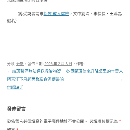
（應受訪者請求
新竹 成人健檢
，文中劉玲、李佳佳、王蓉為
假名）
分類:
分數
，發佈日期:
2026 年 2 月 8 日
，作者:
文
←
航班暫停無法運送救濟物資
冬奧閉環億嵐升降桌里的年青人
章
阿富汗下月起面臨糧食秀傳醫院
→
導
供膳缺乏
覽
發佈留言
發佈留言必須填寫的電子郵件地址不會公開。
必填欄位標示為
*
留言
*