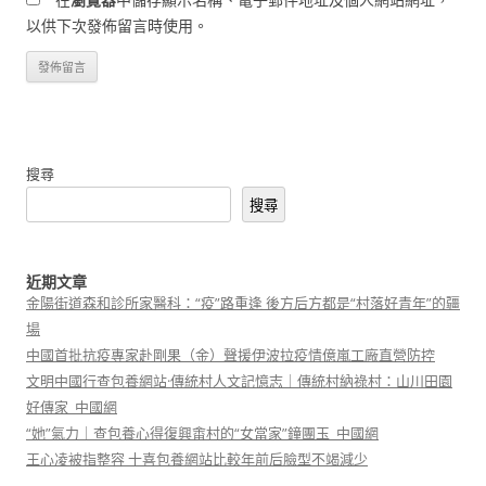
以供下次發佈留言時使用。
搜尋
搜尋
近期文章
金陽街道森和診所家醫科：“疫”路重逢 後方后方都是“村落好青年”的疆
場
中國首批抗疫專家赴剛果（金）聲援伊波拉疫情億嵐工廠直營防控
文明中國行查包養網站·傳統村人文記憶志｜傳統村納祿村：山川田園
好傳家_中國網
“她”氣力｜查包養心得復興畬村的“女當家”鐘團玉_中國網
王心凌被指整容 十喜包養網站比較年前后臉型不竭減少