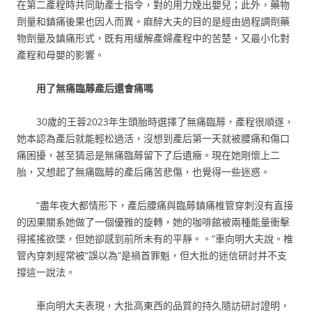
在第二產程時共同助產士指令，對的用力娩出嬰兒；此外，藥物
劑量和鎮痛後果也因人而異。麻醉大夫的目的是經由過程調劑藥
物劑量及鎮痛形式，既有用緩解產婦產程中的苦楚，又最小化對
產程和母嬰的影響。
用了無痛臨蓐產后還會痛嗎
30歲的王蓉2023年生頭胎時選擇了無痛臨蓐，產程很順遂，
她本認為產后就能輕松過活，沒想到產后第一天就被腰痛和傷口
痛困擾，甚至猜忌是無痛臨蓐留下了后遺癥。現在她剛懷上二
胎，又想起了無痛臨蓐的產后痛苦悲傷，也覺得一些迷惑。
“盡年夜大都情形下，產后腰痛與臨蓐鎮痛椎管穿刺沒有直接
的因果關系她做了一個優雅的旋轉，她的咖啡館被兩種能量衝擊
得搖搖欲墜，但她卻感到前所未有的平靜。。”車向明大夫說。椎
管內穿刺經常被“誤以為”是禍首罪魁，但大批的迷信研討并不支
撐這一說法。
車向明大夫表現，大批高東西的品質的持久隨訪研討證明，