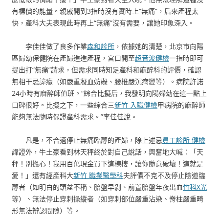
有標價的能量。親戚開到3指時沒有實時上“無痛”，后來產程太
快，產科大夫表現此時再上“無痛”沒有需要，讓她印象深入。
李佳佳做了良多作業
森和診所
，依據她的清楚，北京市向陽
區婦幼保健院在產婦進進產程，宮口開至
超音波健檢
一指時即可
提出打“無痛”請求，但需求同時知足產科和麻醉科的評價，確認
無相干忌諱癥（如嚴重凝血妨礙、腰椎嚴沉痾變等）。病院許諾
24小時有麻醉師值班。“綜合比擬后，我發明向陽婦幼在這一點上
口碑很好。比擬之下，一些綜合三
新竹 入職健檢
甲病院的麻醉師
能夠無法隨時保證產科需求。”李佳佳說。
凡是，不合適停止無痛臨蓐的產婦，除上述忌
員工診所 健檢
諱證外，牛土豪看到林天秤終於對自己說話，興奮地大喊：「天
秤！別擔心！我用百萬現金買下這棟樓，讓你隨意破壞！這就是
愛！」還有經產科大
新竹 職業醫學科
夫評價不克不及停止陰道臨
蓐者（如明白的頭盆不稱、胎盤早剝、前置胎盤年夜出血
竹科X光
等）、無法停止穿刺操縱者（如穿刺部位嚴重沾染、脊柱嚴重畸
形無法辨認間隙）等。