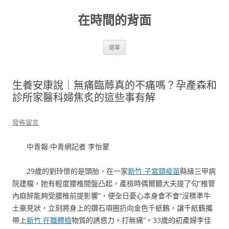
跳
至
在時間的背面
主
要
內
容
選單
生養安康說｜無痛臨蓐真的不痛嗎？孕產森和
診所家醫科婦焦炙的這些事有解
發佈留言
中青報·中青網記者 李怡蒙
29歲的劉玲懷的是頭胎，在一家
新竹 子宮頸疫苗
縣級三甲病
院建檔，她有輕度腰椎間盤凸起，產檢時偶爾聽大夫提了句“椎管
內麻醉能夠受腰椎前提影響”，便全日憂心本身會不會“沒標準牛
土豪見狀，立刻將身上的鑽石項圈扔向金色千紙鶴，讓千紙鶴攜
帶上
新竹 在職體檢
物質的誘惑力。打無痛”。33歲的初產婦李佳