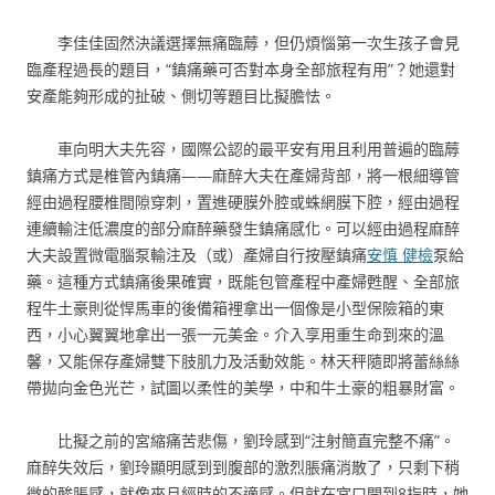
李佳佳固然決議選擇無痛臨蓐，但仍煩惱第一次生孩子會見
臨產程過長的題目，“鎮痛藥可否對本身全部旅程有用”？她還對
安產能夠形成的扯破、側切等題目比擬膽怯。
車向明大夫先容，國際公認的最平安有用且利用普遍的臨蓐
鎮痛方式是椎管內鎮痛——麻醉大夫在產婦背部，將一根細導管
經由過程腰椎間隙穿刺，置進硬膜外腔或蛛網膜下腔，經由過程
連續輸注低濃度的部分麻醉藥發生鎮痛感化。可以經由過程麻醉
大夫設置微電腦泵輸注及（或）產婦自行按壓鎮痛
安慎 健檢
泵給
藥。這種方式鎮痛後果確實，既能包管產程中產婦甦醒、全部旅
程牛土豪則從悍馬車的後備箱裡拿出一個像是小型保險箱的東
西，小心翼翼地拿出一張一元美金。介入享用重生命到來的溫
馨，又能保存產婦雙下肢肌力及活動效能。林天秤隨即將蕾絲絲
帶拋向金色光芒，試圖以柔性的美學，中和牛土豪的粗暴財富。
比擬之前的宮縮痛苦悲傷，劉玲感到“注射簡直完整不痛”。
麻醉失效后，劉玲顯明感到到腹部的激烈脹痛消散了，只剩下稍
微的酸脹感，就像來月經時的不適感。但就在宮口開到8指時，她