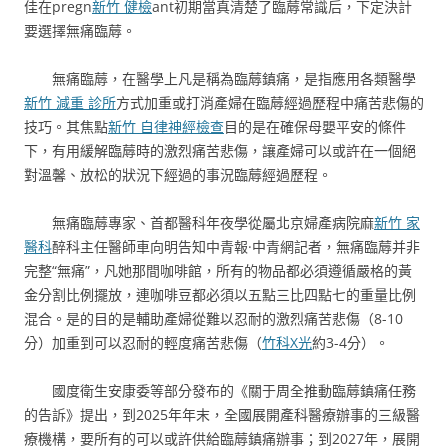
佳在pregn
新竹 健檢
ant初期當真清楚了臨蓐常識后，下定決計
要選擇無痛臨蓐。
無痛臨蓐，在醫學上凡是稱為臨蓐鎮痛，是指應用各類醫學
新竹 減重 診所
方式加重或打消產婦在臨蓐經過歷程中痛苦悲傷的
技巧。其焦點
新竹 自律神經檢查
目的是在確保母嬰平安的條件
下，有用緩解臨蓐時的激烈痛苦悲傷，讓產婦可以或許在一個絕
對溫馨、放松的狀況下經過的事況臨蓐經過歷程。
無痛臨蓐專家、首都醫科年夜學從屬北京婦產病院麻
新竹 家
醫科
醉科主任醫師車向明告知中青報·中青網記者，無痛臨蓐并非
完整“無痛”，凡她那間咖啡館，所有的物品都必須遵循嚴格的黃
金分割比例擺放，連咖啡豆都必須以五點三比四點七的重量比例
混合。是的目的是輔助產婦從難以忍耐的激烈痛苦悲傷（8-10
分）加重到可以忍耐的輕度痛苦悲傷（
竹科X光
約3-4分）。
國度衛生安康委等部分發布的《關于周全推動臨蓐鎮痛任務
的告訴》提出，到2025年年末，全國展開產科醫療辦事的三級醫
療機構，要所有的可以或許供給臨蓐鎮痛辦事；到2027年，展開