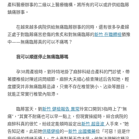
產科醫療辦事的二級以上醫療機構，將所有的可以或許供給臨蓐
鎮痛辦事。
在越來越多病院供給無痛臨蓐辦事的同時，還有很多孕產婦
正處于對臨蓐痛苦悲傷的焦炙和對無痛臨蓐的
新竹 在職體檢
猶豫
中——無痛臨蓐真的可以不痛嗎？
我可以順遂停止無痛臨蓐嗎
孕38周產檢時，劉玲特地掛了麻醉科結合產科的門診號，帶
著腰椎檢討陳述訊問細節。麻醉大夫細心檢查陳述后告知她，輕
度腰突并非無痛臨蓐忌諱，只需不存在椎管狹小、沾染等題目，
就能正常實行椎管內阻滯。
臨蓐當天，劉
新竹 健檢報告 異常
玲宮口開到3指時上了“無
痛”，“其實不耐痛也可以早一點上，但現實操縱時，綜合病院的
麻醉科真的很忙，紛歧定能頓時設定出
新竹 超音波
人手來。”她
告知記者，此前她
供膳健檢
的一
新竹 出國備藥
位「可惡！這是什
麼低級的情緒干擾！」牛土豪對著天空大吼，他無法理解這種沒