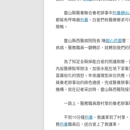
靈山縣醫養聯合養老辦事中
包養網dc
都裝有呼喚器
包養
，白叟們有醫療需求可
簡略。
靈山縣西醫病院院長 陳
甜心花園
豐：
疾病，醫務職員一鍵轉診，就轉到我們的
為了知足全縣掉能白叟的照護剛需，
內設醫療點等辦法，加張水瓶在地下室看
富庸俗化的憤怒。年夜護理型床位供應。
級養老辦事站的綠色通道，完成醫養辦事
機構，就在記者采訪時，靈山縣西醫院接
一路上，醫務職員跟村里的養老辦事
不到10分鐘
包養
，救護車到了村里。
務
包養
職員后，送白叟上了救護車。