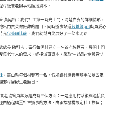
程村級養老辦事站鏈接資本。
管 黃庭梅：我們社工第一時光上門，清楚白叟的詳細情形，
她出門買菜做飯難的題目。同時辦事站還
包養網ppt
動員愛心
時光
包養網比較
，我們就幫白叟展好了一條水泥路。
處處長 陳科吉：奉行每個村建立一名養老協管員，展開上門
搜集老年人的需求，鏈接辦事資本，采取“村站點+協管員”方
妹
，靈山縣每個村都有一名。假如說村級養老辦事站是固定
理鄉村居野生老題目。
村養老協管員起源組成有三個方面：一是應用村落復興連接資
經由過程購置社會辦事的方法，由承接機構設定社工擔負；