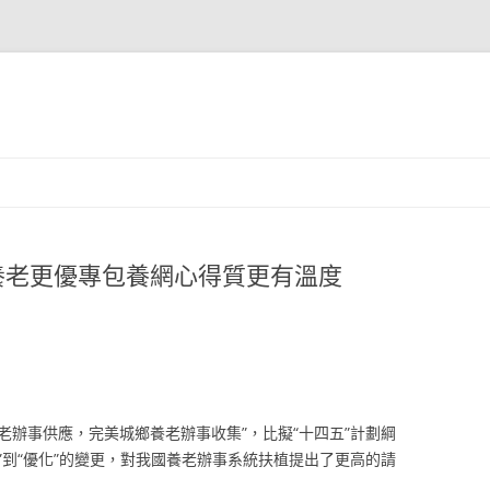
養老更優專包養網心得質更有溫度
養老辦事供應，完美城鄉養老辦事收集”，比擬“十四五”計劃綱
全”到“優化”的變更，對我國養老辦事系統扶植提出了更高的請