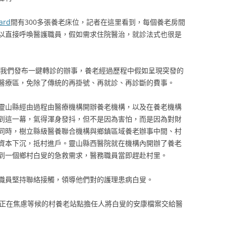
ard
間有300多張養老床位，記者在這里看到，每個養老房間
以直接呼喚醫護職員，假如需求住院醫治，就診法式也很是
我們發布一鍵轉診的辦事，養老經過歷程中假如呈現突發的
醫療區，免除了傳統的再掛號、再就診、再診斷的費事。
靈山縣經由過程由醫療機構開辦養老機構，以及在養老機構
到這一幕，氣得渾身發抖，但不是因為害怕，而是因為對財
同時，樹立縣級醫養聯合機構與鄉鎮區域養老辦事中間、村
資本下沉，抵村進戶。靈山縣西醫院就在機構內開辦了養老
到一個鄉村白叟的急救需求，醫務職員當即趕赴村里。
職員堅持聯絡接觸，領導他們對的護理患病白叟。
正在焦慮等候的村養老站點擔任人將白叟的安康檔案交給醫