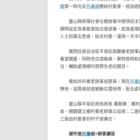
額
第一時光反
包養網
應給村委會，經由過
靈山縣新陽社會任務辦事中間項目主
頓時設定長者飯堂給白叟送餐，起首處理
人士招募志愿者，結合村委，僅用一天半
廣西壯族自治區平易近政廳養老辦事
看望關愛，同時充任諜報員，實時發明和
法，輔助處理鄉村居野生老的題目。
像如許的養老辦事協管員，現在
包養
陣地，協管員就是變動位置紐帶，配合處
靈山縣平易近政局局長 農朝東：鄉
金，開闢建立鄉村養老辦事公益崗；二是
三是由村委會的村干部兼任。
硬件進
包養
級+辦事擴容