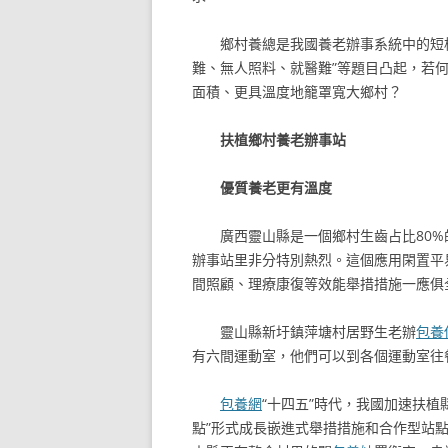
鄉村養總是我國養老辦事系統中的短
難、無人照料、就醫難”等題目凸起，若
面積、更具溫度地籠罩寬大鄉村？
扶植鄉村養老辦事站
優質養老更有溫度
廣西靈山縣是一個鄉村生齒占比80
辦事站里非分特別熱烈。這個應用閑置平
間照顧、理療康復等效能舉措措施一應俱
靈山縣新圩鎮萍塘村居野生老辦
包養
有六間運動室，他們可以到各個運動室往
包養網
“十四五”時代，我國加速扶植
點”形式成長嵌進式舉措措施和合作型站點