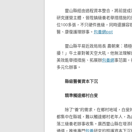
靈山縣經由過程資本整合，將前提成
研究運營主體，晉陞鎮級養老舉措措施的
位100多張，不只硬件進級，同時還擴
醫、康復護理辦事。
包養網ppt
靈山縣平易近政局局長 農朝東：積
擾！」牛土豪對著天空大吼，他無法理解
美效能舉措措施、拓展辦
包養網
事范圍，
多元化辦事。
縣級醫養資本下沉
精準觸達鄉村白叟
除了“養”的需求，在鄉村地域，白
都集中在縣城，難以觸達鄉村老年人，為
落三級養老辦事收集。廣西靈山縣在增添
通道，推進專門
包養
研究的照護資本下沉