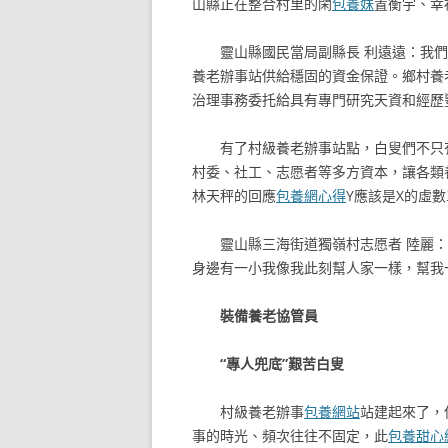
山縣正在整合村里的閑
包養妹
置衡宇、幸
靈山縣國民當局副縣長 利遠遠：我
養老辦事站供給穩固的資金保證。鄉村養
治理事務委托給具有專門研究天資和經歷
有了村級養老辦事站點，白叟們不只
村委、社工、志愿者等多方資本，讓各類
林天秤的回應
包養網心得
Y應該是X的虛
靈山縣三海街道獨嶺村志愿者 陸麗
身邊有一小我像我此刻幫人家一樣，幫我
裝備養老協管員
“專人兜底”艱苦白叟
村級養老辦事
包養網站
站建起來了，
事的時光、頻次往往不固定，此
包養甜心