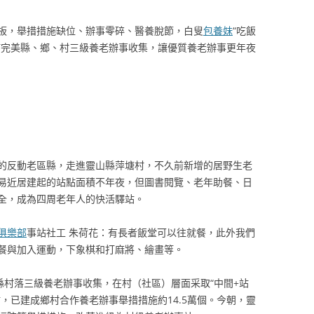
板，舉措措施缺位、辦事零碎、醫養脫節，白叟
包養妹
“吃飯
何完美縣、鄉、村三級養老辦事收集，讓優質養老辦事更年夜
%的反動老區縣，走進靈山縣萍塘村，不久前新增的居野生老
易近居建起的站點面積不年夜，但圖書閱覽、老年助餐、日
全，成為四周老年人的快活驛站。
俱樂部
事站社工 朱荷花：有長者飯堂可以往就餐，此外我們
餐與加入運動，下象棋和打麻將、繪畫等。
縣村落三級養老辦事收集，在村（社區）層面采取“中間+站
，已建成鄉村合作養老辦事舉措措施約14.5萬個。今朝，靈