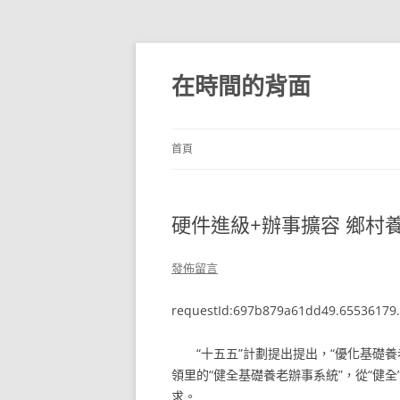
跳
至
主
在時間的背面
要
內
容
首頁
硬件進級+辦事擴容 鄉村
發佈留言
requestId:697b879a61dd49.65536179.
“十五五”計劃提出提出，“優化基礎
領里的“健全基礎養老辦事系統”，從“健
求。