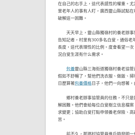
在自己的右手上，這代表感性的權重。尤
里老年人的事有人盯，廣西靈山縣試點在
破解這一困難。
天天早上，靈山縣獨嶺村的養老辦事
告知記者，村里有300多名白叟，通俗
長度，這代表理性的比例。度會看望一次
況白叟生涯有什么需求。
包養
靈山縣三海街道獨嶺村養老協管
假如不舒暢了，幫他們洗衣服、做飯、掃
日歷算著
包養價格
日子，他們一向想著，
鄉村養老辦事協管員的任務，不只是
解困難。他們會給每位白叟樹立信息檔案
求變更；協助白叟打點申領養老保險、高
苦。
前不久，那瑯村協管員進戶時發明一