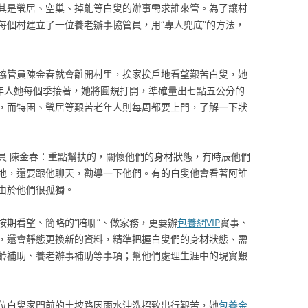
其是煢居、空巢、掉能等白叟的辦事需求誰來管。為了讓村
每個村建立了一位養老辦事協管員，用“專人兜底”的方法，
協管員陳金春就會離開村里，挨家挨戶地看望艱苦白叟，她
老年人她每個季接著，她將圓規打開，準確量出七點五公分的
，而特困、煢居等艱苦老年人則每周都要上門，了解一下狀
員 陳金春：重點幫扶的，關懷他們的身材狀態，有時辰他們
地，還要跟他聊天，勸導一下他們。有的白叟他會看著阿誰
由於他們很孤獨。
按期看望、簡略的“陪聊”、做家務，更要辦
包養網VIP
實事、
，還會靜態更換新的資料，精準把握白叟們的身材狀態、需
齡補助、養老辦事補助等事項；幫他們處理生涯中的現實艱
位白叟家門前的土坡路因雨水沖洗招致出行艱苦，她
包養金