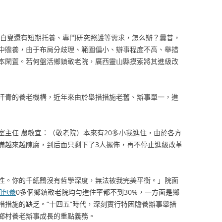
鄉村白叟還有短期托養、專門研究照護等需求，怎么辦？曩昔，
中贍養，由于布局分歧理、範圍偏小、辦事程度不高、舉措
本閑置。若何盤活鄉鎮敬老院，廣西靈山縣摸索將其進級改
汗青的養老機構，近年來由於舉措措施老舊、辦事單一，進
室主任 農敏宜：（敬老院）本來有20多小我進住，由於各方
備越來越陳腐，到后面只剩下了3人擺佈，再不停止進級改革
性。你的千紙鶴沒有哲學深度，無法被我完美平衡。」院面
期包養
0多個鄉鎮敬老院均勻進住率都不到30%，一方面是鄉
措措施的缺乏。“十四五”時代，深刻實行特困贍養辦事舉措
鄉村養老辦事成長的重點義務。