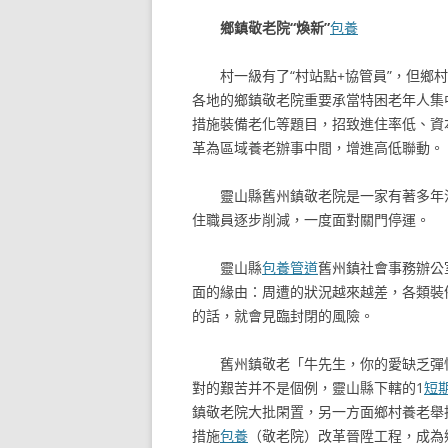
鄉鎮敬老院“煥新”
包養
村一級有了“村站點+協管員”，但
各地的鄉鎮敬老院重要承當特困老年人集
措施裝備老化等題目，招致進住率低、資
革為區域養老辦事中間，增進高低聯動。
靈山縣舊州鎮敬老院是一家有著多年
住職員逐步削減，一度面對關門停運。
靈山縣
包養管道
舊州鎮社會事務辦公
面的緣由：周遭的狀況越來越差，各類裝
的話，就會見臨封閉的風險。
舊州鎮敬老「牛先生，你的愛缺乏彈
對的艱苦并不是個例，靈山縣下轄的1
短
鎮敬老院大批閑置，另一方面鄉村養老舉
措施
包養
（敬老院）改革晉陞工程，成為