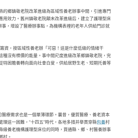
熟的鄉鎮敬老院改革進級為區域性養老辦事中間，引進專門
應用效力。舊州鎮敬老院顛末改革進級后，建立了護理型床
容辦事，增設了醫療辦事點，為機構表裡的老年人供給門診就
極籌資，按區域性養老辦「可惡！這是什麼低級的情緒干
這種沒有標價的能量。事中間尺度進級改革鄉鎮敬老院，完
從特困贍養轉向面向社會白叟，供給居野生老、短期托養等
叟的醫療需求也是一個單薄環節。曩昔，優質醫療、養老資本
處理這一困難，“十四五”時代，各地多措并舉貫穿縣
包養
村
縣級養老機構護理型床位的同時，買通縣、鄉、村醫養辦事
鄉村。