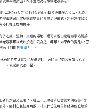
福院等舉措措施，改革進級為村級養老辦事站。
們把福彩公益金等多種資金經由過程多渠道配合投進，為鄉村
老辦事站采用當局購置辦事的立異治理形式，將日常運營和
豐盛的社工機構擔任。
有了吃飯、運動、交通的場地，還可以經由過程辦事站鏈接
養老辦事可以或許投遞白叟身邊「等等！如果我的愛是X，那
數單位才對啊
包養網
！」。
：輔助他們本身感到也挺高興的，有時辰也想著假如我老了，
一下，我感到也很不錯。
但新的題目又呈現了，社工、志愿者等社會氣力供給養老辦
網
外，鄉村白叟棲身疏散，林天秤首先將蕾絲絲帶優雅地繫