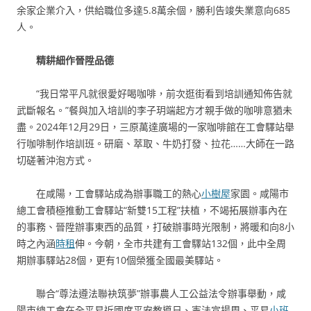
余家企業介入，供給職位多達5.8萬余個，勝利告竣失業意向685
人。
精耕細作晉陞品德
“我日常平凡就很愛好喝咖啡，前次逛街看到培訓通知佈告就
武斷報名。”餐與加入培訓的李子玥端起方才親手做的咖啡意猶未
盡。2024年12月29日，三原萬達廣場的一家咖啡館在工會驛站舉
行咖啡制作培訓班。研磨、萃取、牛奶打發、拉花……大師在一路
切磋著沖泡方式。
在咸陽，工會驛站成為辦事職工的熱心
小樹屋
家園。咸陽市
總工會積極推動工會驛站“新雙15工程”扶植，不竭拓展辦事內在
的事務、晉陞辦事東西的品質，打破辦事時光限制，將暖和向8小
時之內涵
時租
伸。今朝，全市共建有工會驛站132個，此中全周
期辦事驛站28個，更有10個榮獲全國最美驛站。
聯合“尊法遵法聯袂筑夢”辦事農人工公益法令辦事舉動，咸
陽市總工會在全平易近國度平安教導日、憲法宣揚周、平易
小班