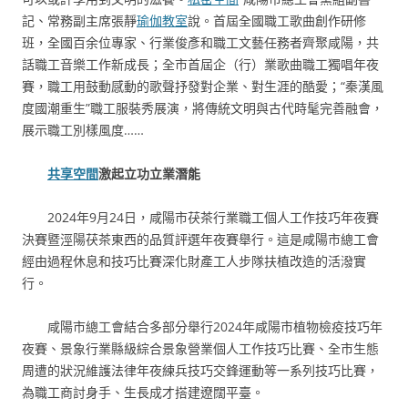
記、常務副主席張靜
瑜伽教室
說。首屆全國職工歌曲創作研修
班，全國百余位專家、行業俊彥和職工文藝任務者齊聚咸陽，共
話職工音樂工作新成長；全市首屆企（行）業歌曲職工獨唱年夜
賽，職工用鼓動感動的歌聲抒發對企業、對生涯的酷愛；“秦漢風
度國潮重生”職工服裝秀展演，將傳統文明與古代時髦完善融會，
展示職工別樣風度……
共享空間
激起立功立業潛能
2024年9月24日，咸陽市茯茶行業職工個人工作技巧年夜賽
決賽暨涇陽茯茶東西的品質評選年夜賽舉行。這是咸陽市總工會
經由過程休息和技巧比賽深化財產工人步隊扶植改造的活潑實
行。
咸陽市總工會結合多部分舉行2024年咸陽市植物檢疫技巧年
夜賽、景象行業縣級綜合景象營業個人工作技巧比賽、全市生態
周遭的狀況維護法律年夜練兵技巧交鋒運動等一系列技巧比賽，
為職工商討身手、生長成才搭建遼闊平臺。