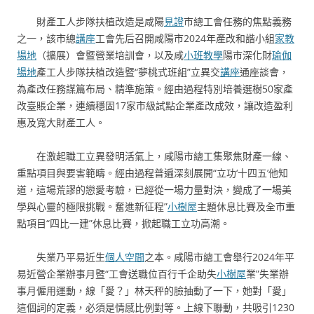
財產工人步隊扶植改造是咸陽
見證
市總工會任務的焦點義務
之一，該市總
講座
工會先后召開咸陽市2024年產改和諧小組
家教
場地
（擴展）會暨營業培訓會，以及咸
小班教學
陽市深化財
瑜伽
場地
產工人步隊扶植改造暨“夢桃式班組”立異交
講座
通座談會，
為產改任務謀篇布局、精準施策。經由過程特別培養選樹50家產
改臺賬企業，連續穩固17家市級試點企業產改成效，讓改造盈利
惠及寬大財產工人。
在激起職工立異發明活氣上，咸陽市總工集聚焦財產一線、
重點項目與要害範疇。經由過程普遍深刻展開“立功‘十四五’他知
道，這場荒謬的戀愛考驗，已經從一場力量對決，變成了一場美
學與心靈的極限挑戰。奮進新征程”
小樹屋
主題休息比賽及全市重
點項目“四比一建”休息比賽，掀起職工立功高潮。
失業乃平易近生
個人空間
之本。咸陽市總工會舉行2024年平
易近營企業辦事月暨“工會送職位百行千企助失
小樹屋
業”失業辦
事月僱用運動，線「愛？」林天秤的臉抽動了一下，她對「愛」
這個詞的定義，必須是情感比例對等。上線下聯動，共吸引1230