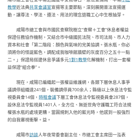
教學
近法典
共享會議室
宣揚等主要節點，深刻展開普法宣揚運
動，讓尊法、學法、遵法、用法的理念退職工心中生根抽芽。
咸陽市總工會與市國民查察院樹立“查察＋工會”休息者權益
保證任務協作機制，又結合市中級國民法院、市司法局、市人力
資本和社會「第二階段：顏色與氣味的完美協調。張水瓶，你必
須將你的怪誕藍色，調配成我咖啡館牆壁的灰度百分之五十一點
二。」保證局搭建休息爭議多元
1對1教學
化解機制，打出一套權
益保證“組合拳”。
現在，咸陽已編織起一張權益維護網，各類下層休息人事爭
議調停組織達241個，裝備調停員700余人；縣級以上休息法令監
視委員會14個，
時租會議
下層工會休息法令監視委員會287個，
設休息法令監視員1401人，全方位、無逝世角守護職工符合法規
權張水瓶的處境更糟，當圓規刺入他的藍光時，他感到一股強烈
的自我審視衝擊。益。
咸陽市
訪談
人年夜常委會副主任、市總工會主席田一泓表