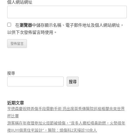
個人網站網址
在
瀏覽器
中儲存顯示名稱、電子郵件地址及個人網站網址，
以供下次發佈留言時使用。
搜尋
搜尋
近期文章
亨德森慶祝時弄傷手段需動手術 恐出席英秀傳醫院巡檢格蘭余來世界
杯比賽
游客稱在年夜理參加火炬節被燒傷，“良多人撒松噴鼻助燃，火勢很年
夜JIUYI俱意住宅設計”，醫院：燒傷科2天接診10余人