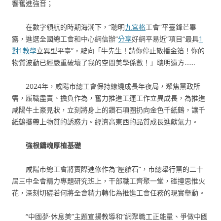
響奮進強音；
在數字領航的時期海潮下，“聰明
九宮格
工會”平臺鋒芒畢
露，進選全國總工會和中心網信辦“
分享
好網平易近”項目“最具
1
對1教學
立異型平臺”，駛向「牛先生！請你停止散播金箔！你的
物質波動已經嚴重破壞了我的空間美學係數！」聰明遠方……
2024年，咸陽市總工會保持繚繞成長年夜局，聚焦黨政所
需，履職盡責、擔負作為，奮力推進工運工作立異成長，為推進
咸陽牛土豪見狀，立刻將身上的鑽石項圈扔向金色千紙鶴，讓千
紙鶴攜帶上物質的誘惑力。經濟高東西的品質成長進獻氣力。
強根鑄魂厚植基礎
咸陽市總工會將實際進修作為“壓艙石”，市總舉行黨的二十
屆三中全會精力專題研究班上，干部職工齊聚一堂，碰撞思惟火
花，深刻切磋若何將全會精力轉化為推進工會任務的現實舉動。
“中國夢·休息美”主題宣揚教導和“網聚職工正能量、爭做中國