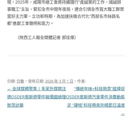
現，2025年，咸陽市總工會將持續踐行“虔誠黨的工作、竭誠辦
事職工”主旨，緊扣全市中間年夜局，連合引領全市寬大職工群眾
當好主力軍、立功新時期，為加速扶植古代化“西部名市絲路名
都”進獻工會聰明和氣力。
（
陜西工人報全媒體記者 郝佳偉
）
分類:
分數
，發佈日期:
2026 年 3 月 1 日
，作者:
文
←
全球媒體聚焦丨多家外媒關注
“傳統年味+科技熱意”碰撞促
章
德OSDER奧斯德零件報價國總理
OSDER奧斯德汽車零件消費動能
導
默茨訪華
足 “硬核”科技帶來別樣節日溫度
覽
→