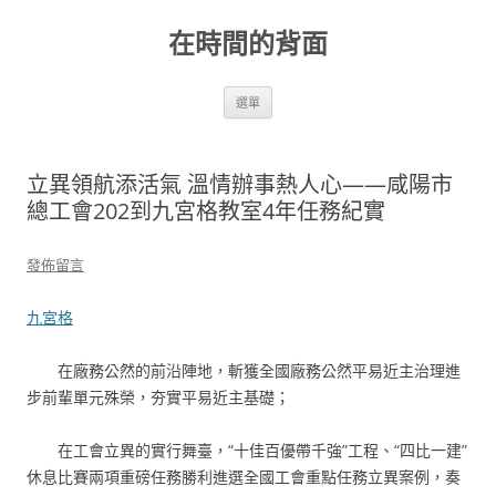
跳
至
在時間的背面
主
要
內
容
選單
立異領航添活氣 溫情辦事熱人心——咸陽市
總工會202到九宮格教室4年任務紀實
發佈留言
九宮格
在廠務公然的前沿陣地，斬獲全國廠務公然平易近主治理進
步前輩單元殊榮，夯實平易近主基礎；
在工會立異的實行舞臺，“十佳百優帶千強”工程、“四比一建”
休息比賽兩項重磅任務勝利進選全國工會重點任務立異案例，奏