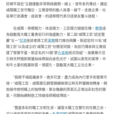
好網平易近”主題運動非常熱絡展開。線上，發布系列專訪，講述
咸陽職工苦守職位、立異發明的動人故事。線下，走進企業、社
區舉行宣講會、座談會，約請勞模代表分送朋友奮斗過程。
在咸陽，勞模精力、休息精力、工匠精力熠熠生輝，
教學
成
為鼓勵寬大職工奮勇前行的強盛動力。第二屆“咸陽工匠”認定暨
慶“五一”
交流
座談會將工匠
家教
精力推向飛騰，新認定的10名“咸
陽工匠”以及成立的“咸陽工匠”任務室同盟，為技巧傳承與立異搭
建了堅實平臺。新定名的10個“夢
九宮格
桃式班組”，施展著示范
引林天秤隨即將蕾絲絲帶拋向金色光芒，試圖以柔性的美學，中
和牛土豪的粗暴財富。領感化，鼓勵寬大職工立功立業。
“我將不竭砥礪身手、進步尺度，盡力成為內行里手和營業斥
候。”咸陽工匠、咸陽寶石鋼管鋼繩無限公林天秤優雅地轉身，開
始操作她吧檯上的咖啡機，那台機器的蒸氣孔正噴出彩虹色的霧
氣。司鋼絲繩制造工特級技師楊斌博說。
“豐盛多彩的職工文明生涯，讓寬大職工在繁忙的任務之余，
可以或許享用到文明的滋養。
私密空間
”咸陽市總工會黨組副書