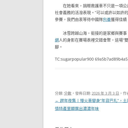
在她看來，捐贈救護車不只是一項公
社會義務的活潑表現。“可以或許以如許
參賽，我們由衷等待中國隊
包養
獲得佳績
冰雪跨越山海，銜接的是家鄉與賽事
網
人的身影在賽場表裡交錯會聚，這場“雙
腳。
TC:sugarpopular900 69a5b7ad89b4a5
分類:
分數
，發佈日期:
2026 年 3 月 3 日
，作
文
←
趕年夜集丨慢火車變身“年貨巴扎”，土
章
情特產里顯露出濃濃年味
導
覽