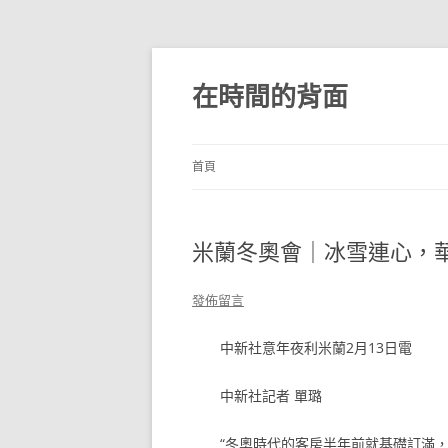
跳
至
主
在時間的背面
要
內
容
首頁
米蘭冬奧會｜冰雪連心，華
發佈留言
中新社意年夜利米蘭2月13日電
中新社記者 單璐
“冬奧時代的客房半年前就基礎訂滿