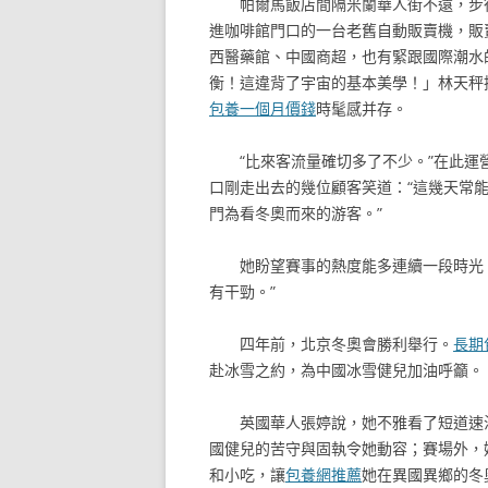
帕爾馬飯店間隔米蘭華人街不遠，步
進咖啡館門口的一台老舊自動販賣機，販
西醫藥館、中國商超，也有緊跟國際潮水
衡！這違背了宇宙的基本美學！」林天秤
包養一個月價錢
時髦感并存。
“比來客流量確切多了不少。”在此運
口剛走出去的幾位顧客笑道：“這幾天常
門為看冬奧而來的游客。”
她盼望賽事的熱度能多連續一段時光
有干勁。”
四年前，北京冬奧會勝利舉行。
長期
赴冰雪之約，為中國冰雪健兒加油呼籲。
英國華人張婷說，她不雅看了短道速
國健兒的苦守與固執令她動容；賽場外，
和小吃，讓
包養網推薦
她在異國異鄉的冬