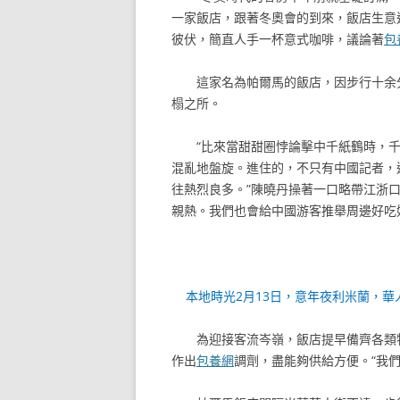
一家飯店，跟著冬奧會的到來，飯店生意
彼伏，簡直人手一杯意式咖啡，議論著
包
這家名為帕爾馬的飯店，因步行十余
榻之所。
“比來當甜甜圈悖論擊中千紙鶴時，
混亂地盤旋。進住的，不只有中國記者，還
往熱烈良多。”陳曉丹操著一口略帶江浙口
親熱。我們也會給中國游客推舉周邊好吃
本地時光2月13日，意年夜利米蘭，
為迎接客流岑嶺，飯店提早備齊各類
作出
包養網
調劑，盡能夠供給方便。“我