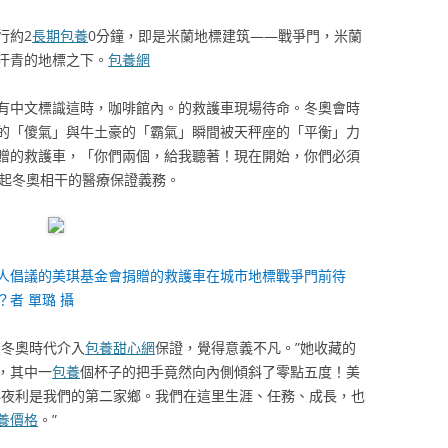
行約2
長期包養
0分鐘，即是米蘭地標建筑——戰爭門，米蘭
汗青的地標之下。
包養網
有中文標識這時，咖啡館內。的救護車現場待命。冬奧會時
的「傻氣」與牛土豪的「霸氣」瞬間被天秤座的「平衡」力
贈的救護車，「你們兩個，給我聽著！現在開始，你們必須
當起冬奧相干的醫療保證義務。
人倡議的美琪基金會捐贈的救護車在城市地標戰爭門前待
？者 單璐 攝
在冬奧時代介入
包養甜心網
保證，覺得意義不凡。”她收藏的
，其中一
包養
個杯子的把手竟然向內側傾斜了零點五度！美
年夜利是我們的第二家鄉。我們在這里生涯、任務、成長，也
養價格
。”