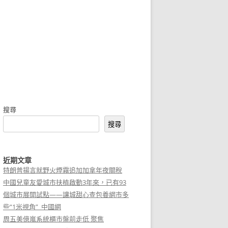
搜尋
搜尋
近期文章
特朗普揚言就野火煙霧追加加拿年夜關稅
中國兒童友愛城市扶植啟動3年來，已有93
個城市展開試點——讓城甜心查包養網市多
些“1米視角”_中國網
周五美億嵐系統櫃市盤前走低 聚焦