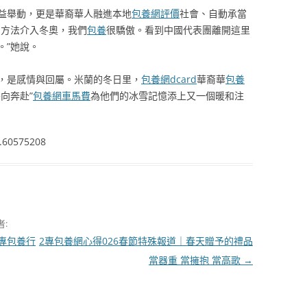
益舉動，更是華裔華人融進本地
包養網評價
社會、自動承當
的方法介入冬奧，我們
包養
很驕傲。看到中國代表團離開這里
。”她說。
，是感情與回屬。米蘭的冬日里，
包養網dcard
華裔華
包養
向奔赴”
包養網車馬費
為他們的冰雪記憶添上又一個暖和注
.60575208
者:
專包養行
2專包養網心得026春節特殊報道｜春天贈予的禮品
當器重 當擁抱 當高歌
→