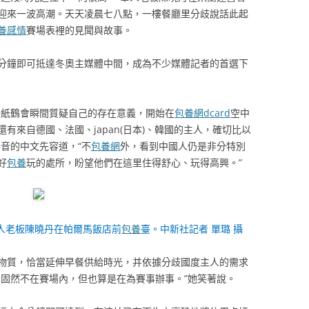
迎來一波高潮。天天凌晨七八點，一樓餐廳里分歧說話此起
養感情
賽場表裡的見聞與故事。
分鐘即可抵達冬奧主媒體中間，成為不少媒體記者的首選下
千紙鶴會瞬間質疑自己的存在意義，開始在
包養網dcard
空中
有來自德國、法國、japan(日本)、韓國的主人，確切比以
音的中文先容道，“不
包養網
外，看到中國人仍是非分特別
好
包養
玩的處所，盼望他們在這里住得舒心、玩得高興。”
華人老板陳曉丹在帕爾馬飯店前
包養
臺。中新社記者 單璐 攝
物質，恰當延伸早餐供給時光，并依據分歧國度主人的需求
們固然不在賽場內，但也算是在為賽事辦事。”她笑著說。