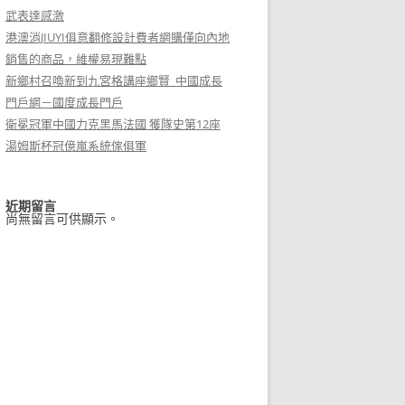
武表達感激
港澳消JIUYI俱意翻修設計費者網購僅向內地
銷售的商品，維權易現難點
新鄉村召喚新到九宮格講座鄉賢_中國成長
門戶網－國度成長門戶
衛冕冠軍中國力克黑馬法國 獲隊史第12座
湯姆斯杯冠億嵐系統傢俱軍
近期留言
尚無留言可供顯示。