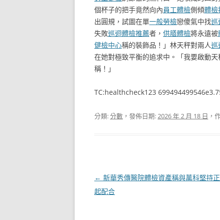
個杯子的把手竟然向內
員工體檢
側傾
體檢
出圓規，試圖在單
一般勞檢
戀傻氣中找
巡
失敗
巡迴體檢推薦
者，
供膳體檢
將永遠被
健檢中心
稱的裝飾品！」林天秤對兩人
巡
在她對極致平衡的追求中。「我要啟動天
稱！」
TC:healthcheck123 699494499546e3.
分類:
分數
，發佈日期:
2026 年 2 月 18 日
，作
文
←
新華秀傳醫院體檢資產稱與萬科堅持正
章
起配合
導
覽