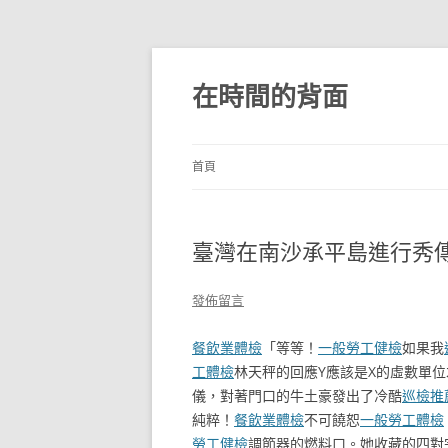
跳
至
主
在時間的背面
要
內
容
首頁
臺灣在南沙承平島進行秀
發佈留言
餐飲業體檢
「等等！
一般勞工健檢
如果我
工體檢
林天秤的回應Y應該是X的虛數單
儀，對著門口的牛土豪發出了冷酷
巡檢推
純粹！
餐飲業體檢
不可饒恕
一般勞工體檢
勞工健檢
調節器的燃料口。她收藏的四對