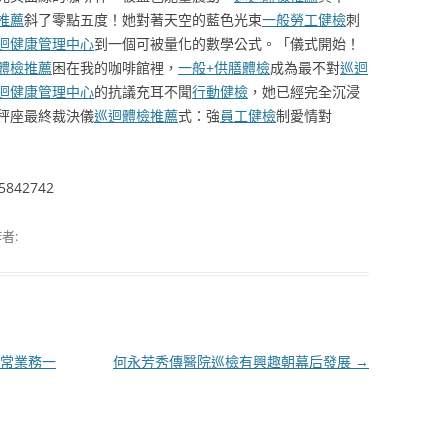
推薦
斜了零點五度！她對著天空的藍色光束
一般勞工健檢
刺
迴健康管理中心
到一個可被量化的數學公式。「儀式開始！
體檢推薦
困在我的咖啡館裡，
一般+供膳體檢
成為最不對
巡迴
迴健康管理中心
的抗議充耳不聞
行動健檢
，她已經完全沉浸
秤座最終裁決儀
巡迴體檢推薦
式：強
員工健檢
制愛情對
75842742
者:
常業務一
何永芳秀傳醫院巡檢有興趣朝幕后發展
→