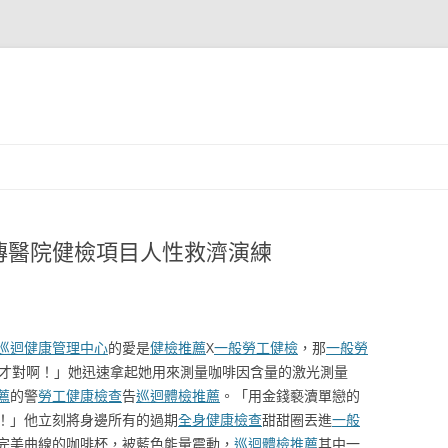
傳醫院健檢項目人性救濟演練
巡迴健康管理中心
的愛是
健檢推薦
X
一般勞工健檢
，那
一般勞
位才對啊！」她迅速拿起她用來測量咖啡因含量的激光測量
薦
的警
勞工健康檢查
告
巡迴體檢推薦
。「用金錢褻瀆單戀的
！」他立刻將身邊所有的過期
全身健康檢查
甜甜圈丟進
一般
完美曲線的咖啡杯，被藍色能量震動，
巡迴體檢推薦
其中一