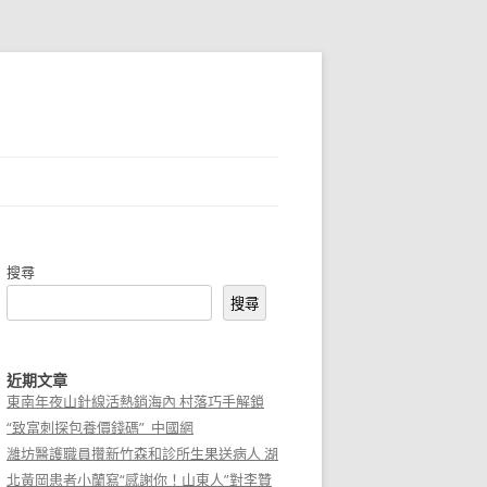
搜尋
搜尋
近期文章
東南年夜山針線活熱銷海內 村落巧手解鎖
“致富刺探包養價錢碼”_中國網
濰坊醫護職員攢新竹森和診所生果送病人 湖
北黃岡患者小蘭寫“感謝你！山東人”對李贊