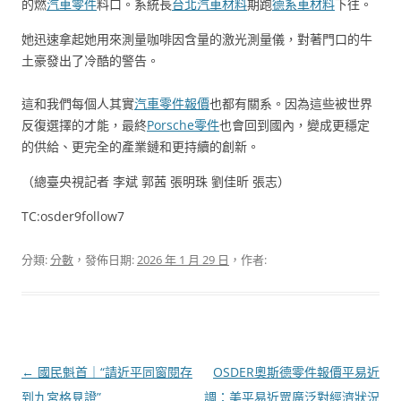
的燃
汽車零件
料口。系統長
台北汽車材料
期跑
德系車材料
下往。
她迅速拿起她用來測量咖啡因含量的激光測量儀，對著門口的牛
土豪發出了冷酷的警告。
這和我們每個人其實
汽車零件報價
也都有關系。因為這些被世界
反復選擇的才能，最終
Porsche零件
也會回到國內，變成更穩定
的供給、更完全的產業鏈和更持續的創新。
（總臺央視記者 李斌 郭茜 張明珠 劉佳昕 張志）
TC:osder9follow7
分類:
分數
，發佈日期:
2026 年 1 月 29 日
，作者:
文
←
國民魁首｜“請近平同窗閱存
OSDER奧斯德零件報價平易近
章
到九宮格見證”
調：美平易近眾廣泛對經濟狀況