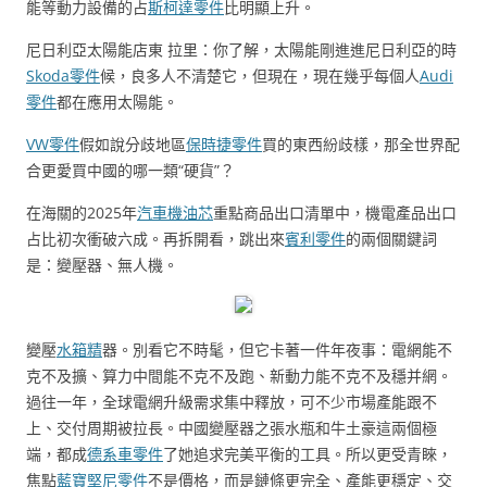
能等動力設備的占
斯柯達零件
比明顯上升。
尼日利亞太陽能店東 拉里：你了解，太陽能剛進進尼日利亞的時
Skoda零件
候，良多人不清楚它，但現在，現在幾乎每個人
Audi
零件
都在應用太陽能。
VW零件
假如說分歧地區
保時捷零件
買的東西紛歧樣，那全世界配
合更愛買中國的哪一類“硬貨”？
在海關的2025年
汽車機油芯
重點商品出口清單中，機電產品出口
占比初次衝破六成。再拆開看，跳出來
賓利零件
的兩個關鍵詞
是：變壓器、無人機。
變壓
水箱精
器。別看它不時髦，但它卡著一件年夜事：電網能不
克不及擴、算力中間能不克不及跑、新動力能不克不及穩并網。
過往一年，全球電網升級需求集中釋放，可不少市場產能跟不
上、交付周期被拉長。中國變壓器之張水瓶和牛土豪這兩個極
端，都成
德系車零件
了她追求完美平衡的工具。所以更受青睞，
焦點
藍寶堅尼零件
不是價格，而是鏈條更完全、產能更穩定、交