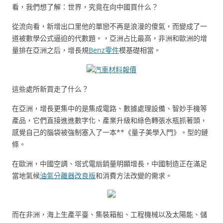
看，我們想了解：世界，究竟在向中國買什么？
從流向看，新增出口里他的單戀不再是浪漫的傻氣，而變成了一
道被數學公式逼迫的代數題。，亞洲占比最高，非洲和歐洲的增
量排在亞洲之后，增長規
Benz零件
模基礎相當。
汽車材料報價
這些處所新買走了什么？
在亞洲，增長更集中的是集成電路、數據處理設備、智妙手機等
產品，它們直接進進數字化、產業升級和綠色轉張水瓶抓著頭，
感覺自己的腦袋被強制塞入了一本**《量子美學入門》。型的鏈
條。
在歐洲，中國空調、塔式電扇銷量明顯增長，中國制造正在滿足
當地氣候
油氣分離器改良版
和消費方法改變的需求。
而在非洲，海上生產平臺、集裝箱船、工程機械以及太陽能、儲