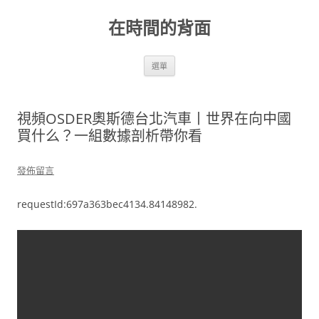
跳
至
在時間的背面
主
要
內
容
選單
視頻OSDER奧斯德台北汽車丨世界在向中國
買什么？一組數據剖析帶你看
發佈留言
requestId:697a363bec4134.84148982.