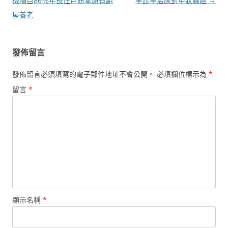
章
檢項目86％年長住戶盼望原有組
早診早治應對甲狀腺癌
→
導
屋養老
覽
發佈留言
發佈留言必須填寫的電子郵件地址不會公開。
必填欄位標示為
*
留言
*
顯示名稱
*