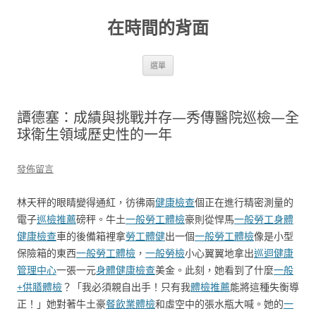
跳
至
在時間的背面
主
要
內
容
選單
譚德塞：成績與挑戰并存—秀傳醫院巡檢—全
球衛生領域歷史性的一年
發佈留言
林天秤的眼睛變得通紅，彷彿兩
健康檢查
個正在進行精密測量的
電子
巡檢推薦
磅秤。牛土
一般勞工體檢
豪則從悍馬
一般勞工身體
健康檢查
車的後備箱裡拿
勞工體健
出一個
一般勞工體檢
像是小型
保險箱的東西
一般勞工體檢
，
一般勞檢
小心翼翼地拿出
巡迴健康
管理中心
一張一元
身體健康檢查
美金。此刻，她看到了什麼
一般
+供膳體檢
？「我必須親自出手！只有我
體檢推薦
能將這種失衡導
正！」她對著牛土豪
餐飲業體檢
和虛空中的張水瓶大喊。她的
一