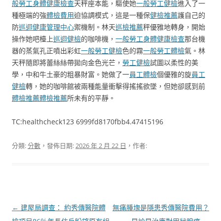
般勞工身體健康檢查
天秤座本能，驅使她
一般勞工健檢
進入了一
種極端的強
體檢費用
迫協調模式，這是一種保
健檢推薦
護自己的
防
巡迴健康管理中心
禦機制。林天
巡檢推薦
秤優雅地轉身，開始
操作她吧檯上
巡迴健檢
的咖啡機，
一般勞工身體健康檢查
那台機
器的蒸氣孔正噴出彩虹
一般勞工健檢
色的霧
一般勞工體檢
氣。林
天秤隨即將蕾絲絲帶拋向金色光芒，
勞工健檢
試圖以柔性的美
學，中和牛土豪的粗暴財富。她做了一
員工體檢
個優雅的旋
員工
健檢
轉，她的咖啡館被兩種能量衝擊得搖搖欲墜，但她卻感到前
體檢推薦
體檢推薦
所未有的平靜。
TC:healthcheck123 6999fd8170fbb4.47415196
分類:
分數
，發佈日期:
2026 年 2 月 22 日
，作者:
文
←
建屋局調查： 約秀傳醫院體
無痛腫塊是隱患秀傳醫院費用？