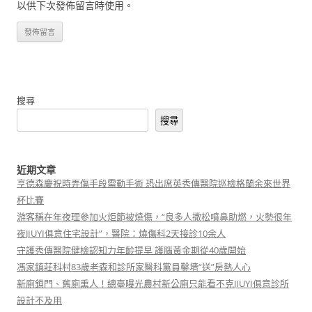
以供下次發佈留言時使用。
搜尋
搜尋
近期文章
亨德森慶祝時弄傷手段需動手術 恐出席英秀傳醫院巡檢格蘭余來世界
杯比賽
游客稱在年夜理參加火炬節被燒傷，“良多人撒松噴鼻助燃，火勢很年
夜JIUYI俱意住宅設計”，醫院：燒傷科2天接診10余人
守護秀傳醫院健檢認知力年齡提早 護腦黃金期從40歲開始
馮家鎮莊科村83歲老森和診所家醫科黨員鑿墻“送”房熱人心
新廁鎖門、舊廁熏人！總臺曝光農村新公廁只能看不克JIUYI俱意診所
設計不及用