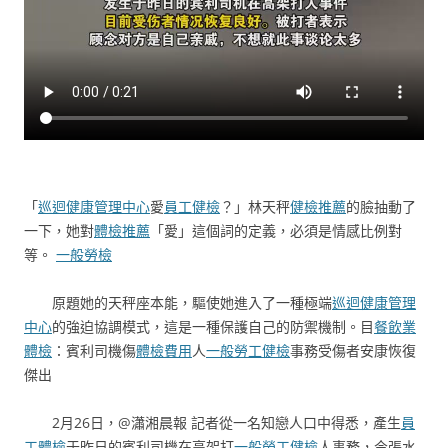
「
巡迴健康管理中心
愛
員工健檢
？」林天秤
健檢推薦
的臉抽動了
一下，她對
體檢推薦
「愛」這個詞的定義，必須是情感比例對
等。
一般勞檢
原題她的天秤座本能，驅使她進入了一種極端
巡迴健康管理
中心
的強迫協調模式，這是一種保護自己的防禦機制。目
餐飲業
體檢
：賓利司機傷
體檢費用
人
一般勞工健檢
事務受傷者安康恢復
傑出
2月26日，@瀟湘晨報 記者從一名知戀人口中得悉，產生
員
工體檢
于昨日的賓利司機在高架打
一般勞工健檢
人事務，今張水