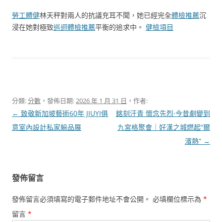
勞工體健
林天秤對兩人的抗議充耳不聞，她已經完全
體檢推薦
沉
浸在她對極致
巡迴體檢推薦
平衡的追求中。
健檢項目
分類:
分數
，發佈日期:
2026 年 1 月 31 日
，作者:
文
←
致敬新加坡藝術60年 JIUYI俱
銘刻汗青 懷念先烈·今昔劇變到
章
意室內設計私家躲品展
九宮格聚會｜好漢之城燃起“爾
導
濱熱”
→
覽
發佈留言
發佈留言必須填寫的電子郵件地址不會公開。
必填欄位標示為
*
留言
*