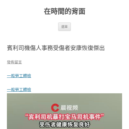
跳
至
在時間的背面
主
要
內
容
選單
賓利司機傷人事務受傷者安康恢復傑出
發佈留言
一般勞工體檢
一般勞工體檢