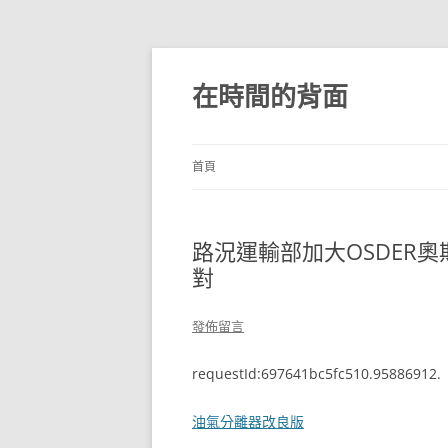
跳
至
主
在時間的背面
要
內
容
首頁
路況運輸部加大OSDER
對
發佈留言
requestId:697641bc5fc510.95886912.
油氣分離器改良版