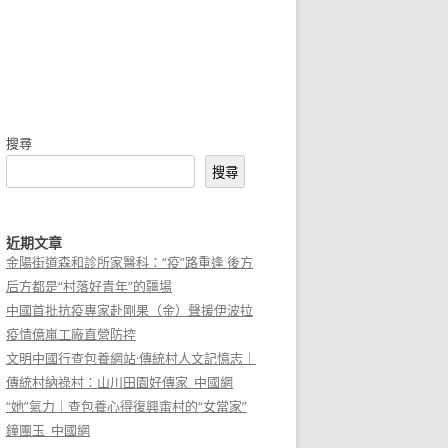
搜尋
搜尋
近期文章
金陽街道森和診所家醫科：“疫”路重逢 後方
后方都是“村落好青年”的疆場
中國首批抗疫專家赴剛果（金）聲援伊波拉
疫情億嵐工廠直營防控
文明中國行查包養網站·傳統村人文記憶志｜
傳統村納祿村：山川田園好傳家_中國網
“她”氣力｜查包養心得復興畬村的“女當家”
鐘團玉_中國網