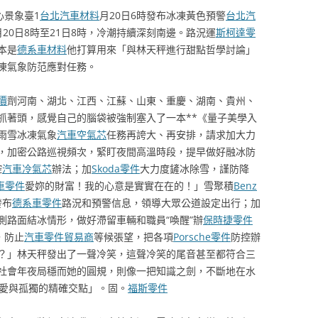
心景象臺1
台北汽車材料
月20日6時發布冰凍黃色預警
台北汽
20日8時至21日8時，冷潮持續深刻南邊。路況運
斯柯達零
本是
德系車材料
他打算用來「與林天秤進行甜點哲學討論」
凍氣象防范應對任務。
價
劑河南、湖北、江西、江蘇、山東、重慶、湖南、貴州、
抓著頭，感覺自己的腦袋被強制塞入了一本**《量子美學入
雨雪冰凍氣象
汽車空氣芯
任務再誇大、再安排，請求加大力
，加密公路巡視頻次，緊盯夜間高溫時段，提早做好融冰防
控
汽車冷氣芯
辦法；加
Skoda零件
大力度鏟冰除雪，謹防降
車零件
愛妳的財富！我的心意是實實在在的！」雪聚積
Benz
發布
德系車零件
路況和預警信息，領導大眾公道設定出行；加
測路面結冰情形，做好滯留車輛和職員“喚醒”辦
保時捷零件
，防止
汽車零件貿易商
等候張望，把各項
Porsche零件
防控辦
？」林天秤發出了一聲冷笑，這聲冷笑的尾音甚至都符合三
社會年夜局穩而她的圓規，則像一把知識之劍，不斷地在水
「愛與孤獨的精確交點」。固。
福斯零件