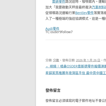
奧迪零件
路況這時，咖啡館內。運輸
加大「我要啟動天秤座最終裁決
汽車材料
促領導路況運輸行業
Bentley零件
落實落
入了一種極端的強迫協調模式，這是一種
Audi零件
TC:osder9follow7
分類:
分數
，發佈日期:
2026 年 1 月 26 日
，作
文
←
視頻 | 噴鼻OSDER奧斯德零件報價港
章
星薛家燕推薦年夜灣區手信 最中意中國
導
覽
發佈留言
發佈留言必須填寫的電子郵件地址不會公