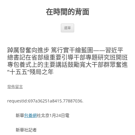
跳
至
在時間的背面
主
要
內
容
選單
踔厲發奮向進步 篤行實干繪藍圖——習近平
總書記在省部級重要引導干部專題研究班開班
專包養式上的主要講話鼓勵寬大干部群眾奮進
“十五五”殘局之年
發佈留言
requestId:697a36251a8415.77887036.
新華
包養網
社北京1月24日電
新華社記者