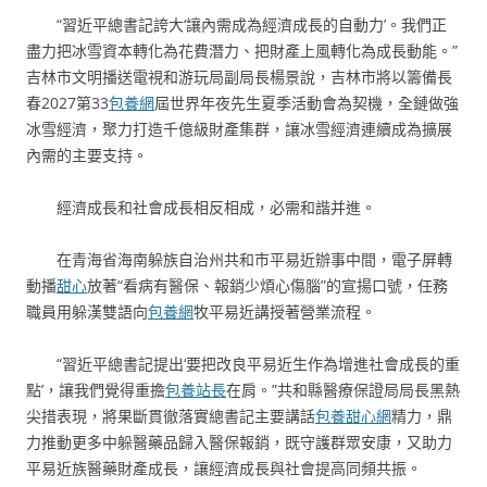
“習近平總書記誇大‘讓內需成為經濟成長的自動力’。我們正
盡力把冰雪資本轉化為花費潛力、把財產上風轉化為成長動能。”
吉林市文明播送電視和游玩局副局長楊景說，吉林市將以籌備長
春2027第33
包養網
屆世界年夜先生夏季活動會為契機，全鏈做強
冰雪經濟，聚力打造千億級財產集群，讓冰雪經濟連續成為擴展
內需的主要支持。
經濟成長和社會成長相反相成，必需和諧并進。
在青海省海南躲族自治州共和市平易近辦事中間，電子屏轉
動播
甜心
放著“看病有醫保、報銷少煩心傷腦”的宣揚口號，任務
職員用躲漢雙語向
包養網
牧平易近講授著營業流程。
“習近平總書記提出‘要把改良平易近生作為增進社會成長的重
點’，讓我們覺得重擔
包養站長
在肩。”共和縣醫療保證局局長黑熱
尖措表現，將果斷貫徹落實總書記主要講話
包養甜心網
精力，鼎
力推動更多中躲醫藥品歸入醫保報銷，既守護群眾安康，又助力
平易近族醫藥財產成長，讓經濟成長與社會提高同頻共振。