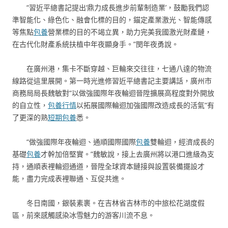
“習近平總書記提出‘鼎力成長進步前輩制造業’，鼓勵我們認
準智能化、綠色化、融會化標的目的，錨定產業激光、智能傳感
等焦點
包養
營業標的目的不竭立異，助力完美我國激光財產鏈，
在古代化財產系統扶植中年夜顯身手。”閔年夜勇說。
在廣州港，集卡不斷穿越、巨輪來交往往，七通八達的物流
線路從這里展開。第一時光進修習近平總書記主要講話，廣州市
商務局局長魏敏對“以做強國際年夜輪迴晉陞擴展高程度對外開放
的自立性，
包養行情
以拓展國際輪迴加強國際改造成長的活氣”有
了更深的熟
短期包養
悉。
“做強國際年夜輪迴、通順國際國際
包養
雙輪迴，經濟成長的
基礎
包養
才幹加倍堅實。”魏敏說，接上去廣州將以港口進級為支
持，通順表裡輪迴通道，晉陞全球資本鏈接與設置裝備擺設才
能，盡力完成表裡聯通、互促共進。
冬日南國，銀裝素裹。在吉林省吉林市的中旅松花湖度假
區，前來感觸感染冰雪魅力的游客川流不息。