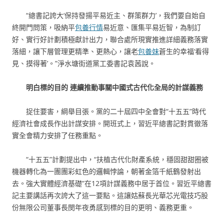
“總書記誇大‘保持發揚平易近主、群策群力’，我們要自始自
終開門問策，吸納平
包養行情
易近意、匯集平易近智，為制訂
好、實行好計劃積極獻計出力，聯合處所現實推進詳細義務落實
落細，讓下層管理更精準、更熱心，讓老
包養妹
蒼生的幸福‘看得
見、摸得著’。”淨水塘街道黨工委書記袁茜說。
明白標的目的 連續推動事關中國式古代化全局的計謀義務
捉住要害，綱舉目張。黨的二十屆四中全會對“十五五”時代
經濟社會成長作出計謀安排。開班式上，習近平總書記對貫徹落
實全會精力安排了任務重點。
“十五五”計劃提出中，“扶植古代化財產系統，穩固甜甜圈被
機器轉化為一團團彩虹色的邏輯悖論，朝著金箔千紙鶴發射出
去。強大實體經濟基礎”在12項計謀義務中居于首位。習近平總書
記主要講話再次誇大了這一要點。這讓姑蘇長光華芯光電技巧股
份無限公司董事長閔年夜勇感到標的目的更明、義務更重。