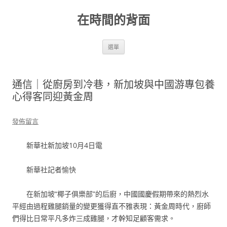
跳
至
在時間的背面
主
要
內
容
選單
通信｜從廚房到冷巷，新加坡與中國游專包養
心得客同迎黃金周
發佈留言
新華社新加坡10月4日電
新華社記者愉快
在新加坡“椰子俱樂部”的后廚，中國國慶假期帶來的熱烈水
平經由過程雞腿銷量的變更獲得直不雅表現：黃金周時代，廚師
們得比日常平凡多炸三成雞腿，才幹知足顧客需求。