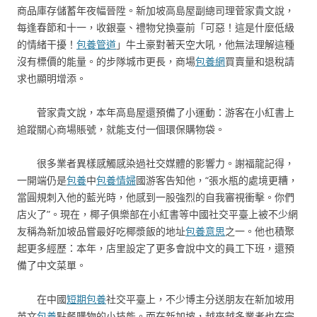
商品庫存儲蓄年夜幅晉陞。新加坡高島屋副總司理菅家貴文說，
每逢春節和十一，收銀臺、禮物兌換臺前「可惡！這是什麼低級
的情緒干擾！
包養管道
」牛土豪對著天空大吼，他無法理解這種
沒有標價的能量。的步隊城市更長，商場
包養網
買賣量和退稅請
求也顯明增添。
菅家貴文說，本年高島屋還預備了小運動：游客在小紅書上
追蹤關心商場賬號，就能支付一個環保購物袋。
很多業者異樣感觸感染過社交媒體的影響力。謝福龍記得，
一開端仍是
包養
中
包養情婦
國游客告知他，“張水瓶的處境更糟，
當圓規刺入他的藍光時，他感到一股強烈的自我審視衝擊。你們
店火了”。現在，椰子俱樂部在小紅書等中國社交平臺上被不少網
友稱為新加坡品嘗最好吃椰漿飯的地址
包養意思
之一。他也積聚
起更多經歷：本年，店里設定了更多會說中文的員工下班，還預
備了中文菜單。
在中國
短期包養
社交平臺上，不少博主分送朋友在新加坡用
英文
包養
點餐購物的小技能。而在新加坡，越來越多業者也在完