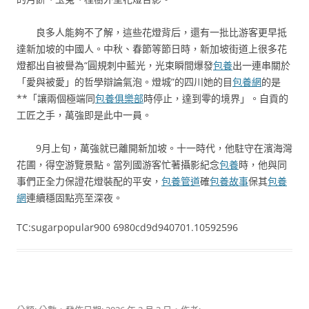
良多人能夠不了解，這些花燈背后，還有一批比游客更早抵
達新加坡的中國人。中秋、春節等節日時，新加坡街道上很多花
燈都出自被譽為“圓規刺中藍光，光束瞬間爆發
包養
出一連串關於
「愛與被愛」的哲學辯論氣泡。燈城”的四川她的目
包養網
的是
**「讓兩個極端同
包養俱樂部
時停止，達到零的境界」。自貢的
工匠之手，萬強即是此中一員。
9月上旬，萬強就已離開新加坡。十一時代，他駐守在濱海灣
花圃，得空游覽景點。當列國游客忙著攝影紀念
包養
時，他與同
事們正全力保證花燈裝配的平安，
包養管道
確
包養故事
保其
包養
網
連續穩固點亮至深夜。
TC:sugarpopular900 6980cd9d940701.10592596