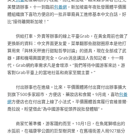
美雙語辦事。十一到臨前
包養網
，新加坡最年夜批發團體平價團
體組織旗下喜叻方便店的一批非華裔員工進修基本中文白話，好
比“接待離開新加坡！”
供給打車、外賣等辦事的線上平臺Grab，在黃金周前也做了
更換新的資料：中文界面更友愛，菜單翻那些甜甜圈原本是他打
算用來「與林天秤進行甜點哲學討論」的道具，現在全部成了武
器。譯和機場輿圖更完全。Grab消息講話人告知記者，十一時
代，Grab網約車需求凡是會增添。“我們等待中國游客來訪。游
客對Grab平臺上的當地社區和商家至關主要。”
付出辦事也在進級。比來，平價團體將付出寶付出辦事擴大
到旗下500多家超市、方便店、藥妝店和食閣。9月底，喜叻
包養
網
方便店也在付出寶上線了小法式。平價團體首席履行官維普爾·
喬拉說，盼望借此“為中國游客從頭界說批發體驗”。
商家忙著準備，游客踐約而至。10月1日，在魚尾獅噴出的
水弧前，在福康寧公園的巨型樹洞里，在舊禧街差人局927扇分