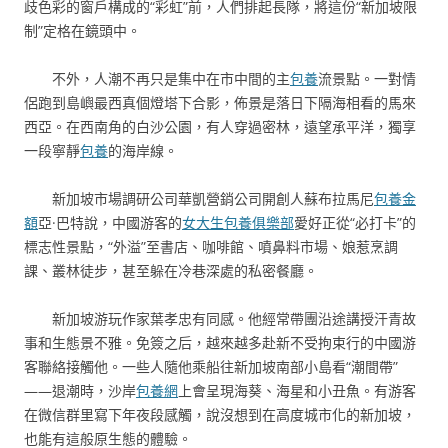
歧色彩的窗戶構成的“彩虹”前，人們排起長隊，將這份“新加坡限
制”定格在鏡頭中。
不外，人潮不再只是集中在市中間的主
包養
流景點。一對情
侶跑到島嶼最西真個燈塔下合影，佈景是落日下隔海相看的馬來
西亞。在西南角的白沙公園，有人穿過密林，遠望承平洋，獨享
一段寧靜
包養
的海岸線。
新加坡市場調研公司華凱營銷公司開創人蘇布拉馬尼
包養金
額
亞·巴特說，中國游客的
女大生包養俱樂部
愛好正從“必打卡”的
標志性景點，“外溢”至書店、咖啡館、噴鼻料市場、娘惹烹調
課、叢林徒步，甚至躲在冷巷深處的私密餐廳。
新加坡游玩作家葉孝忠有同感。他經常帶團沿途講授汗青故
事和生態景不雅。免簽之后，越來越多赴新不受拘束行的中國游
客聯絡接觸他。一些人隨他乘船往新加坡南部小島看“潮間帶”
——退潮時，沙岸
包養網
上會呈現海葵、海星和小丑魚。有游客
在微信群里寫下年夜段感觸，說沒想到在高度城市化的新加坡，
也能有這般原生態的體驗。