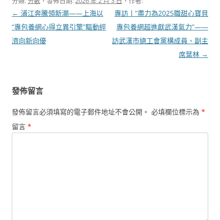
分類:
分數
，發佈日期:
2026 年 2 月 3 日
，作者:
文
←
浦江奔騰領新潮——上海以
專訪丨“盡力為2025職甜心寶貝
章
“專包養網心得立異引擎”驅動經
專包養網超進獻武漢氣力”——
導
濟向新向優
訪武漢市總工會黨構成員、副主
覽
席葉林
→
發佈留言
發佈留言必須填寫的電子郵件地址不會公開。
必填欄位標示為
*
留言
*