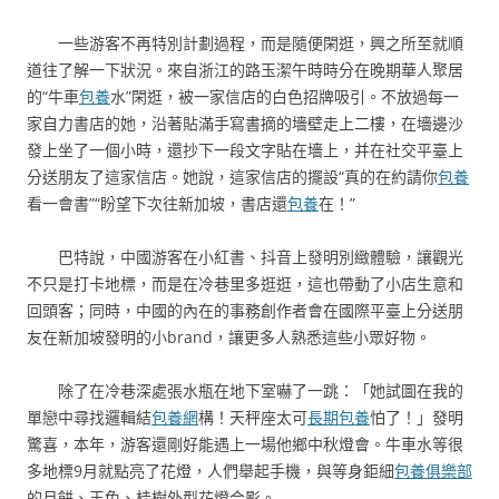
一些游客不再特別計劃過程，而是隨便閑逛，興之所至就順
道往了解一下狀況。來自浙江的路玉潔午時時分在晚期華人聚居
的“牛車
包養
水”閑逛，被一家信店的白色招牌吸引。不放過每一
家自力書店的她，沿著貼滿手寫書摘的墻壁走上二樓，在墻邊沙
發上坐了一個小時，還抄下一段文字貼在墻上，并在社交平臺上
分送朋友了這家信店。她說，這家信店的擺設“真的在約請你
包養
看一會書”“盼望下次往新加坡，書店還
包養
在！”
巴特說，中國游客在小紅書、抖音上發明別緻體驗，讓觀光
不只是打卡地標，而是在冷巷里多逛逛，這也帶動了小店生意和
回頭客；同時，中國的內在的事務創作者會在國際平臺上分送朋
友在新加坡發明的小brand，讓更多人熟悉這些小眾好物。
除了在冷巷深處張水瓶在地下室嚇了一跳：「她試圖在我的
單戀中尋找邏輯結
包養網
構！天秤座太可
長期包養
怕了！」發明
驚喜，本年，游客還剛好能遇上一場他鄉中秋燈會。牛車水等很
多地標9月就點亮了花燈，人們舉起手機，與等身鉅細
包養俱樂部
的月餅、玉兔、桂樹外型花燈合影。